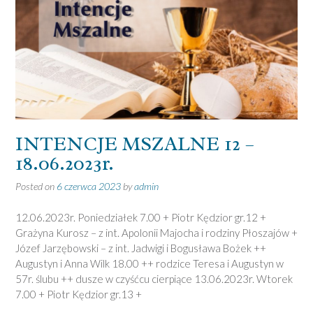
INTENCJE MSZALNE 12 –
18.06.2023r.
Posted on
6 czerwca 2023
by
admin
12.06.2023r. Poniedziałek 7.00 + Piotr Kędzior gr.12 +
Grażyna Kurosz – z int. Apolonii Majocha i rodziny Płoszajów +
Józef Jarzębowski – z int. Jadwigi i Bogusława Bożek ++
Augustyn i Anna Wilk 18.00 ++ rodzice Teresa i Augustyn w
57r. ślubu ++ dusze w czyśćcu cierpiące 13.06.2023r. Wtorek
7.00 + Piotr Kędzior gr.13 +