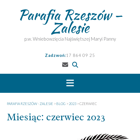
Skip
Parafia Rzeszów –
to
content
Zalesie
p.w. Wniebowzięcia Najświętszej Maryi Panny
Zadzwoń:
17 864 09 25
PARAFIA RZESZÓW - ZALESIE
>
BLOG
>
2023
>
CZERWIEC
Miesiąc:
czerwiec 2023