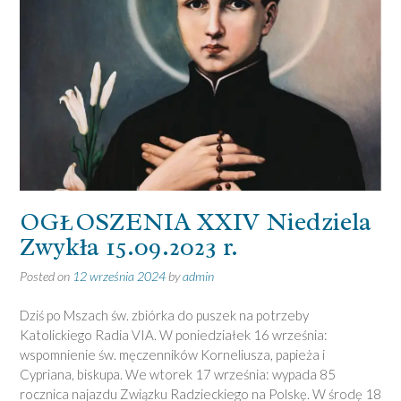
OGŁOSZENIA XXIV Niedziela
Zwykła 15.09.2023 r.
Posted on
12 września 2024
by
admin
Dziś po Mszach św. zbiórka do puszek na potrzeby
Katolickiego Radia VIA. W poniedziałek 16 września:
wspomnienie św. męczenników Korneliusza, papieża i
Cypriana, biskupa. We wtorek 17 września: wypada 85
rocznica najazdu Związku Radzieckiego na Polskę. W środę 18