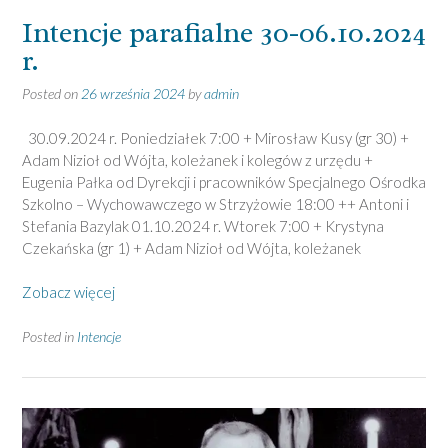
Intencje parafialne 30-06.10.2024
r.
Posted on
26 września 2024
by
admin
30.09.2024 r. Poniedziałek 7:00 + Mirosław Kusy (gr 30) +
Adam Nizioł od Wójta, koleżanek i kolegów z urzędu +
Eugenia Pałka od Dyrekcji i pracowników Specjalnego Ośrodka
Szkolno – Wychowawczego w Strzyżowie 18:00 ++ Antoni i
Stefania Bazylak 01.10.2024 r. Wtorek 7:00 + Krystyna
Czekańska (gr 1) + Adam Nizioł od Wójta, koleżanek
Zobacz więcej
Posted in
Intencje