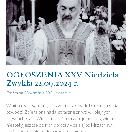
OGŁOSZENIA XXV Niedziela
Zwykła 22.09.2024 r.
Posted on
23 września 2024
by
admin
W minionym tygodniu, naszych rodaków dotknęła tragedia
powodzi. Zbiera ona nadal straszne żniwo w kolejnych
częściach kraju. Wielu ludzi już potrzebuje pomocy, wielu
niestety jeszcze do nich dołączy – dzisiaj po Mszach św.
można złożyć ofiarę do puszek na pomoc dla