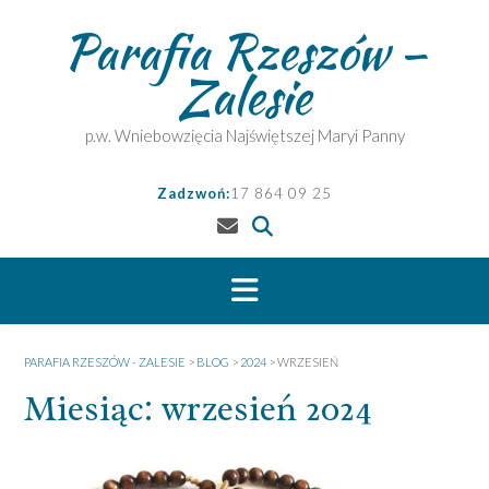
Skip
Parafia Rzeszów –
to
content
Zalesie
p.w. Wniebowzięcia Najświętszej Maryi Panny
Zadzwoń:
17 864 09 25
PARAFIA RZESZÓW - ZALESIE
>
BLOG
>
2024
>
WRZESIEŃ
Miesiąc:
wrzesień 2024