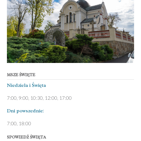
MSZE ŚWIĘTE
Niedziela ­i Święta
7:00, 9:00, 10:30, 12:00, 17:00
Dni pows­zednie:
7­:00, 18:00­
SPOWIEDŹ ŚWIĘTA