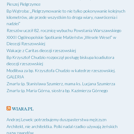
Pieszej Pielgrzymce
Bp Wątroba: „Pielgrzymowanie to nie tylko pokonywanie kolejnych
kilometrów, ale przede wszystkim to droga wiary, nawrócenia i
nadziei”
Rzeszów uczcił 82. rocznicę wybuchu Powstania Warszawskiego
XXXII Ogólnopolskie Spotkanie Małżeństw „Wesele Wesel” w
Diecezji Rzeszowskiej
Wakacje z Caritas diecezji rzeszowskiej
Bp Krzysztof Chudzio rozpoczął posługę biskupa koadiutora
diecezji rzeszowskiej
Modlitwa za bp. Krzysztofa Chudzio w katedrze rzeszowskiej.
GALERIA
Zmarła śp. Stanisława Szumierz, mama ks. Lucjana Szumierza
Zmarła śp. Maria Górna, siostra bp. Kazimierza Górnego
WIARA.PL
Andrzej Lewek: potrzebujemy duszpasterstwa mężczyzn
Architekt, nie architektka. Polki nadal rzadko używają żeńskich
nazw zawodów