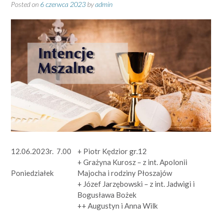
Posted on
6 czerwca 2023
by
admin
12.06.2023r.
7.00
+ Piotr Kędzior gr.12
+ Grażyna Kurosz – z int. Apolonii
Majocha i rodziny Płoszajów
Poniedziałek
+ Józef Jarzębowski – z int. Jadwigi i
Bogusława Bożek
++ Augustyn i Anna Wilk