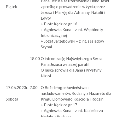
Pana Jezusa za uzdrowienie i inne łaski
z prośbą o prowadzenie w życiu przez
Piątek
Jezusa i Maryję dla Adrianny, Natalii i
Edyty
+ Piotr Kędzior gr.16
+ Agnieszka Kuna – z int. Wspólnoty
Intronizacyjnej
+ Józef Jarzębowski – z int. sąsiadów
Szynal
18.00
O intronizację Najświętszego Serca
Pana Jezusa w naszej parafii
O łaskę zdrowia dla Jana i Krystyny
Nizioł
17.06.2023r.
7.00
O Boże błogosławieństwo i
naśladowanie św. Rodziny z Nazaretu dla
Kręgu Domowego Kościoła i Rodzin
Sobota
+ Piotr Kędzior gr.17
+ Agnieszka Kuna – z int. Kazimierza
Hadały z Rodziną