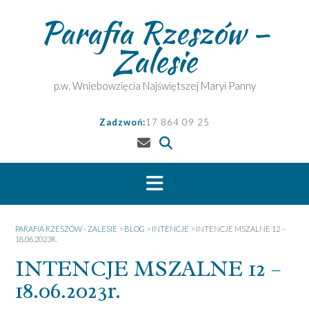
Skip
Parafia Rzeszów –
to
content
Zalesie
p.w. Wniebowzięcia Najświętszej Maryi Panny
Zadzwoń:
17 864 09 25
PARAFIA RZESZÓW - ZALESIE
>
BLOG
>
INTENCJE
>
INTENCJE MSZALNE 12 –
18.06.2023R.
INTENCJE MSZALNE 12 –
18.06.2023r.