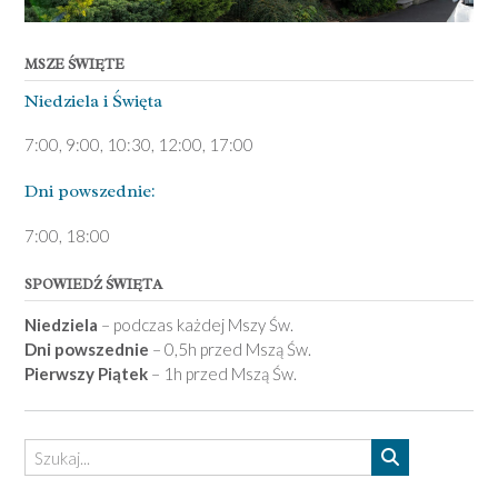
MSZE ŚWIĘTE
Niedziela ­i Święta
7:00, 9:00, 10:30, 12:00, 17:00
Dni pows­zednie:
7­:00, 18:00­
SPOWIEDŹ ŚWIĘTA
Niedziela
– podczas każdej Mszy Św.
Dni powszednie
– 0,5h przed Mszą Św.
Pierwszy Piątek
– 1h przed Mszą Św.