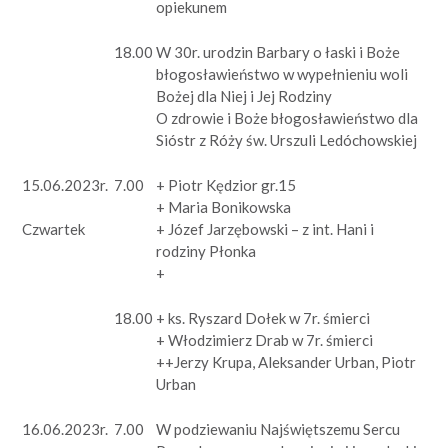
opiekunem
18.00
W 30r. urodzin Barbary o łaski i Boże
błogosławieństwo w wypełnieniu woli
Bożej dla Niej i Jej Rodziny
O zdrowie i Boże błogosławieństwo dla
Sióstr z Róży św. Urszuli Ledóchowskiej
15.06.2023r.
7.00
+ Piotr Kędzior gr.15
+ Maria Bonikowska
+ Józef Jarzębowski – z int. Hani i
Czwartek
rodziny Płonka
+
18.00
+ ks. Ryszard Dołek w 7r. śmierci
+ Włodzimierz Drab w 7r. śmierci
++Jerzy Krupa, Aleksander Urban, Piotr
Urban
16.06.2023r.
7.00
W podziewaniu Najświętszemu Sercu