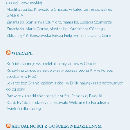
diecezji rzeszowskiej
Modlitwa za bp. Krzysztofa Chudzio w katedrze rzeszowskiej.
GALERIA
Zmarła śp. Stanisława Szumierz, mama ks. Lucjana Szumierza
Zmarła śp. Maria Górna, siostra bp. Kazimierza Górnego
Zbliża się 49. Rzeszowska Piesza Pielgrzymka na Jasną Górę
WIARA.PL
Kościół alarmuje ws. nieletnich migrantów w Ceucie
Ruszyły przygotowania do wizyty papieża Leona XIV w Polsce.
Spotkanie w MSZ
Lekarze bez Granic: epidemia eboli w DRK największa z notowanych
do tej pory
Raz w roku platki róż spadają z sufitu Papieskiej Bazyliki
Kard. Ryś do młodzieży na festiwalu Welcome to Paradise o
świętości dla każdego
AKTUALNOŚCI Z GOŚCIEM NIEDZIELNYM