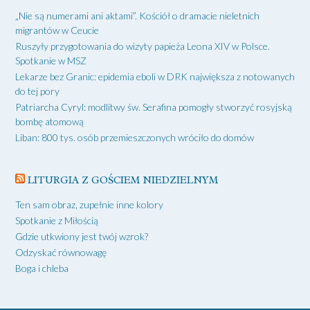
„Nie są numerami ani aktami”. Kościół o dramacie nieletnich
migrantów w Ceucie
Ruszyły przygotowania do wizyty papieża Leona XIV w Polsce.
Spotkanie w MSZ
Lekarze bez Granic: epidemia eboli w DRK największa z notowanych
do tej pory
Patriarcha Cyryl: modlitwy św. Serafina pomogły stworzyć rosyjską
bombę atomową
Liban: 800 tys. osób przemieszczonych wróciło do domów
LITURGIA Z GOŚCIEM NIEDZIELNYM
Ten sam obraz, zupełnie inne kolory
Spotkanie z Miłością
Gdzie utkwiony jest twój wzrok?
Odzyskać równowagę
Boga i chleba