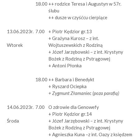
18.00
++ rodzice Teresa i Augustyn w 57r.
ślubu
++ dusze w czyśćcu cierpiące
13.06.2023r.
7.00
+ Piotr Kędzior gr.13
+ Grażyna Kurosz – z int.
Wojtuszewskich z Rodziną
Wtorek
+ Józef Jarzębowski – z int. Krystyny
Bożek z Rodziną z Pstrągowej
+ Antoni Płonka
18.00
++ Barbara i Benedykt
+ Ryszard Ociepka
+ Zygmunt Złamaniec (poza parafią)
14.06.2023r.
7.00
O zdrowie dla Genowefy
+ Piotr Kędzior gr.14
+ Józef Jarzębowski – z int. Krystyny
Środa
Bożek z Rodziną z Pstrągowej
+ Agnieszka Kuna –z int. Oazy z księdzem