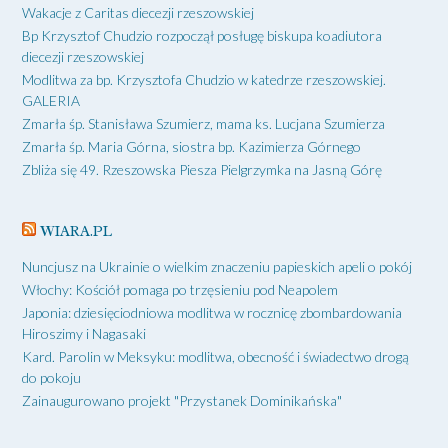
Wakacje z Caritas diecezji rzeszowskiej
Bp Krzysztof Chudzio rozpoczął posługę biskupa koadiutora
diecezji rzeszowskiej
Modlitwa za bp. Krzysztofa Chudzio w katedrze rzeszowskiej.
GALERIA
Zmarła śp. Stanisława Szumierz, mama ks. Lucjana Szumierza
Zmarła śp. Maria Górna, siostra bp. Kazimierza Górnego
Zbliża się 49. Rzeszowska Piesza Pielgrzymka na Jasną Górę
WIARA.PL
Nuncjusz na Ukrainie o wielkim znaczeniu papieskich apeli o pokój
Włochy: Kościół pomaga po trzęsieniu pod Neapolem
Japonia: dziesięciodniowa modlitwa w rocznicę zbombardowania
Hiroszimy i Nagasaki
Kard. Parolin w Meksyku: modlitwa, obecność i świadectwo drogą
do pokoju
Zainaugurowano projekt "Przystanek Dominikańska"