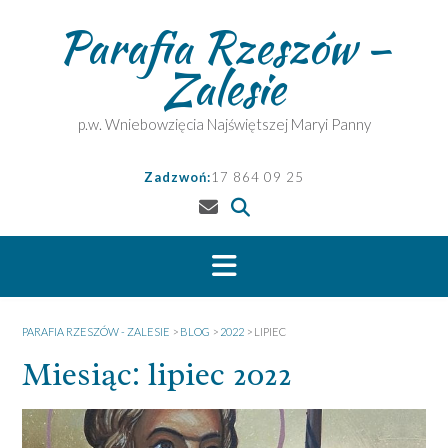
Skip
Parafia Rzeszów –
to
content
Zalesie
p.w. Wniebowzięcia Najświętszej Maryi Panny
Zadzwoń:
17 864 09 25
PARAFIA RZESZÓW - ZALESIE
>
BLOG
>
2022
>
LIPIEC
Miesiąc:
lipiec 2022