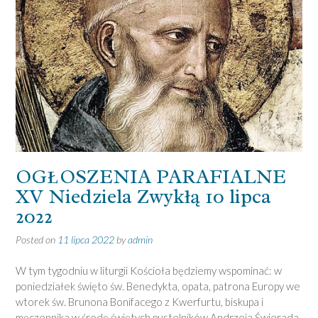
OGŁOSZENIA PARAFIALNE
XV Niedziela Zwykłą 10 lipca
2022
Posted on
11 lipca 2022
by
admin
W tym tygodniu w liturgii Kościoła będziemy wspominać: w
poniedziałek święto św. Benedykta, opata, patrona Europy we
wtorek św. Brunona Bonifacego z Kwerfurtu, biskupa i
męczennika w środę świętych pustelników Andrzeja Świerada