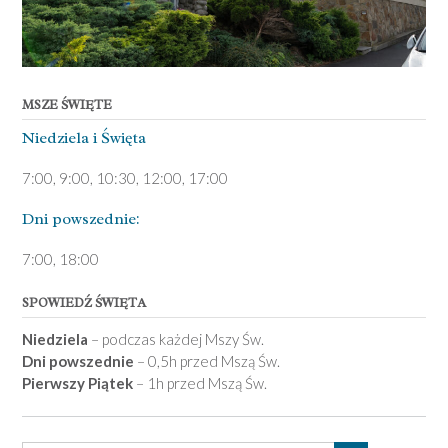
MSZE ŚWIĘTE
Niedziela ­i Święta
7:00, 9:00, 10:30, 12:00, 17:00
Dni pows­zednie:
7­:00, 18:00­
SPOWIEDŹ ŚWIĘTA
Niedziela
– podczas każdej Mszy Św.
Dni powszednie
– 0,5h przed Mszą Św.
Pierwszy Piątek
– 1h przed Mszą Św.