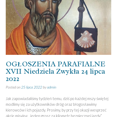
OGŁOSZENIA PARAFIALNE
XVII Niedziela Zwykła 24 lipca
2022
Posted on
25 lipca 2022
by
admin
Jak zapowiadaliśmy tydzień temu, dziś po każdej mszy świętej
modlimy się za użytkowników dróg oraz błogosławimy
kierowców i ich pojazdy. Prosimy, by przy tej okazji wesprzeć
akcję misyjną: „jeden grosz za kilometr bezpiecznej jazdy”