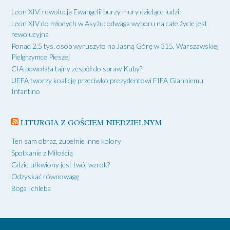
Leon XIV: rewolucja Ewangelii burzy mury dzielące ludzi
Leon XIV do młodych w Asyżu: odwaga wyboru na całe życie jest
rewolucyjna
Ponad 2,5 tys. osób wyruszyło na Jasną Górę w 315. Warszawskiej
Pielgrzymce Pieszej
CIA powołała tajny zespół do spraw Kuby?
UEFA tworzy koalicję przeciwko prezydentowi FIFA Gianniemu
Infantino
LITURGIA Z GOŚCIEM NIEDZIELNYM
Ten sam obraz, zupełnie inne kolory
Spotkanie z Miłością
Gdzie utkwiony jest twój wzrok?
Odzyskać równowagę
Boga i chleba