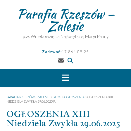
Skip
Parafia Rzeszów –
to
content
Zalesie
p.w. Wniebowzięcia Najświętszej Maryi Panny
Zadzwoń:
17 864 09 25
PARAFIA RZESZÓW - ZALESIE
>
BLOG
>
OGŁOSZENIA
>
OGŁOSZENIA XIII
NIEDZIELA ZWYKŁA 29.06.2025 R.
OGŁOSZENIA XIII
Niedziela Zwykła 29.06.2025