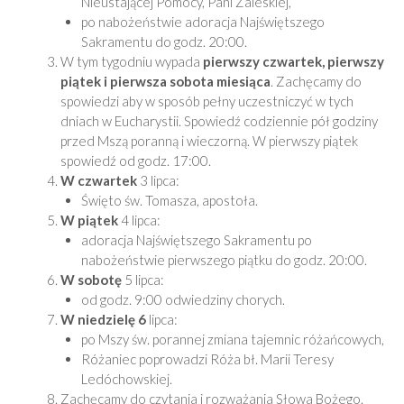
Nieustającej Pomocy, Pani Zaleskiej,
po nabożeństwie adoracja Najświętszego
Sakramentu do godz. 20:00.
W tym tygodniu wypada
pierwszy czwartek, pierwszy
piątek i pierwsza sobota miesiąca
. Zachęcamy do
spowiedzi aby w sposób pełny uczestniczyć w tych
dniach w Eucharystii. Spowiedź codziennie pół godziny
przed Mszą poranną i wieczorną. W pierwszy piątek
spowiedź od godz. 17:00.
W czwartek
3 lipca:
Święto św. Tomasza, apostoła.
W piątek
4 lipca:
adoracja Najświętszego Sakramentu po
nabożeństwie pierwszego piątku do godz. 20:00.
W sobotę
5 lipca:
od godz. 9:00 odwiedziny chorych.
W niedzielę 6
lipca:
po Mszy św. porannej zmiana tajemnic różańcowych,
Różaniec poprowadzi Róża bł. Marii Teresy
Ledóchowskiej.
Zachęcamy do czytania i rozważania Słowa Bożego.