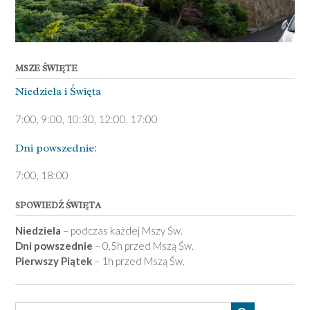
MSZE ŚWIĘTE
Niedziela ­i Święta
7:00, 9:00, 10:30, 12:00, 17:00
Dni pows­zednie:
7­:00, 18:00­
SPOWIEDŹ ŚWIĘTA
Niedziela
– podczas każdej Mszy Św.
Dni powszednie
– 0,5h przed Mszą Św.
Pierwszy Piątek
– 1h przed Mszą Św.