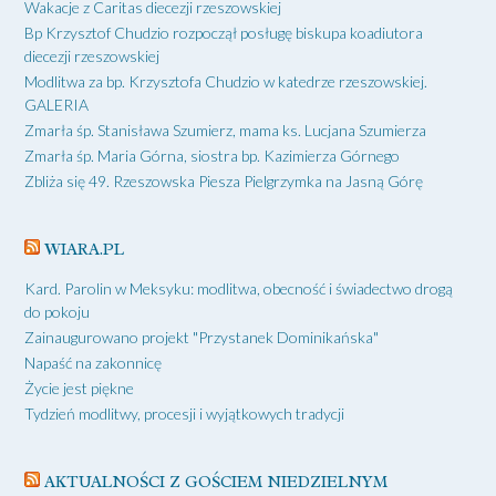
Wakacje z Caritas diecezji rzeszowskiej
Bp Krzysztof Chudzio rozpoczął posługę biskupa koadiutora
diecezji rzeszowskiej
Modlitwa za bp. Krzysztofa Chudzio w katedrze rzeszowskiej.
GALERIA
Zmarła śp. Stanisława Szumierz, mama ks. Lucjana Szumierza
Zmarła śp. Maria Górna, siostra bp. Kazimierza Górnego
Zbliża się 49. Rzeszowska Piesza Pielgrzymka na Jasną Górę
WIARA.PL
Kard. Parolin w Meksyku: modlitwa, obecność i świadectwo drogą
do pokoju
Zainaugurowano projekt "Przystanek Dominikańska"
Napaść na zakonnicę
Życie jest piękne
Tydzień modlitwy, procesji i wyjątkowych tradycji
AKTUALNOŚCI Z GOŚCIEM NIEDZIELNYM