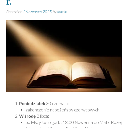
r.
Posted on
26 czerwca 2025
by
admin
Poniedziałek
30 czerwca:
zakończenie nabożeństw czerwcowych.
W środę
2 lipca:
po Mszy św. o godz. 18:00 Nowenna do Matki Bożej