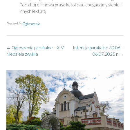
Pod chórem nowa prasa katolicka. Ubogacajmy siebie i
innych lekturą.
Posted in
Ogłoszenia
Post
←
Ogłoszenia parafialne – XIV
Intencje parafialne 30.06 –
navigation
Niedziela zwykła
06.07.2025 r.
→