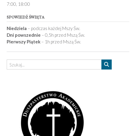
7­:00, 18:00­
SPOWIEDŹ ŚWIĘTA
Niedziela
– podczas każdej Mszy Św.
Dni powszednie
– 0,5h przed Mszą Św.
Pierwszy Piątek
– 1h przed Mszą Św.