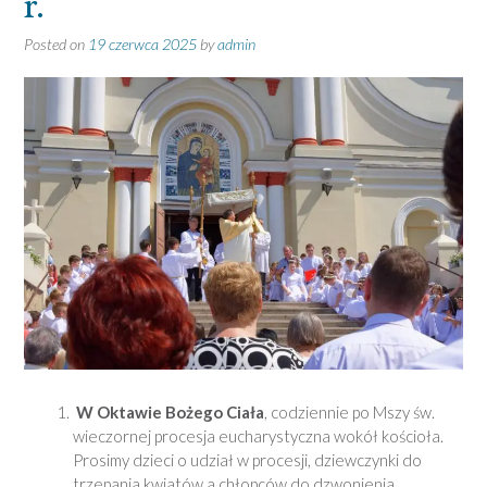
r.
Posted on
19 czerwca 2025
by
admin
W Oktawie Bożego Ciała
, codziennie po Mszy św.
wieczornej procesja eucharystyczna wokół kościoła.
Prosimy dzieci o udział w procesji, dziewczynki do
trzepania kwiatów a chłopców do dzwonienia