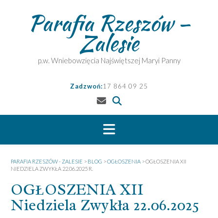
Skip
Parafia Rzeszów –
to
content
Zalesie
p.w. Wniebowzięcia Najświętszej Maryi Panny
Zadzwoń:
17 864 09 25
PARAFIA RZESZÓW - ZALESIE
>
BLOG
>
OGŁOSZENIA
>
OGŁOSZENIA XII
NIEDZIELA ZWYKŁA 22.06.2025 R.
OGŁOSZENIA XII
Niedziela Zwykła 22.06.2025