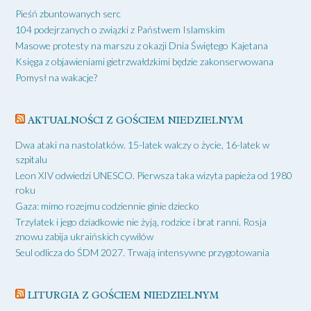
Pieśń zbuntowanych serc
104 podejrzanych o związki z Państwem Islamskim
Masowe protesty na marszu z okazji Dnia Świętego Kajetana
Księga z objawieniami gietrzwałdzkimi będzie zakonserwowana
Pomysł na wakacje?
AKTUALNOŚCI Z GOŚCIEM NIEDZIELNYM
Dwa ataki na nastolatków. 15-latek walczy o życie, 16-latek w
szpitalu
Leon XIV odwiedzi UNESCO. Pierwsza taka wizyta papieża od 1980
roku
Gaza: mimo rozejmu codziennie ginie dziecko
Trzylatek i jego dziadkowie nie żyją, rodzice i brat ranni. Rosja
znowu zabija ukraińskich cywilów
Seul odlicza do ŚDM 2027. Trwają intensywne przygotowania
LITURGIA Z GOŚCIEM NIEDZIELNYM