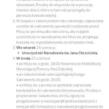
dzwonkami. Prosimy do włączenia się w procesję
również dzieci, które w tym roku przystąpiły do
pierwszej komunii świętej.
W związku z zakończeniem roku szkolnego, zapraszamy
uczniów do sakramentu spowiedzi codziennie przed
Mszą św. poranną albo wieczorną, aby w piątek
uczestniczyć w sposób pełny we Mszy św. przyjmując
komunię św. w podziękowaniu za otrzymane łaski.
We wtorek
24 czerwca:
Uroczystość Narodzenia św. Jana Chrzciciela.
W środę
25 czerwca:
• po Mszy św. o godz. 18:00 Nowenna do Matki Bożej
Nieustającej Pomocy, Pani Zaleskiej,
• po nabożeństwie adoracja Najświętszego
Sakramentu do godz. 20:00.
• na Mszę św. a po niej na spotkanie zapraszamy
kandydatów do sakramentu bierzmowania. Prosimy o
przyniesienie: świadectwa chrztu, zgody na
przygotowanie w naszej parafii (jeśli kandydat jest z
innej parafii), formularza z warunkami przygotowania do