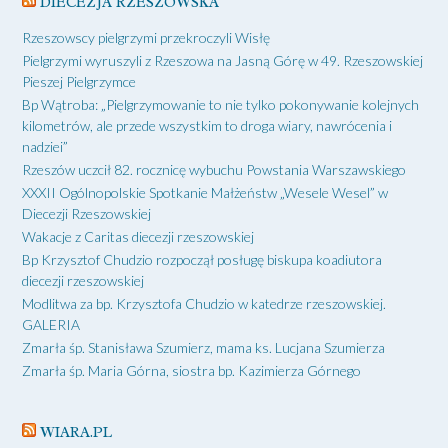
DIECEZJA RZESZOWSKA
Rzeszowscy pielgrzymi przekroczyli Wisłę
Pielgrzymi wyruszyli z Rzeszowa na Jasną Górę w 49. Rzeszowskiej
Pieszej Pielgrzymce
Bp Wątroba: „Pielgrzymowanie to nie tylko pokonywanie kolejnych
kilometrów, ale przede wszystkim to droga wiary, nawrócenia i
nadziei”
Rzeszów uczcił 82. rocznicę wybuchu Powstania Warszawskiego
XXXII Ogólnopolskie Spotkanie Małżeństw „Wesele Wesel” w
Diecezji Rzeszowskiej
Wakacje z Caritas diecezji rzeszowskiej
Bp Krzysztof Chudzio rozpoczął posługę biskupa koadiutora
diecezji rzeszowskiej
Modlitwa za bp. Krzysztofa Chudzio w katedrze rzeszowskiej.
GALERIA
Zmarła śp. Stanisława Szumierz, mama ks. Lucjana Szumierza
Zmarła śp. Maria Górna, siostra bp. Kazimierza Górnego
WIARA.PL