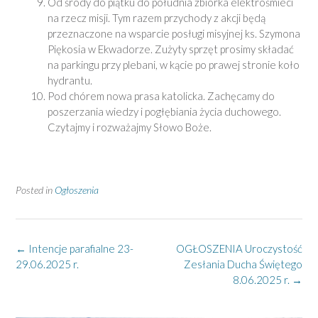
Od środy do piątku do południa zbiórka elektrośmieci
na rzecz misji. Tym razem przychody z akcji będą
przeznaczone na wsparcie posługi misyjnej ks. Szymona
Piękosia w Ekwadorze. Zużyty sprzęt prosimy składać
na parkingu przy plebani, w kącie po prawej stronie koło
hydrantu.
Pod chórem nowa prasa katolicka. Zachęcamy do
poszerzania wiedzy i pogłębiania życia duchowego.
Czytajmy i rozważajmy Słowo Boże.
Posted in
Ogłoszenia
Post
←
Intencje parafialne 23-
OGŁOSZENIA Uroczystość
navigation
29.06.2025 r.
Zesłania Ducha Świętego
8.06.2025 r.
→