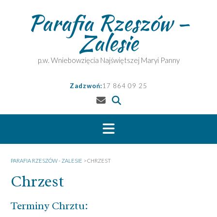
Skip
Parafia Rzeszów –
to
content
Zalesie
p.w. Wniebowzięcia Najświętszej Maryi Panny
Zadzwoń:
17 864 09 25
PARAFIA RZESZÓW - ZALESIE
>
CHRZEST
Chrzest
Terminy Chrztu: