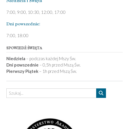
Niedziela ­i Święta
7:00, 9:00, 10:30, 12:00, 17:00
Dni pows­zednie:
7­:00, 18:00­
SPOWIEDŹ ŚWIĘTA
Niedziela
– podczas każdej Mszy Św.
Dni powszednie
– 0,5h przed Mszą Św.
Pierwszy Piątek
– 1h przed Mszą Św.