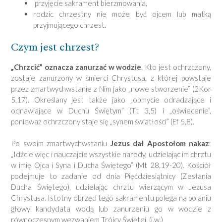
przyjęcie sakrament bierzmowania,
rodzic chrzestny nie może być ojcem lub matką
przyjmującego chrzest.
Czym jest chrzest?
„Chrzcić” oznacza zanurzać w wodzie
. Kto jest ochrzczony,
zostaje zanurzony w śmierci Chrystusa, z której powstaje
przez zmartwychwstanie z Nim jako „nowe stworzenie” (2Kor
5,17). Określany jest także jako „obmycie odradzające i
odnawiające w Duchu Świętym” (Tt 3,5) i „oświecenie”,
ponieważ ochrzczony staje się „synem światłości” (Ef 5,8).
Po swoim zmartwychwstaniu
Jezus dał Apostołom nakaz
:
„Idźcie więc i nauczajcie wszystkie narody, udzielając im chrztu
w imię Ojca i Syna i Ducha Świętego” (Mt 28,19-20). Kościół
podejmuje to zadanie od dnia Pięćdziesiątnicy (Zesłania
Ducha Świętego), udzielając chrztu wierzącym w Jezusa
Chrystusa. Istotny obrzęd tego sakramentu polega na polaniu
głowy kandydata wodą lub zanurzeniu go w wodzie z
równoczesnym wezwaniem Trójcy Świętej. (j.w.)