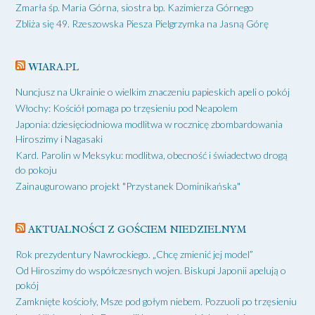
Zmarła śp. Maria Górna, siostra bp. Kazimierza Górnego
Zbliża się 49. Rzeszowska Piesza Pielgrzymka na Jasną Górę
WIARA.PL
Nuncjusz na Ukrainie o wielkim znaczeniu papieskich apeli o pokój
Włochy: Kościół pomaga po trzęsieniu pod Neapolem
Japonia: dziesięciodniowa modlitwa w rocznicę zbombardowania
Hiroszimy i Nagasaki
Kard. Parolin w Meksyku: modlitwa, obecność i świadectwo drogą
do pokoju
Zainaugurowano projekt "Przystanek Dominikańska"
AKTUALNOŚCI Z GOŚCIEM NIEDZIELNYM
Rok prezydentury Nawrockiego. „Chcę zmienić jej model”
Od Hiroszimy do współczesnych wojen. Biskupi Japonii apelują o
pokój
Zamknięte kościoły, Msze pod gołym niebem. Pozzuoli po trzęsieniu