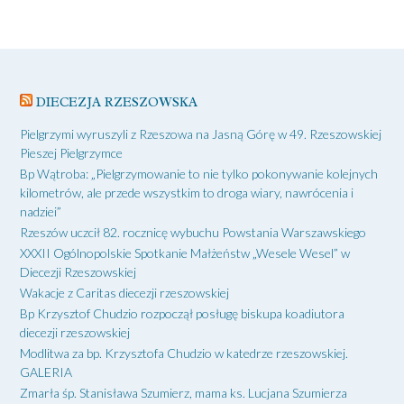
DIECEZJA RZESZOWSKA
Pielgrzymi wyruszyli z Rzeszowa na Jasną Górę w 49. Rzeszowskiej
Pieszej Pielgrzymce
Bp Wątroba: „Pielgrzymowanie to nie tylko pokonywanie kolejnych
kilometrów, ale przede wszystkim to droga wiary, nawrócenia i
nadziei”
Rzeszów uczcił 82. rocznicę wybuchu Powstania Warszawskiego
XXXII Ogólnopolskie Spotkanie Małżeństw „Wesele Wesel” w
Diecezji Rzeszowskiej
Wakacje z Caritas diecezji rzeszowskiej
Bp Krzysztof Chudzio rozpoczął posługę biskupa koadiutora
diecezji rzeszowskiej
Modlitwa za bp. Krzysztofa Chudzio w katedrze rzeszowskiej.
GALERIA
Zmarła śp. Stanisława Szumierz, mama ks. Lucjana Szumierza