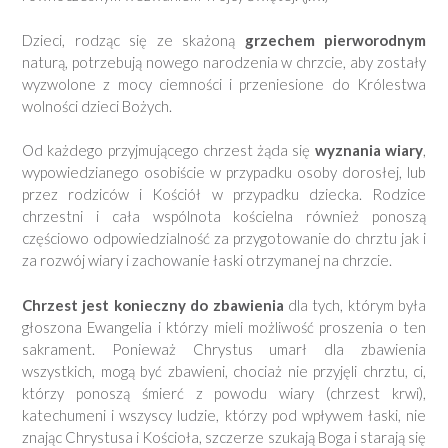
Dzieci, rodząc się ze skażoną
grzechem pierworodnym
naturą, potrzebują nowego narodzenia w chrzcie, aby zostały
wyzwolone z mocy ciemności i przeniesione do Królestwa
wolności dzieci Bożych.
Od każdego przyjmującego chrzest żąda się
wyznania wiary
,
wypowiedzianego osobiście w przypadku osoby dorosłej, lub
przez rodziców i Kościół w przypadku dziecka. Rodzice
chrzestni i cała wspólnota kościelna również ponoszą
częściowo odpowiedzialność za przygotowanie do chrztu jak i
za rozwój wiary i zachowanie łaski otrzymanej na chrzcie.
Chrzest jest konieczny do zbawienia
dla tych, którym była
głoszona Ewangelia i którzy mieli możliwość proszenia o ten
sakrament. Ponieważ Chrystus umarł dla zbawienia
wszystkich, mogą być zbawieni, chociaż nie przyjęli chrztu, ci,
którzy ponoszą śmierć z powodu wiary (chrzest krwi),
katechumeni i wszyscy ludzie, którzy pod wpływem łaski, nie
znając Chrystusa i Kościoła, szczerze szukają Boga i starają się