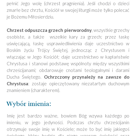
pełnić Jego wolę (chrzest pragnienia). Jeśli chodzi o dzieci
zmarłe bez chrztu, Kościół w swojej liturgii może tylko polecać
je Bożemu Miłosierdziu.
Chrzest odpuszcza grzech pierworodny
, wszystkie grzechy
osobiste, a także wszelkie kary za grzech; przez łaskę
uświęcającą, łaskę usprawiedliwienia daje uczestnictwo w
Boskim życiu Trójcy Świętej, jednocząc z Chrystusem i
włączając w Jego Kościół; daje uczestnictwo w kapłaństwie
Chrystusa i stanowi podstawę wspólnoty między wszystkimi
chrześcijanami; obdarowuje cnotami teologalnymi i darami
Ducha Świętego.
Ochrzczony przynależy na zawsze do
Chrystusa
: zostaje opieczętowany niezatartym duchowym
znamieniem (charakterem).
Wybór imienia:
Imię jest bardzo ważne, bowiem Bóg wzywa każdego po
imieniu, w jego jedyności. Podczas chrztu chrześcijanin
otrzymuje swoje imię w Kościele; może to być imię jakiegoś
świętego, który będzie dla niego wzorem świętości oraz