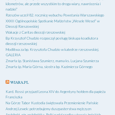
kilometrów, ale przede wszystkim to droga wiary, nawrócenia i
nadziei”
Rzeszów uczcił 82. rocznicę wybuchu Powstania Warszawskiego
XXXII Ogólnopolskie Spotkanie Małżeństw „Wesele Wesel” w
Diecezji Rzeszowskiej
Wakacje z Caritas diecezji rzeszowskiej
Bp Krzysztof Chudzio rozpoczął posługę biskupa koadiutora
diecezji rzeszowskiej
Modlitwa za bp. Krzysztofa Chudzio w katedrze rzeszowskiej.
GALERIA
Zmarła śp. Stanisława Szumierz, mama ks. Lucjana Szumierza
Zmarła śp. Maria Górna, siostra bp. Kazimierza Górnego
WIARA.PL
Kard. Rossi: przyjazd Leona XIV do Argentyny hołdem dla papieża
Franciszka
Na Górze Tabor Kustodia świętowała Przemienienie Pańskie
Andrzej Lewek: potrzebujemy duszpasterstwa mężczyzn
Architekt, nie architektka. Polki nadal rzadko używają żeńskich