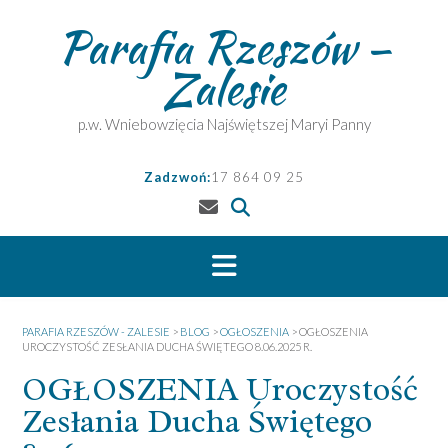
Skip
Parafia Rzeszów –
to
content
Zalesie
p.w. Wniebowzięcia Najświętszej Maryi Panny
Zadzwoń:
17 864 09 25
PARAFIA RZESZÓW - ZALESIE
>
BLOG
>
OGŁOSZENIA
>
OGŁOSZENIA
UROCZYSTOŚĆ ZESŁANIA DUCHA ŚWIĘTEGO 8.06.2025 R.
OGŁOSZENIA Uroczystość
Zesłania Ducha Świętego