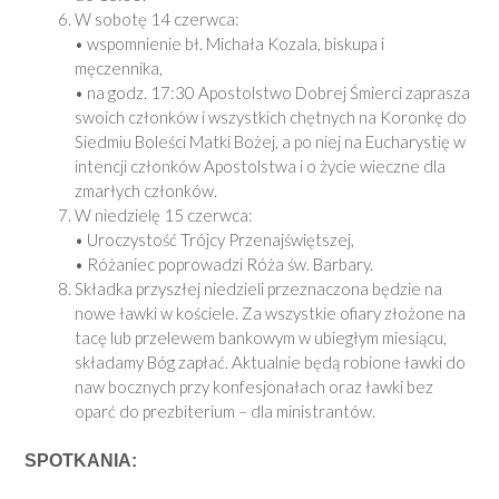
W sobotę 14 czerwca:
• wspomnienie bł. Michała Kozala, biskupa i
męczennika,
• na godz. 17:30 Apostolstwo Dobrej Śmierci zaprasza
swoich członków i wszystkich chętnych na Koronkę do
Siedmiu Boleści Matki Bożej, a po niej na Eucharystię w
intencji członków Apostolstwa i o życie wieczne dla
zmarłych członków.
W niedzielę 15 czerwca:
• Uroczystość Trójcy Przenajświętszej,
• Różaniec poprowadzi Róża św. Barbary.
Składka przyszłej niedzieli przeznaczona będzie na
nowe ławki w kościele. Za wszystkie ofiary złożone na
tacę lub przelewem bankowym w ubiegłym miesiącu,
składamy Bóg zapłać. Aktualnie będą robione ławki do
naw bocznych przy konfesjonałach oraz ławki bez
oparć do prezbiterium – dla ministrantów.
SPOTKANIA: