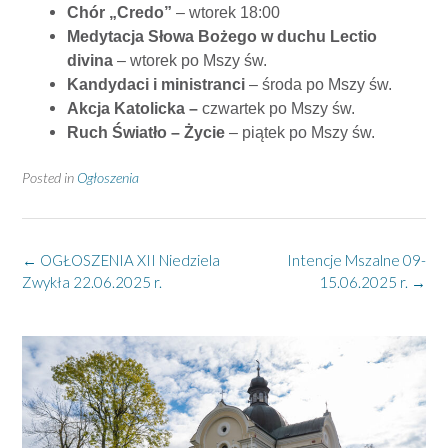
Chór „Credo”
– wtorek 18:00
Medytacja Słowa Bożego w duchu Lectio
divina
– wtorek po Mszy św.
Kandydaci i ministranci
– środa po Mszy św.
Akcja Katolicka –
czwartek po Mszy św.
Ruch Światło – Życie
– piątek po Mszy św.
Posted in
Ogłoszenia
Post
←
OGŁOSZENIA XII Niedziela
Intencje Mszalne 09-
navigation
Zwykła 22.06.2025 r.
15.06.2025 r.
→