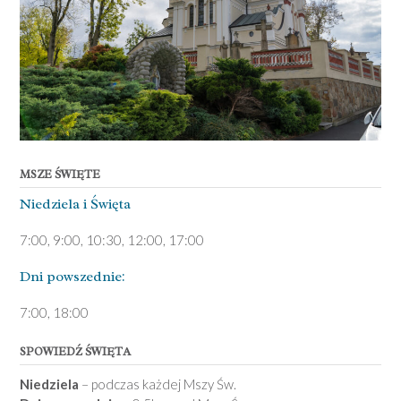
MSZE ŚWIĘTE
Niedziela ­i Święta
7:00, 9:00, 10:30, 12:00, 17:00
Dni pows­zednie:
7­:00, 18:00­
SPOWIEDŹ ŚWIĘTA
Niedziela
– podczas każdej Mszy Św.