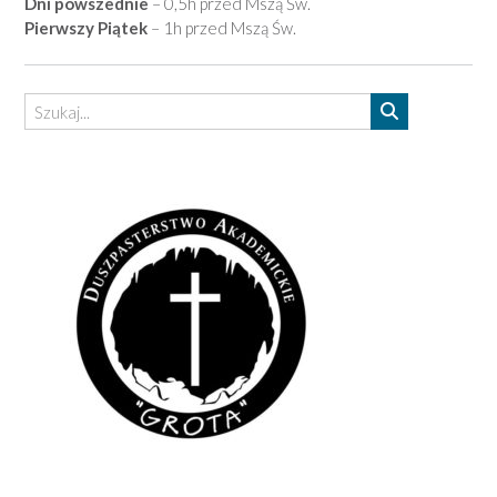
Dni powszednie
– 0,5h przed Mszą Św.
Pierwszy Piątek
– 1h przed Mszą Św.