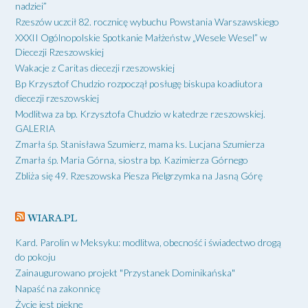
nadziei”
Rzeszów uczcił 82. rocznicę wybuchu Powstania Warszawskiego
XXXII Ogólnopolskie Spotkanie Małżeństw „Wesele Wesel” w
Diecezji Rzeszowskiej
Wakacje z Caritas diecezji rzeszowskiej
Bp Krzysztof Chudzio rozpoczął posługę biskupa koadiutora
diecezji rzeszowskiej
Modlitwa za bp. Krzysztofa Chudzio w katedrze rzeszowskiej.
GALERIA
Zmarła śp. Stanisława Szumierz, mama ks. Lucjana Szumierza
Zmarła śp. Maria Górna, siostra bp. Kazimierza Górnego
Zbliża się 49. Rzeszowska Piesza Pielgrzymka na Jasną Górę
WIARA.PL
Kard. Parolin w Meksyku: modlitwa, obecność i świadectwo drogą
do pokoju
Zainaugurowano projekt "Przystanek Dominikańska"
Napaść na zakonnicę
Życie jest piękne