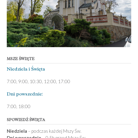
MSZE ŚWIĘTE
Niedziela ­i Święta
7:00, 9:00, 10:30, 12:00, 17:00
Dni pows­zednie:
7­:00, 18:00­
SPOWIEDŹ ŚWIĘTA
Niedziela
– podczas każdej Mszy Św.
Dni powszednie
– 0,5h przed Mszą Św.