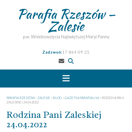
Skip
Parafia Rzeszów –
to
content
Zalesie
p.w. Wniebowzięcia Najświętszej Maryi Panny
Zadzwoń:
17 864 09 25
PARAFIA RZESZÓW - ZALESIE
>
BLOG
>
GAZETKA PARAFIALNA
>
RODZINA PANI
ZALESKIEJ 24.04.2022
Rodzina Pani Zaleskiej
24.04.2022