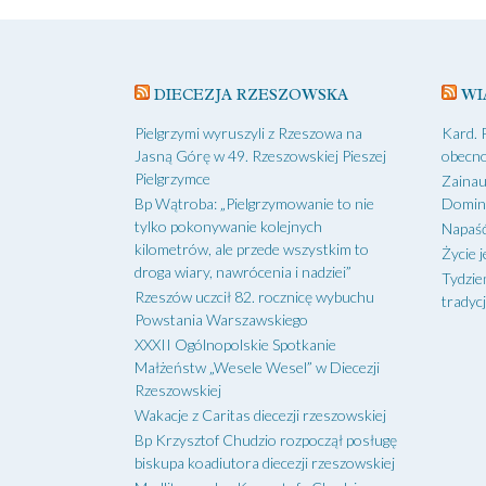
DIECEZJA RZESZOWSKA
WI
Pielgrzymi wyruszyli z Rzeszowa na
Kard. 
Jasną Górę w 49. Rzeszowskiej Pieszej
obecno
Pielgrzymce
Zainau
Bp Wątroba: „Pielgrzymowanie to nie
Domin
tylko pokonywanie kolejnych
Napaść
kilometrów, ale przede wszystkim to
Życie j
droga wiary, nawrócenia i nadziei”
Tydzie
Rzeszów uczcił 82. rocznicę wybuchu
tradycj
Powstania Warszawskiego
XXXII Ogólnopolskie Spotkanie
Małżeństw „Wesele Wesel” w Diecezji
Rzeszowskiej
Wakacje z Caritas diecezji rzeszowskiej
Bp Krzysztof Chudzio rozpoczął posługę
biskupa koadiutora diecezji rzeszowskiej