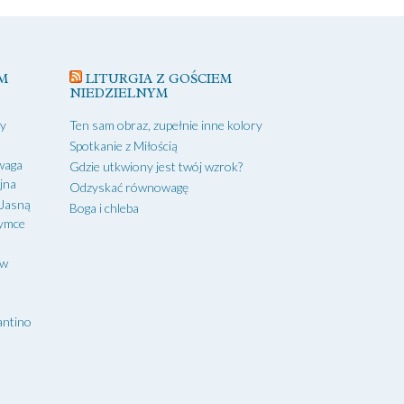
M
LITURGIA Z GOŚCIEM
NIEDZIELNYM
zy
Ten sam obraz, zupełnie inne kolory
Spotkanie z Miłością
waga
Gdzie utkwiony jest twój wzrok?
yjna
Odzyskać równowagę
 Jasną
Boga i chleba
zymce
aw
antino