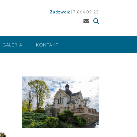
Zadzwoń:
17 864 09 25
GALERIA
KONTAKT