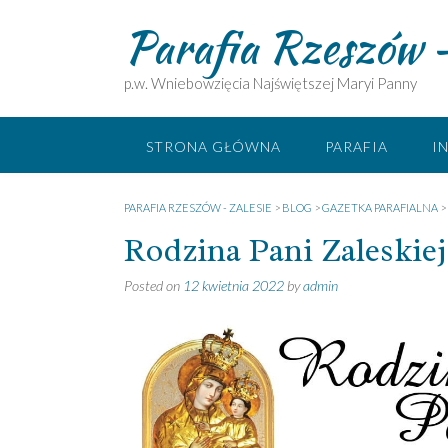
Skip
Parafia Rzeszów –
to
content
p.w. Wniebowzięcia Najświętszej Maryi Panny
STRONA GŁÓWNA
PARAFIA
I
PARAFIA RZESZÓW - ZALESIE
>
BLOG
>
GAZETKA PARAFIALNA
>
Rodzina Pani Zaleskiej
Posted on
12 kwietnia 2022
by
admin