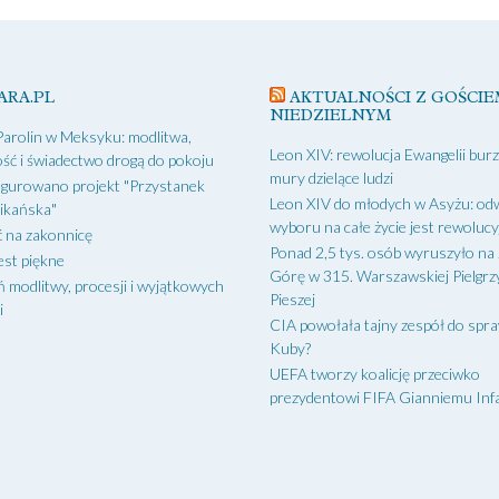
ARA.PL
AKTUALNOŚCI Z GOŚCIE
NIEDZIELNYM
Parolin w Meksyku: modlitwa,
Leon XIV: rewolucja Ewangelii bur
ść i świadectwo drogą do pokoju
mury dzielące ludzi
gurowano projekt "Przystanek
Leon XIV do młodych w Asyżu: od
ikańska"
wyboru na całe życie jest rewoluc
 na zakonnicę
Ponad 2,5 tys. osób wyruszyło na
est piękne
Górę w 315. Warszawskiej Pielgr
ń modlitwy, procesji i wyjątkowych
Pieszej
i
CIA powołała tajny zespół do spr
Kuby?
UEFA tworzy koalicję przeciwko
prezydentowi FIFA Gianniemu Inf