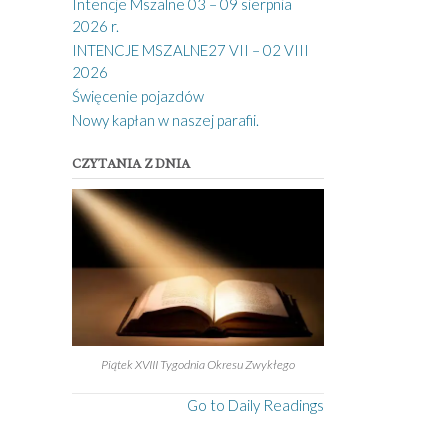
Intencje Mszalne 03 – 09 sierpnia
2026 r.
INTENCJE MSZALNE27 VII – 02 VIII
2026
Święcenie pojazdów
Nowy kapłan w naszej parafii.
CZYTANIA Z DNIA
Piątek XVIII Tygodnia Okresu Zwykłego
Go to Daily Readings