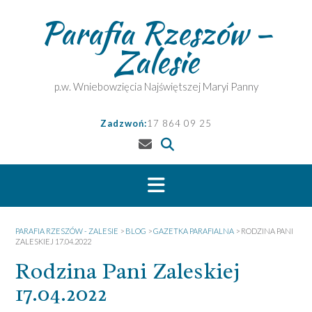
Skip
Parafia Rzeszów –
to
content
Zalesie
p.w. Wniebowzięcia Najświętszej Maryi Panny
Zadzwoń:
17 864 09 25
PARAFIA RZESZÓW - ZALESIE
>
BLOG
>
GAZETKA PARAFIALNA
>
RODZINA PANI
ZALESKIEJ 17.04.2022
Rodzina Pani Zaleskiej
17.04.2022