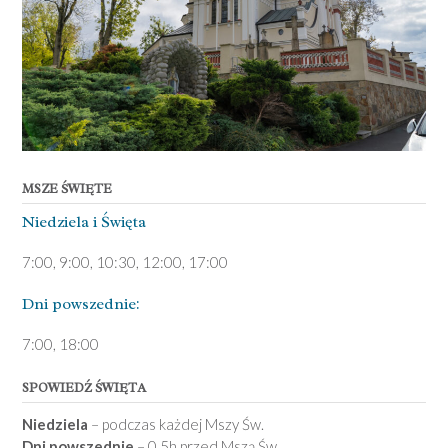
MSZE ŚWIĘTE
Niedziela ­i Święta
7:00, 9:00, 10:30, 12:00, 17:00
Dni pows­zednie:
7­:00, 18:00­
SPOWIEDŹ ŚWIĘTA
Niedziela
– podczas każdej Mszy Św.
Dni powszednie
– 0,5h przed Mszą Św.