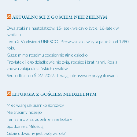
AKTUALNOŚCI Z GOŚCIEM NIEDZIELNYM
Dwa ataki na nastolatków. 15-latek walczy o życie, 16-latek w
szpitalu
Leon XIV odwiedzi UNESCO. Pierwsza taka wizyta papieża od 1980
roku
Gaza: mimo rozejmu codziennie ginie dziecko
Trzylatek i jego dziadkowie nie żyją, rodzice i brat ranni. Rosja
znowu zabija ukraińskich cywilów
Seul odlicza do ŚDM 2027. Trwają intensywne przygotowania
LITURGIA Z GOŚCIEM NIEDZIELNYM
Mieć wiarę jak ziarnko gorczycy
Nie tracimy niczego
Ten sam obraz, zupełnie inne kolory
Spotkanie z Miłością
Gdzie utkwiony jest twój wzrok?