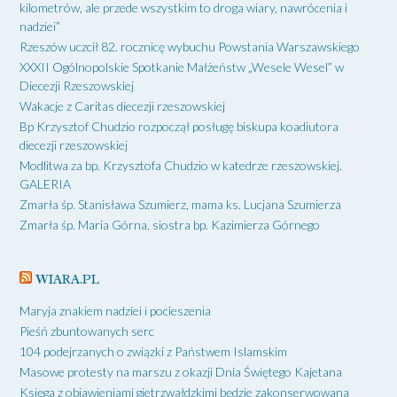
kilometrów, ale przede wszystkim to droga wiary, nawrócenia i
nadziei”
Rzeszów uczcił 82. rocznicę wybuchu Powstania Warszawskiego
XXXII Ogólnopolskie Spotkanie Małżeństw „Wesele Wesel” w
Diecezji Rzeszowskiej
Wakacje z Caritas diecezji rzeszowskiej
Bp Krzysztof Chudzio rozpoczął posługę biskupa koadiutora
diecezji rzeszowskiej
Modlitwa za bp. Krzysztofa Chudzio w katedrze rzeszowskiej.
GALERIA
Zmarła śp. Stanisława Szumierz, mama ks. Lucjana Szumierza
Zmarła śp. Maria Górna, siostra bp. Kazimierza Górnego
WIARA.PL
Maryja znakiem nadziei i pocieszenia
Pieśń zbuntowanych serc
104 podejrzanych o związki z Państwem Islamskim
Masowe protesty na marszu z okazji Dnia Świętego Kajetana
Księga z objawieniami gietrzwałdzkimi będzie zakonserwowana