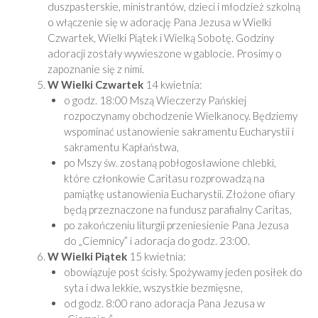
duszpasterskie, ministrantów, dzieci i młodzież szkolną
o włączenie się w adorację Pana Jezusa w Wielki
Czwartek, Wielki Piątek i Wielką Sobotę. Godziny
adoracji zostały wywieszone w gablocie. Prosimy o
zapoznanie się z nimi.
W Wielki Czwartek
14 kwietnia:
o godz. 18:00 Mszą Wieczerzy Pańskiej
rozpoczynamy obchodzenie Wielkanocy. Będziemy
wspominać ustanowienie sakramentu Eucharystii i
sakramentu Kapłaństwa,
po Mszy św. zostaną pobłogosławione chlebki,
które członkowie Caritasu rozprowadzą na
pamiątkę ustanowienia Eucharystii. Złożone ofiary
będą przeznaczone na fundusz parafialny Caritas,
po zakończeniu liturgii przeniesienie Pana Jezusa
do „Ciemnicy” i adoracja do godz. 23:00.
W Wielki Piątek
15 kwietnia:
obowiązuje post ścisły. Spożywamy jeden posiłek do
syta i dwa lekkie, wszystkie bezmięsne,
od godz. 8:00 rano adoracja Pana Jezusa w