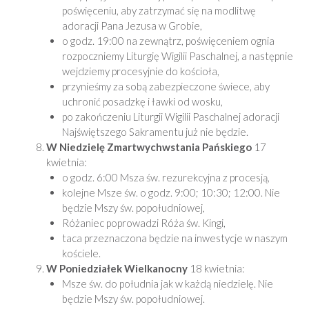
poświęceniu, aby zatrzymać się na modlitwę
adoracji Pana Jezusa w Grobie,
o godz. 19:00 na zewnątrz, poświęceniem ognia
rozpoczniemy Liturgię Wigilii Paschalnej, a następnie
wejdziemy procesyjnie do kościoła,
przynieśmy za sobą zabezpieczone świece, aby
uchronić posadzkę i ławki od wosku,
po zakończeniu Liturgii Wigilii Paschalnej adoracji
Najświętszego Sakramentu już nie będzie.
W Niedzielę Zmartwychwstania Pańskiego
17
kwietnia:
o godz. 6:00 Msza św. rezurekcyjna z procesją,
kolejne Msze św. o godz. 9:00; 10:30; 12:00. Nie
będzie Mszy św. popołudniowej,
Różaniec poprowadzi Róża św. Kingi,
taca przeznaczona będzie na inwestycje w naszym
kościele.
W Poniedziałek Wielkanocny
18 kwietnia:
Msze św. do południa jak w każdą niedzielę. Nie
będzie Mszy św. popołudniowej.