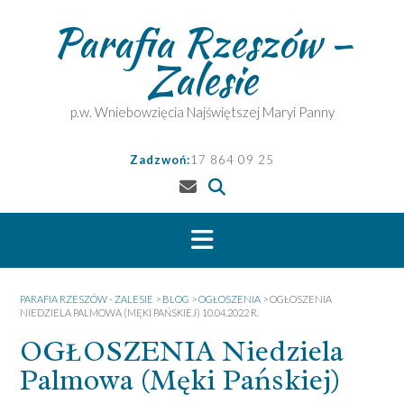
Skip
Parafia Rzeszów –
to
content
Zalesie
p.w. Wniebowzięcia Najświętszej Maryi Panny
Zadzwoń:
17 864 09 25
PARAFIA RZESZÓW - ZALESIE
>
BLOG
>
OGŁOSZENIA
>
OGŁOSZENIA
NIEDZIELA PALMOWA (MĘKI PAŃSKIEJ) 10.04.2022 R.
OGŁOSZENIA Niedziela
Palmowa (Męki Pańskiej)