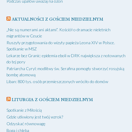
Podczas upałów uważaj na ozon
AKTUALNOŚCI Z GOŚCIEM NIEDZIELNYM
„Nie są numerami ani aktami”. Kościół o dramacie nieletnich
migrantów w Ceucie
Ruszyły przygotowania do wizyty papieża Leona XIV w Polsce.
Spotkanie w MSZ
Lekarze bez Granic: epidemia eboli w DRK największa z notowanych
do tej pory
Patriarcha Cyryl: modlitwy św. Serafina pomogły stworzyć rosyjską
bombę atomową
Liban: 800 tys. osób przemieszczonych wróciło do domów
LITURGIA Z GOŚCIEM NIEDZIELNYM
Spotkanie z Miłością
Gdzie utkwiony jest twój wzrok?
Odzyskać równowagę
Boga i chleba