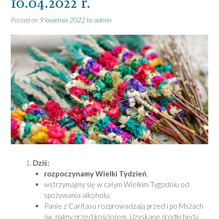
10.04.2022 r.
Posted on
9 kwietnia 2022
by
admin
Dziś:
rozpoczynamy Wielki Tydzień
,
wstrzymajmy się w całym Wielkim Tygodniu od
spożywania alkoholu,
Panie z Caritasu rozprowadzają przed i po Mszach
św. palmy przed kościołem. Uzyskane środki będą