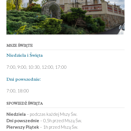
MSZE ŚWIĘTE
Niedziela ­i Święta
7:00, 9:00, 10:30, 12:00, 17:00
Dni pows­zednie:
7­:00, 18:00­
SPOWIEDŹ ŚWIĘTA
Niedziela
– podczas każdej Mszy Św.
Dni powszednie
– 0,5h przed Mszą Św.
Pierwszy Piątek
– 1h przed Mszą Św.