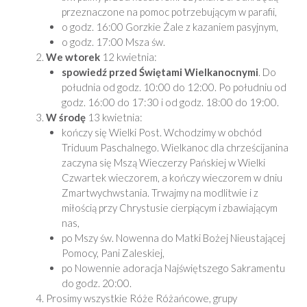
przeznaczone na pomoc potrzebującym w parafii,
o godz. 16:00 Gorzkie Żale z kazaniem pasyjnym,
o godz. 17:00 Msza św.
We wtorek
12 kwietnia:
spowiedź
przed Świętami Wielkanocnymi
. Do
południa od godz. 10:00 do 12:00. Po południu od
godz. 16:00 do 17:30 i od godz. 18:00 do 19:00.
W środę
13 kwietnia:
kończy się Wielki Post. Wchodzimy w obchód
Triduum Paschalnego. Wielkanoc dla chrześcijanina
zaczyna się Mszą Wieczerzy Pańskiej w Wielki
Czwartek wieczorem, a kończy wieczorem w dniu
Zmartwychwstania. Trwajmy na modlitwie i z
miłością przy Chrystusie cierpiącym i zbawiającym
nas,
po Mszy św. Nowenna do Matki Bożej Nieustającej
Pomocy, Pani Zaleskiej,
po Nowennie adoracja Najświętszego Sakramentu
do godz. 20:00.
Prosimy wszystkie Róże Różańcowe, grupy