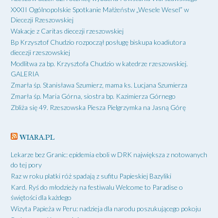
XXXII Ogólnopolskie Spotkanie Małżeństw „Wesele Wesel” w
Diecezji Rzeszowskiej
Wakacje z Caritas diecezji rzeszowskiej
Bp Krzysztof Chudzio rozpoczął posługę biskupa koadiutora
diecezji rzeszowskiej
Modlitwa za bp. Krzysztofa Chudzio w katedrze rzeszowskiej.
GALERIA
Zmarła śp. Stanisława Szumierz, mama ks. Lucjana Szumierza
Zmarła śp. Maria Górna, siostra bp. Kazimierza Górnego
Zbliża się 49. Rzeszowska Piesza Pielgrzymka na Jasną Górę
WIARA.PL
Lekarze bez Granic: epidemia eboli w DRK największa z notowanych
do tej pory
Raz w roku platki róż spadają z sufitu Papieskiej Bazyliki
Kard. Ryś do młodzieży na festiwalu Welcome to Paradise o
świętości dla każdego
Wizyta Papieża w Peru: nadzieja dla narodu poszukującego pokoju