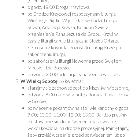
„Ciemnicy”,
o godz. 18:00 Droga Krzyżowa,
po Drodze Krzyżowej rozpoczynamy Liturgię
Wielkiego Piątku. W jej skład wchodzi: Liturgia
Słowa, Adoracja Krzyża, Komunia Święta i
przeniesienie Pana Jezusa do Grobu. Krzyż w
czasie liturgii całuje Liturgiczna Służba Ołtarza i
kilka osób z kościoła. Pozostali ucałują Krzyż po
zakończeniu liturgii,
po zakończeniu liturgii Nowenna przed Świętem
Miłosierdzia Bożego,
do godz. 23:00 adoracja Pana Jezusa w Grobie.
W Wielką Sobotę
16 kwietnia:
starajmy się zachować post do Mszy św. wieczornej,
od godz. 8:00 rano w sobotę adoracja Pana Jezusa
w Grobie,
poświęcenie pokarmów na stół wielkanocny o godz.
9:00; 10:00; 11:00; 12:00; 13:00. Bardzo prosimy
o ustawianie się do poświęcenia na zewnątrz,
wokół kościoła, na drodze procesyjnej. Pamiętajmy,
żeby przyjść wcześniej przed poświęceniem lub po