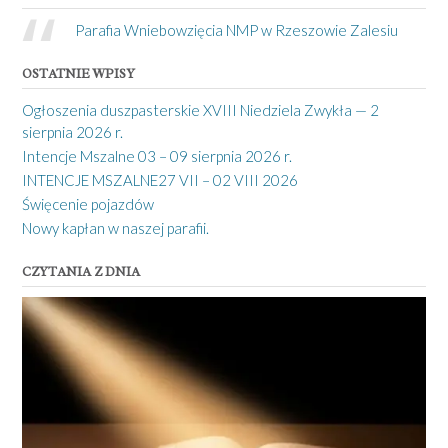
Parafia Wniebowzięcia NMP w Rzeszowie Zalesiu
OSTATNIE WPISY
Ogłoszenia duszpasterskie XVIII Niedziela Zwykła — 2
sierpnia 2026 r.
Intencje Mszalne 03 – 09 sierpnia 2026 r.
INTENCJE MSZALNE27 VII – 02 VIII 2026
Święcenie pojazdów
Nowy kapłan w naszej parafii.
CZYTANIA Z DNIA