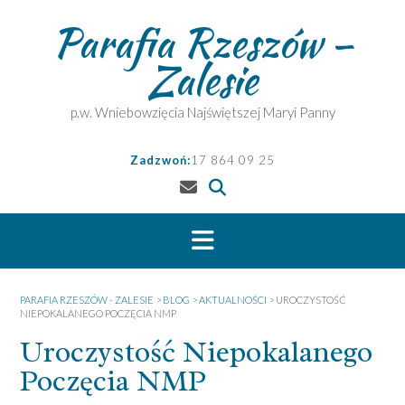
Skip
Parafia Rzeszów –
to
content
Zalesie
p.w. Wniebowzięcia Najświętszej Maryi Panny
Zadzwoń:
17 864 09 25
PARAFIA RZESZÓW - ZALESIE
>
BLOG
>
AKTUALNOŚCI
>
UROCZYSTOŚĆ
NIEPOKALANEGO POCZĘCIA NMP
Uroczystość Niepokalanego
Poczęcia NMP