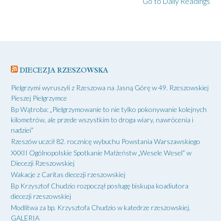
Go to Daily Readings
DIECEZJA RZESZOWSKA
Pielgrzymi wyruszyli z Rzeszowa na Jasną Górę w 49. Rzeszowskiej
Pieszej Pielgrzymce
Bp Wątroba: „Pielgrzymowanie to nie tylko pokonywanie kolejnych
kilometrów, ale przede wszystkim to droga wiary, nawrócenia i
nadziei”
Rzeszów uczcił 82. rocznicę wybuchu Powstania Warszawskiego
XXXII Ogólnopolskie Spotkanie Małżeństw „Wesele Wesel” w
Diecezji Rzeszowskiej
Wakacje z Caritas diecezji rzeszowskiej
Bp Krzysztof Chudzio rozpoczął posługę biskupa koadiutora
diecezji rzeszowskiej
Modlitwa za bp. Krzysztofa Chudzio w katedrze rzeszowskiej.
GALERIA