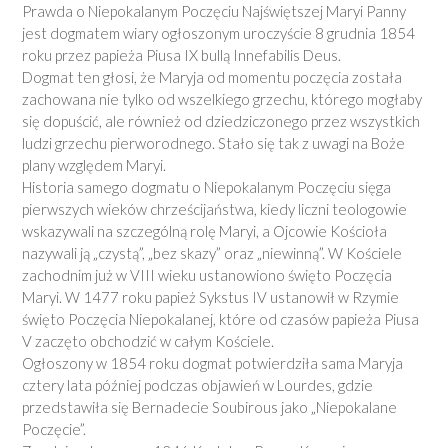
Prawda o Niepokalanym Poczęciu Najświętszej Maryi Panny
jest dogmatem wiary ogłoszonym uroczyście 8 grudnia 1854
roku przez papieża Piusa IX bullą Innefabilis Deus.
Dogmat ten głosi, że Maryja od momentu poczęcia została
zachowana nie tylko od wszelkiego grzechu, którego mogłaby
się dopuścić, ale również od dziedziczonego przez wszystkich
ludzi grzechu pierworodnego. Stało się tak z uwagi na Boże
plany względem Maryi.
Historia samego dogmatu o Niepokalanym Poczęciu sięga
pierwszych wieków chrześcijaństwa, kiedy liczni teologowie
wskazywali na szczególną rolę Maryi, a Ojcowie Kościoła
nazywali ją „czystą”, „bez skazy” oraz „niewinną”. W Kościele
zachodnim już w VIII wieku ustanowiono święto Poczęcia
Maryi. W 1477 roku papież Sykstus IV ustanowił w Rzymie
święto Poczęcia Niepokalanej, które od czasów papieża Piusa
V zaczęto obchodzić w całym Kościele.
Ogłoszony w 1854 roku dogmat potwierdziła sama Maryja
cztery lata później podczas objawień w Lourdes, gdzie
przedstawiła się Bernadecie Soubirous jako „Niepokalane
Poczęcie”.