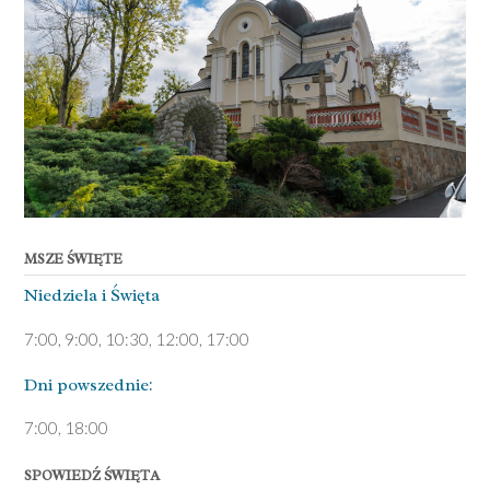
MSZE ŚWIĘTE
Niedziela ­i Święta
7:00, 9:00, 10:30, 12:00, 17:00
Dni pows­zednie:
7­:00, 18:00­
SPOWIEDŹ ŚWIĘTA