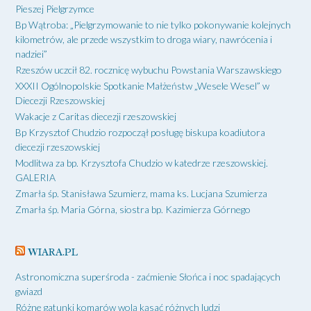
Pieszej Pielgrzymce
Bp Wątroba: „Pielgrzymowanie to nie tylko pokonywanie kolejnych
kilometrów, ale przede wszystkim to droga wiary, nawrócenia i
nadziei”
Rzeszów uczcił 82. rocznicę wybuchu Powstania Warszawskiego
XXXII Ogólnopolskie Spotkanie Małżeństw „Wesele Wesel” w
Diecezji Rzeszowskiej
Wakacje z Caritas diecezji rzeszowskiej
Bp Krzysztof Chudzio rozpoczął posługę biskupa koadiutora
diecezji rzeszowskiej
Modlitwa za bp. Krzysztofa Chudzio w katedrze rzeszowskiej.
GALERIA
Zmarła śp. Stanisława Szumierz, mama ks. Lucjana Szumierza
Zmarła śp. Maria Górna, siostra bp. Kazimierza Górnego
WIARA.PL
Astronomiczna superśroda - zaćmienie Słońca i noc spadających
gwiazd
Różne gatunki komarów wolą kąsać różnych ludzi