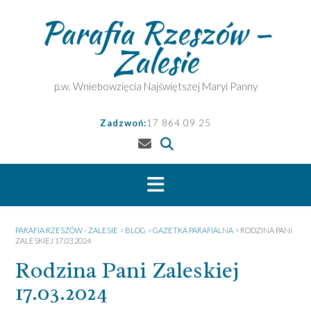
Skip
Parafia Rzeszów –
to
content
Zalesie
p.w. Wniebowzięcia Najświętszej Maryi Panny
Zadzwoń:
17 864 09 25
PARAFIA RZESZÓW - ZALESIE
>
BLOG
>
GAZETKA PARAFIALNA
>
RODZINA PANI
ZALESKIEJ 17.03.2024
Rodzina Pani Zaleskiej
17.03.2024