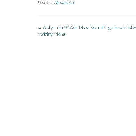
Posted in
Aktualności
Post
←
6 stycznia 2023 r. Msza Św. o błogosławieńst
navigation
rodziny i domu