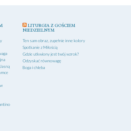
M
LITURGIA Z GOŚCIEM
NIEDZIELNYM
zy
Ten sam obraz, zupełnie inne kolory
Spotkanie z Miłością
waga
Gdzie utkwiony jest twój wzrok?
yjna
Odzyskać równowagę
 Jasną
Boga i chleba
zymce
aw
antino