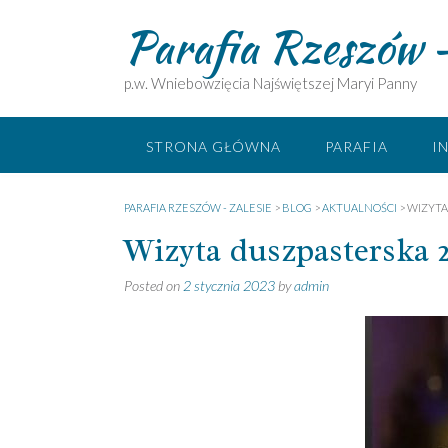
Skip
Parafia Rzeszów –
to
content
p.w. Wniebowzięcia Najświętszej Maryi Panny
STRONA GŁÓWNA
PARAFIA
I
PARAFIA RZESZÓW - ZALESIE
>
BLOG
>
AKTUALNOŚCI
>
WIZYTA 
Wizyta duszpasterska 2 
Posted on
2 stycznia 2023
by
admin