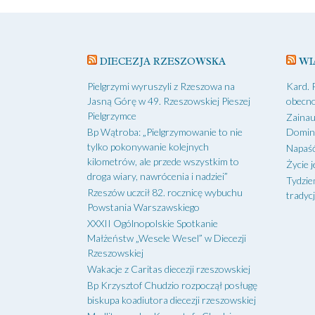
DIECEZJA RZESZOWSKA
WI
Pielgrzymi wyruszyli z Rzeszowa na
Kard. 
Jasną Górę w 49. Rzeszowskiej Pieszej
obecno
Pielgrzymce
Zainau
Bp Wątroba: „Pielgrzymowanie to nie
Domin
tylko pokonywanie kolejnych
Napaść
kilometrów, ale przede wszystkim to
Życie j
droga wiary, nawrócenia i nadziei”
Tydzie
Rzeszów uczcił 82. rocznicę wybuchu
tradycj
Powstania Warszawskiego
XXXII Ogólnopolskie Spotkanie
Małżeństw „Wesele Wesel” w Diecezji
Rzeszowskiej
Wakacje z Caritas diecezji rzeszowskiej
Bp Krzysztof Chudzio rozpoczął posługę
biskupa koadiutora diecezji rzeszowskiej