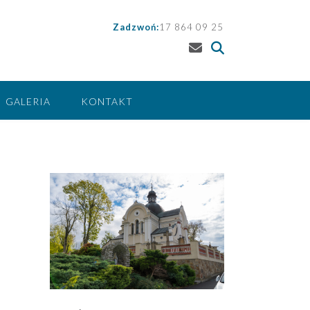
Zadzwoń:
17 864 09 25
GALERIA
KONTAKT