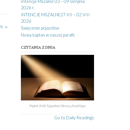
Intencje Mszalne 03 – 09 sierpnia
2026 r.
INTENCJE MSZALNE27 VII – 02 VIII
2026
wy
→
Święcenie pojazdów
Nowy kapłan w naszej parafii.
CZYTANIA Z DNIA
Piątek XVIII Tygodnia Okresu Zwykłego
Go to Daily Readings