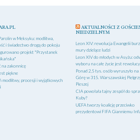
ARA.PL
AKTUALNOŚCI Z GOŚCIE
NIEDZIELNYM
Parolin w Meksyku: modlitwa,
Leon XIV: rewolucja Ewangelii bur
ść i świadectwo drogą do pokoju
mury dzielące ludzi
gurowano projekt "Przystanek
Leon XIV do młodych w Asyżu: od
ikańska"
wyboru na całe życie jest rewoluc
 na zakonnicę
Ponad 2,5 tys. osób wyruszyło na
est piękne
Górę w 315. Warszawskiej Pielgr
ń modlitwy, procesji i wyjątkowych
Pieszej
i
CIA powołała tajny zespół do spr
Kuby?
UEFA tworzy koalicję przeciwko
prezydentowi FIFA Gianniemu Inf