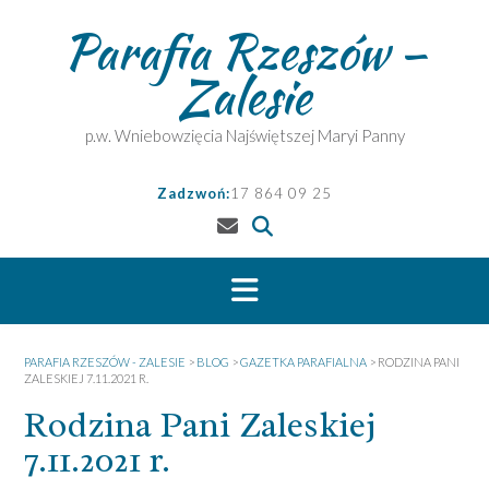
Skip
Parafia Rzeszów –
to
content
Zalesie
p.w. Wniebowzięcia Najświętszej Maryi Panny
Zadzwoń:
17 864 09 25
PARAFIA RZESZÓW - ZALESIE
>
BLOG
>
GAZETKA PARAFIALNA
>
RODZINA PANI
ZALESKIEJ 7.11.2021 R.
Rodzina Pani Zaleskiej
7.11.2021 r.