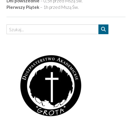
Dni powszednie
– 0,5h przed Mszą Św.
Pierwszy Piątek
– 1h przed Mszą Św.