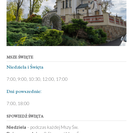
MSZE ŚWIĘTE
Niedziela ­i Święta
7:00, 9:00, 10:30, 12:00, 17:00
Dni pows­zednie:
7­:00, 18:00­
SPOWIEDŹ ŚWIĘTA
Niedziela
– podczas każdej Mszy Św.