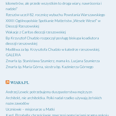
kilometrów, ale przede wszystkim to droga wiary, nawrócenia i
nadziei”
Rzeszów uczcił 82. rocznicę wybuchu Powstania Warszawskiego
XXXII Ogólnopolskie Spotkanie Małżeństw „Wesele Wesel” w
Diecezji Rzeszowskiej
Wakacje z Caritas diecezji rzeszowskiej
Bp Krzysztof Chudzio rozpoczął posługę biskupa koadiutora
diecezji rzeszowskiej
Modlitwa za bp. Krzysztofa Chudzio w katedrze rzeszowskiej.
GALERIA
Zmarła śp. Stanisława Szumierz, mama ks. Lucjana Szumierza
Zmarła śp. Maria Górna, siostra bp. Kazimierza Górnego
WIARA.PL
Andrzej Lewek: potrzebujemy duszpasterstwa mężczyzn
Architekt, nie architektka. Polki nadal rzadko używają żeńskich
nazw zawodów
Uczniowie – misjonarze u Matki
Kard. Pizzaballa: chrześcijanie zmęczeni negocjacjami pragną pokoju