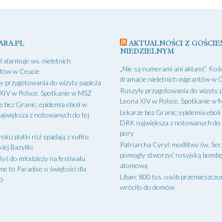
ARA.PL
AKTUALNOŚCI Z GOŚCIE
NIEDZIELNYM
ł alarmuje ws. nieletnich
„Nie są numerami ani aktami”. Kośc
tów w Ceucie
dramacie nieletnich migrantów w 
y przygotowania do wizyty papieża
Ruszyły przygotowania do wizyty 
XIV w Polsce. Spotkanie w MSZ
Leona XIV w Polsce. Spotkanie w
e bez Granic: epidemia eboli w
Lekarze bez Granic: epidemia eboli
jwiększa z notowanych do tej
DRK największa z notowanych do 
pory
oku platki róż spadają z sufitu
Patriarcha Cyryl: modlitwy św. Ser
iej Bazyliki
pomogły stworzyć rosyjską bomb
Ryś do młodzieży na festiwalu
atomową
e to Paradise o świętości dla
Liban: 800 tys. osób przemieszcz
go
wróciło do domów