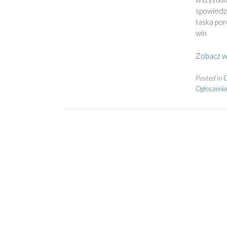
spowiedzi
łaska por
win
Zobacz w
Posted in
O
Ogłoszenia