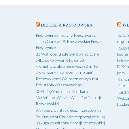
DIECEZJA RZESZOWSKA
WI
Pielgrzymi wyruszyli z Rzeszowa na
Kośció
Jasną Górę w 49. Rzeszowskiej Pieszej
migran
Pielgrzymce
Ruszył
Bp Wątroba: „Pielgrzymowanie to nie
Leona 
tylko pokonywanie kolejnych
Lekarz
kilometrów, ale przede wszystkim to
DRK na
droga wiary, nawrócenia i nadziei”
pory
Rzeszów uczcił 82. rocznicę wybuchu
Raz w r
Powstania Warszawskiego
Papiesk
XXXII Ogólnopolskie Spotkanie
Kard. 
Małżeństw „Wesele Wesel” w Diecezji
Welcom
Rzeszowskiej
każde
Wakacje z Caritas diecezji rzeszowskiej
Bp Krzysztof Chudzio rozpoczął posługę
biskupa koadiutora diecezji rzeszowskiej