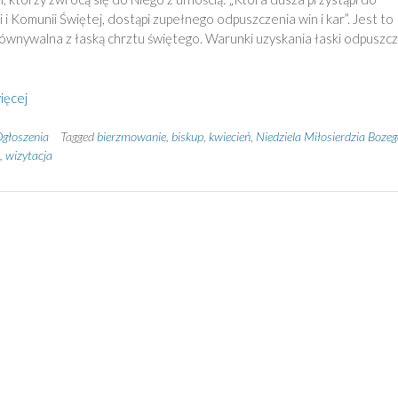
 i Komunii Świętej, dostąpi zupełnego odpuszczenia win i kar”. Jest to
ównywalna z łaską chrztu świętego. Warunki uzyskania łaski odpuszc
ięcej
głoszenia
Tagged
bierzmowanie
,
biskup
,
kwiecień
,
Niedziela Miłosierdzia Bozeg
,
wizytacja