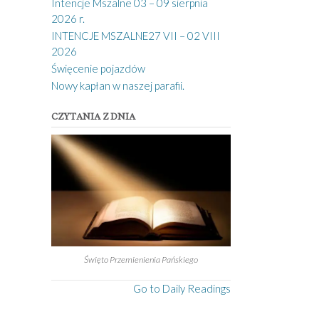
Intencje Mszalne 03 – 09 sierpnia
2026 r.
INTENCJE MSZALNE27 VII – 02 VIII
2026
Święcenie pojazdów
Nowy kapłan w naszej parafii.
CZYTANIA Z DNIA
Święto Przemienienia Pańskiego
Go to Daily Readings