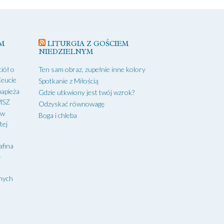
M
LITURGIA Z GOŚCIEM
NIEDZIELNYM
iół o
Ten sam obraz, zupełnie inne kolory
Ceucie
Spotkanie z Miłością
papieża
Gdzie utkwiony jest twój wzrok?
 MSZ
Odzyskać równowagę
 w
Boga i chleba
tej
afina
ę
onych