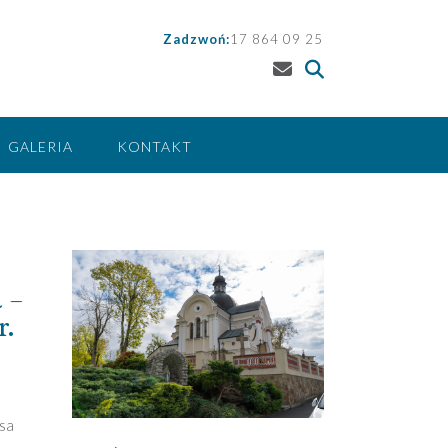
Zadzwoń:
17 864 09 25
GALERIA
KONTAKT
 –
r.
usa