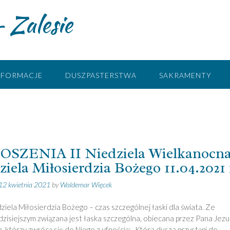
 Zalesie
NFORMACJE
DUSZPASTERSTWA
SAKRAMENTY
SZENIA II Niedziela Wielkanocna
iela Miłosierdzia Bożego 11.04.2021 
12 kwietnia 2021
by
Waldemar Więcek
dziela Miłosierdzia Bożego – czas szczególnej łaski dla świata. Ze
zisiejszym związana jest łaska szczególna, obiecana przez Pana Jez
, którzy zwrócą się do Niego z ufnością: „Która dusza przystąpi do