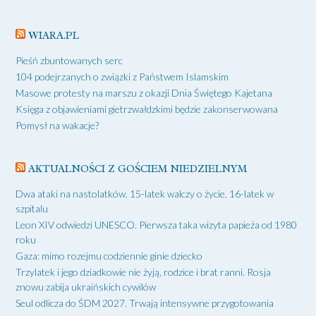
WIARA.PL
Pieśń zbuntowanych serc
104 podejrzanych o związki z Państwem Islamskim
Masowe protesty na marszu z okazji Dnia Świętego Kajetana
Księga z objawieniami gietrzwałdzkimi będzie zakonserwowana
Pomysł na wakacje?
AKTUALNOŚCI Z GOŚCIEM NIEDZIELNYM
Dwa ataki na nastolatków. 15-latek walczy o życie, 16-latek w
szpitalu
Leon XIV odwiedzi UNESCO. Pierwsza taka wizyta papieża od 1980
roku
Gaza: mimo rozejmu codziennie ginie dziecko
Trzylatek i jego dziadkowie nie żyją, rodzice i brat ranni. Rosja
znowu zabija ukraińskich cywilów
Seul odlicza do ŚDM 2027. Trwają intensywne przygotowania