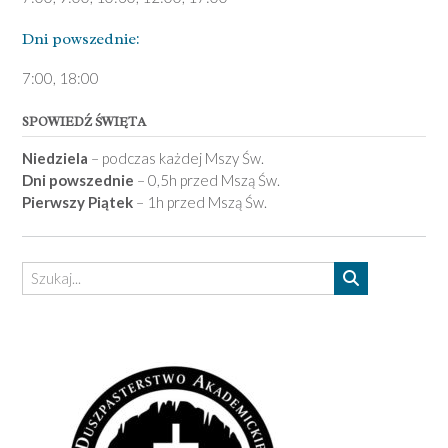
Dni pows­zednie:
7­:00, 18:00­
SPOWIEDŹ ŚWIĘTA
Niedziela
– podczas każdej Mszy Św.
Dni powszednie
– 0,5h przed Mszą Św.
Pierwszy Piątek
– 1h przed Mszą Św.