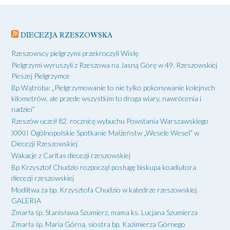
DIECEZJA RZESZOWSKA
Rzeszowscy pielgrzymi przekroczyli Wisłę
Pielgrzymi wyruszyli z Rzeszowa na Jasną Górę w 49. Rzeszowskiej
Pieszej Pielgrzymce
Bp Wątroba: „Pielgrzymowanie to nie tylko pokonywanie kolejnych
kilometrów, ale przede wszystkim to droga wiary, nawrócenia i
nadziei”
Rzeszów uczcił 82. rocznicę wybuchu Powstania Warszawskiego
XXXII Ogólnopolskie Spotkanie Małżeństw „Wesele Wesel” w
Diecezji Rzeszowskiej
Wakacje z Caritas diecezji rzeszowskiej
Bp Krzysztof Chudzio rozpoczął posługę biskupa koadiutora
diecezji rzeszowskiej
Modlitwa za bp. Krzysztofa Chudzio w katedrze rzeszowskiej.
GALERIA
Zmarła śp. Stanisława Szumierz, mama ks. Lucjana Szumierza
Zmarła śp. Maria Górna, siostra bp. Kazimierza Górnego