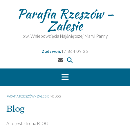
Skip
Parafia Rzeszów –
to
content
Zalesie
p.w. Wniebowzięcia Najświętszej Maryi Panny
Zadzwoń:
17 864 09 25
PARAFIA RZESZÓW - ZALESIE
>
BLOG
Blog
A to jest strona BLOG