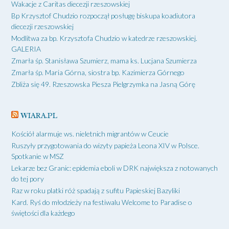
Wakacje z Caritas diecezji rzeszowskiej
Bp Krzysztof Chudzio rozpoczął posługę biskupa koadiutora
diecezji rzeszowskiej
Modlitwa za bp. Krzysztofa Chudzio w katedrze rzeszowskiej.
GALERIA
Zmarła śp. Stanisława Szumierz, mama ks. Lucjana Szumierza
Zmarła śp. Maria Górna, siostra bp. Kazimierza Górnego
Zbliża się 49. Rzeszowska Piesza Pielgrzymka na Jasną Górę
WIARA.PL
Kościół alarmuje ws. nieletnich migrantów w Ceucie
Ruszyły przygotowania do wizyty papieża Leona XIV w Polsce.
Spotkanie w MSZ
Lekarze bez Granic: epidemia eboli w DRK największa z notowanych
do tej pory
Raz w roku platki róż spadają z sufitu Papieskiej Bazyliki
Kard. Ryś do młodzieży na festiwalu Welcome to Paradise o
świętości dla każdego