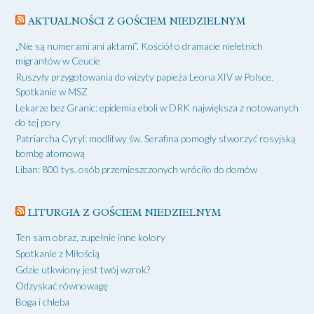
AKTUALNOŚCI Z GOŚCIEM NIEDZIELNYM
„Nie są numerami ani aktami”. Kościół o dramacie nieletnich
migrantów w Ceucie
Ruszyły przygotowania do wizyty papieża Leona XIV w Polsce.
Spotkanie w MSZ
Lekarze bez Granic: epidemia eboli w DRK największa z notowanych
do tej pory
Patriarcha Cyryl: modlitwy św. Serafina pomogły stworzyć rosyjską
bombę atomową
Liban: 800 tys. osób przemieszczonych wróciło do domów
LITURGIA Z GOŚCIEM NIEDZIELNYM
Ten sam obraz, zupełnie inne kolory
Spotkanie z Miłością
Gdzie utkwiony jest twój wzrok?
Odzyskać równowagę
Boga i chleba