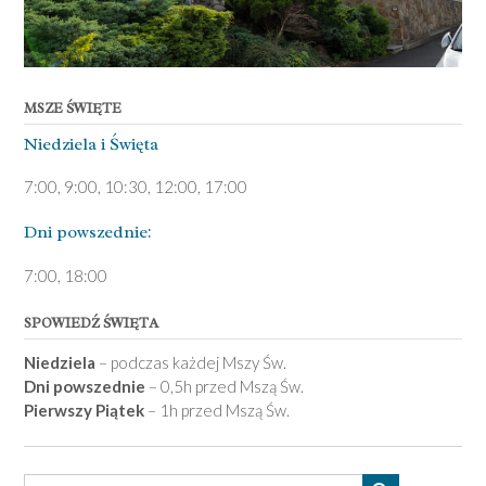
MSZE ŚWIĘTE
Niedziela ­i Święta
7:00, 9:00, 10:30, 12:00, 17:00
Dni pows­zednie:
7­:00, 18:00­
SPOWIEDŹ ŚWIĘTA
Niedziela
– podczas każdej Mszy Św.
Dni powszednie
– 0,5h przed Mszą Św.
Pierwszy Piątek
– 1h przed Mszą Św.