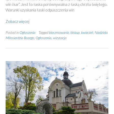
win i kar”. Jest to łaska porównywalna z łaską chrztu świętego.
Warunki uzyskania łaski odpuszczenia win
Zobacz więcej
Posted in
Ogłoszenia
Tagged
bierzmowanie
,
biskup
,
kwiecień
,
Niedziela
Miłosierdzia Bozego
,
Ogłoszenia
,
wizytacja