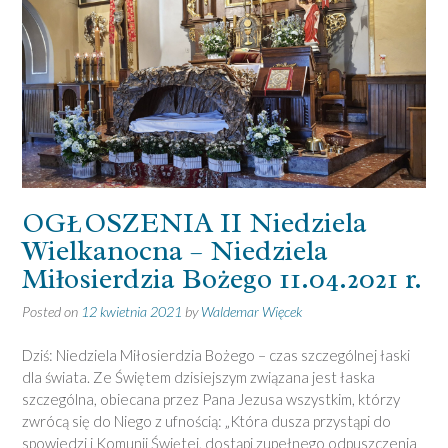
OGŁOSZENIA II Niedziela
Wielkanocna – Niedziela
Miłosierdzia Bożego 11.04.2021 r.
Posted on
12 kwietnia 2021
by
Waldemar Więcek
Dziś: Niedziela Miłosierdzia Bożego – czas szczególnej łaski
dla świata. Ze Świętem dzisiejszym związana jest łaska
szczególna, obiecana przez Pana Jezusa wszystkim, którzy
zwrócą się do Niego z ufnością: „Która dusza przystąpi do
spowiedzi i Komunii Świętej, dostąpi zupełnego odpuszczenia