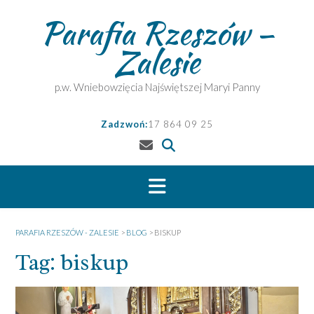
Skip
Parafia Rzeszów –
to
content
Zalesie
p.w. Wniebowzięcia Najświętszej Maryi Panny
Zadzwoń:
17 864 09 25
PARAFIA RZESZÓW - ZALESIE
>
BLOG
>
BISKUP
Tag:
biskup