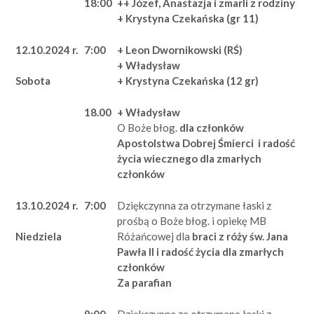
18:00
++ Józef, Anastazja i zmarli z rodziny
+ Krystyna Czekańska (gr 11)
12.10.2024 r.
7:00
+ Leon Dwornikowski (RŚ)
+ Władysław
+ Krystyna Czekańska
(12 gr)
Sobota
18.00
+ Władysław
O Boże błog.
dla członków
Apostolstwa Dobrej Śmierci
i radość
życia wiecznego dla zmarłych
członków
13.10.2024 r.
7:00
Dziękczynna za otrzymane łaski z
prośbą o Boże błog. i opiekę MB
Różańcowej dla
braci z róży św. Jana
Niedziela
Pawła II
i radość życia dla zmarłych
członków
Za parafian
9:00
Dziękczynna za otrzymane łaski z