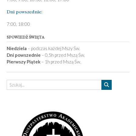
Dni pows­zednie:
7­:00, 18:00­
SPOWIEDŹ ŚWIĘTA
Niedziela
– podczas każdej Mszy Św.
Dni powszednie
– 0,5h przed Mszą Św.
Pierwszy Piątek
– 1h przed Mszą Św.