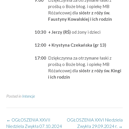
prośbą o Boże błog. i opiekę MB
Różańcowej dla
sióstr z róży św.
Faustyny Kowalskiej i ich rodzin
10:30
+ Jerzy (RŚ)
od żony i dzieci
12:00
+ Krystyna Czekańska (gr 13)
17:00
Dziękczynna za otrzymane łaski z
prośbą o Boże błog. i opiekę MB
Różańcowej dla
sióstr z róży św. Kingi
i ich rodzin
Posted in
Intencje
Post
←
OGŁOSZENIA XXVII
OGŁOSZENIA XXVI Niedziela
navigation
Niedziela Zwykła 07.10.2024
Zwykła 29.09.2024 r.
→