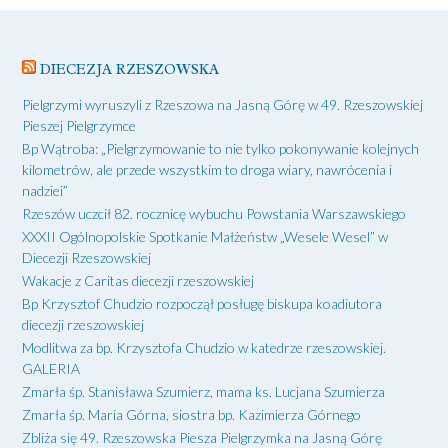
DIECEZJA RZESZOWSKA
Pielgrzymi wyruszyli z Rzeszowa na Jasną Górę w 49. Rzeszowskiej
Pieszej Pielgrzymce
Bp Wątroba: „Pielgrzymowanie to nie tylko pokonywanie kolejnych
kilometrów, ale przede wszystkim to droga wiary, nawrócenia i
nadziei”
Rzeszów uczcił 82. rocznicę wybuchu Powstania Warszawskiego
XXXII Ogólnopolskie Spotkanie Małżeństw „Wesele Wesel” w
Diecezji Rzeszowskiej
Wakacje z Caritas diecezji rzeszowskiej
Bp Krzysztof Chudzio rozpoczął posługę biskupa koadiutora
diecezji rzeszowskiej
Modlitwa za bp. Krzysztofa Chudzio w katedrze rzeszowskiej.
GALERIA
Zmarła śp. Stanisława Szumierz, mama ks. Lucjana Szumierza
Zmarła śp. Maria Górna, siostra bp. Kazimierza Górnego
Zbliża się 49. Rzeszowska Piesza Pielgrzymka na Jasną Górę