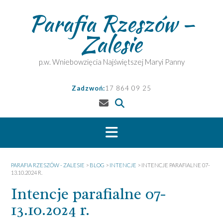
Skip
Parafia Rzeszów –
to
content
Zalesie
p.w. Wniebowzięcia Najświętszej Maryi Panny
Zadzwoń:
17 864 09 25
PARAFIA RZESZÓW - ZALESIE
>
BLOG
>
INTENCJE
>
INTENCJE PARAFIALNE 07-
13.10.2024 R.
Intencje parafialne 07-
13.10.2024 r.