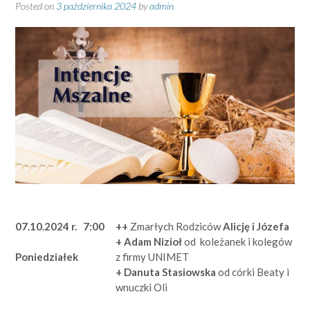
Posted on
3 października 2024
by
admin
07.10.2024 r.
7:00
++
Zmarłych Rodziców
Alicję i Józefa
+ Adam Nizioł
od
koleżanek i kolegów
z firmy UNIMET
Poniedziałek
+ Danuta Stasiowska
od córki Beaty i
wnuczki Oli