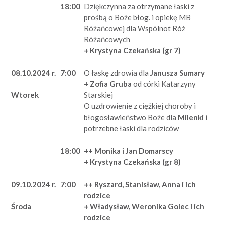
18:00
Dziękczynna za otrzymane łaski z
prośbą o Boże błog. i opiekę MB
Różańcowej dla Wspólnot Róż
Różańcowych
+ Krystyna Czekańska (gr 7)
08.10.2024 r.
7:00
O łaskę zdrowia dla
Janusza Sumary
+ Zofia Gruba
od córki Katarzyny
Starskiej
Wtorek
O uzdrowienie z ciężkiej choroby i
błogosławieństwo Boże dla
Milenki
i
potrzebne łaski dla rodziców
18:00
++ Monika i Jan Domarscy
+ Krystyna Czekańska (gr 8)
09.10.2024 r.
7:00
++ Ryszard, Stanisław, Anna i ich
rodzice
+ Władysław, Weronika Golec i ich
Środa
rodzice