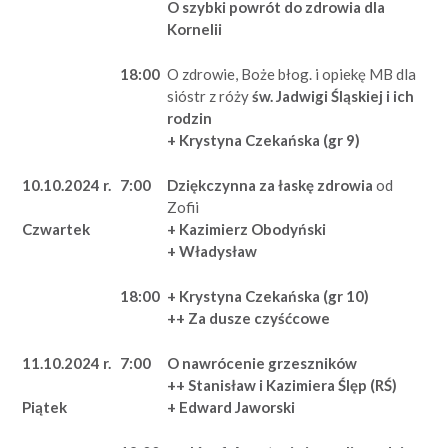
O szybki powrót do zdrowia dla
Kornelii
18:00
O zdrowie, Boże błog. i opiekę MB dla
sióstr z róży
św. Jadwigi Śląskiej i ich
rodzin
+ Krystyna Czekańska (gr 9)
10.10.2024 r.
7:00
Dziękczynna za łaskę zdrowia
od
Zofii
+ Kazimierz Obodyński
Czwartek
+ Władysław
18:00
+ Krystyna Czekańska (gr 10)
++ Za dusze czyśćcowe
11.10.2024 r.
7:00
O nawrócenie grzeszników
++ Stanisław i Kazimiera Ślęp (RŚ)
+ Edward Jaworski
Piątek