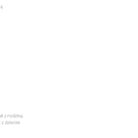
ną
yk z rodziną
 z dziećmi