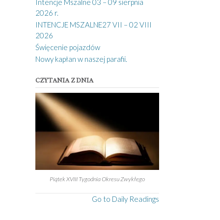
Intencje Mszalne 03 – 09 sierpnia
2026 r.
INTENCJE MSZALNE27 VII – 02 VIII
2026
Święcenie pojazdów
Nowy kapłan w naszej parafii.
CZYTANIA Z DNIA
Piątek XVIII Tygodnia Okresu Zwykłego
Go to Daily Readings