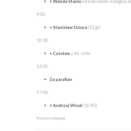
+ Wanda Stanio
od koleżanek i kolegów z
9:00
+ Stanisław Dziura
(15 gr)
10:30
+ Czesław
z int. córki
12:00
Za parafian
17:00
+ Andrzej Wnuk
(10 RŚ)
Posted in
Intencje