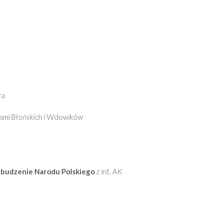
ra
nami Błońskich i Wdowików
ebudzenie Narodu Polskiego
z int. AK