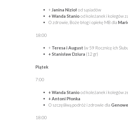
+
Janina Nizioł
od sąsiadów
+ Wanda Stanio
od koleżanek i kolegów z
O zdrowie, Boże błog i opiekę MB dla
Mario
18:00
+
Teresa i August
(w 59 Rocznicę ich Ślub
+ Stanisław Dziura
(12 gr)
Piątek
7:00
+ Wanda Stanio
od koleżanek i kolegów z
+ Antoni Płonka
O szczęśliwą podróż i zdrowie dla
Genowef
18:00