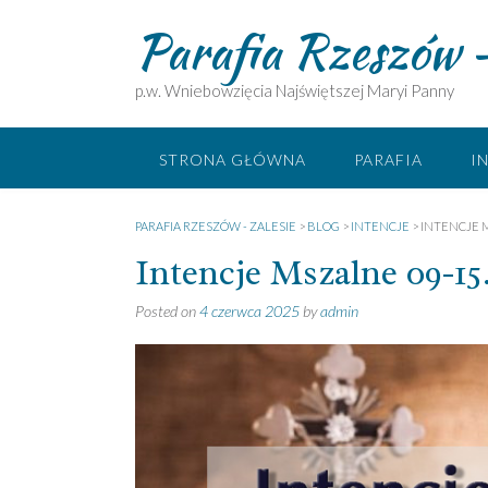
Skip
Parafia Rzeszów –
to
content
p.w. Wniebowzięcia Najświętszej Maryi Panny
STRONA GŁÓWNA
PARAFIA
I
PARAFIA RZESZÓW - ZALESIE
>
BLOG
>
INTENCJE
>
INTENCJE M
Intencje Mszalne 09-15.
Posted on
4 czerwca 2025
by
admin