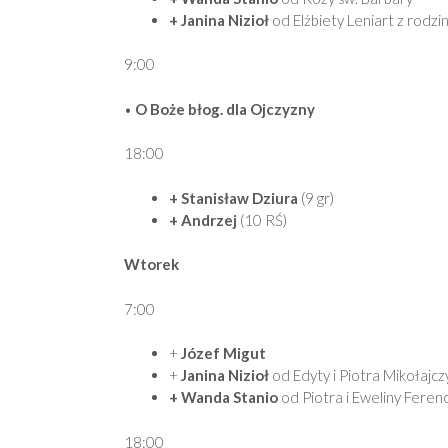
+ Janina Nizioł
od Elżbiety Leniart z rodzi
9:00
•
O Boże błog. dla Ojczyzny
18:00
+ Stanisław Dziura
(9 gr)
+ Andrzej
(10 RŚ)
Wtorek
7:00
+
Józef Migut
+
Janina Nizioł
od Edyty i Piotra Mikołajcz
+ Wanda Stanio
od Piotra i Eweliny Ferenc
18:00