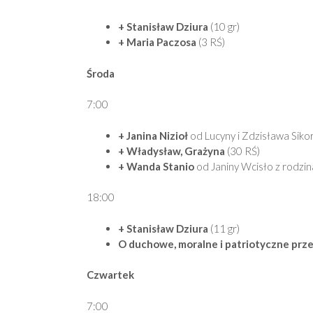
+ Stanisław Dziura
(10 gr)
+ Maria Paczosa
(3 RŚ)
Środa
7:00
+ Janina Nizioł
od Lucyny i Zdzisława Siko
+ Władysław, Grażyna
(30 RŚ)
+ Wanda Stanio
od Janiny Wcisło z rodzi
18:00
+ Stanisław Dziura
(11 gr)
O duchowe, moralne i patriotyczne prz
Czwartek
7:00