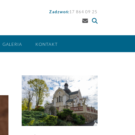
Zadzwoń:
17 864 09 25
GALERIA
KONTAKT