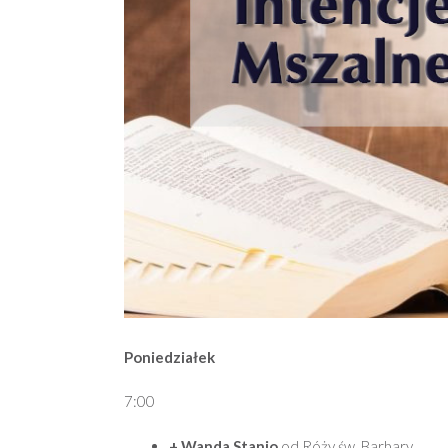
Poniedziałek
7:00
+ Wanda Stanio
od Róży św. Barbary