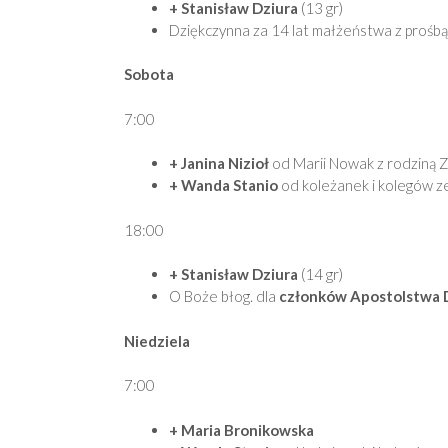
+ Stanisław Dziura
(13 gr)
Dziękczynna za 14 lat małżeństwa z prośbą
Sobota
7:00
+ Janina Nizioł
od Marii Nowak z rodziną 
+ Wanda Stanio
od koleżanek i kolegów z
18:00
+ Stanisław Dziura
(14 gr)
O Boże błog. dla
członków Apostolstwa D
Niedziela
7:00
+ Maria Bronikowska