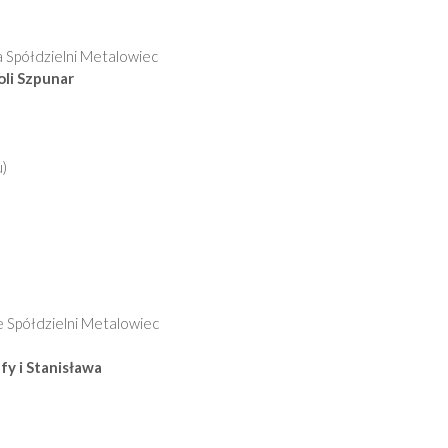
a Spółdzielni Metalowiec
li Szpunar
u)
e Spółdzielni Metalowiec
y i Stanisława