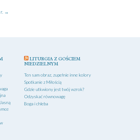
r.
→
M
LITURGIA Z GOŚCIEM
NIEDZIELNYM
zy
Ten sam obraz, zupełnie inne kolory
Spotkanie z Miłością
waga
Gdzie utkwiony jest twój wzrok?
yjna
Odzyskać równowagę
 Jasną
Boga i chleba
zymce
aw