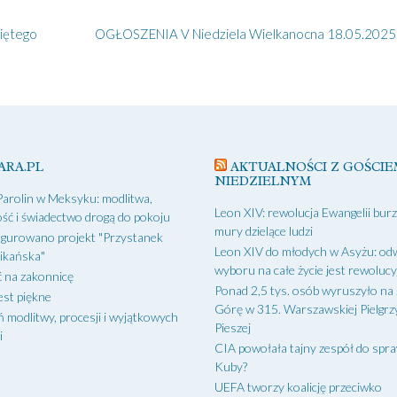
iętego
OGŁOSZENIA V Niedziela Wielkanocna 18.05.2025 
ARA.PL
AKTUALNOŚCI Z GOŚCIE
NIEDZIELNYM
Parolin w Meksyku: modlitwa,
Leon XIV: rewolucja Ewangelii bur
ść i świadectwo drogą do pokoju
mury dzielące ludzi
gurowano projekt "Przystanek
Leon XIV do młodych w Asyżu: od
ikańska"
wyboru na całe życie jest rewoluc
 na zakonnicę
Ponad 2,5 tys. osób wyruszyło na
est piękne
Górę w 315. Warszawskiej Pielgr
ń modlitwy, procesji i wyjątkowych
Pieszej
i
CIA powołała tajny zespół do spr
Kuby?
UEFA tworzy koalicję przeciwko