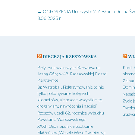
Post
←
OGŁOSZENIA Uroczystość Zesłania Ducha Św
navigation
8.06.2025 r.
DIECEZJA RZESZOWSKA
WI
Pielgrzymi wyruszyli z Rzeszowa na
Kard. 
Jasną Górę w 49. Rzeszowskiej Pieszej
obecno
Pielgrzymce
Zainau
Bp Wątroba: „Pielgrzymowanie to nie
Domin
tylko pokonywanie kolejnych
Napaść
kilometrów, ale przede wszystkim to
Życie j
droga wiary, nawrócenia i nadziei”
Tydzie
Rzeszów uczcił 82. rocznicę wybuchu
tradycj
Powstania Warszawskiego
XXXII Ogólnopolskie Spotkanie
Małżeństw „Wesele Wesel” w Diecezji