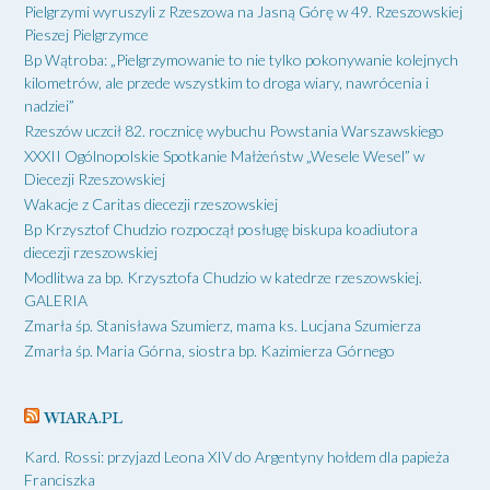
Pielgrzymi wyruszyli z Rzeszowa na Jasną Górę w 49. Rzeszowskiej
Pieszej Pielgrzymce
Bp Wątroba: „Pielgrzymowanie to nie tylko pokonywanie kolejnych
kilometrów, ale przede wszystkim to droga wiary, nawrócenia i
nadziei”
Rzeszów uczcił 82. rocznicę wybuchu Powstania Warszawskiego
XXXII Ogólnopolskie Spotkanie Małżeństw „Wesele Wesel” w
Diecezji Rzeszowskiej
Wakacje z Caritas diecezji rzeszowskiej
Bp Krzysztof Chudzio rozpoczął posługę biskupa koadiutora
diecezji rzeszowskiej
Modlitwa za bp. Krzysztofa Chudzio w katedrze rzeszowskiej.
GALERIA
Zmarła śp. Stanisława Szumierz, mama ks. Lucjana Szumierza
Zmarła śp. Maria Górna, siostra bp. Kazimierza Górnego
WIARA.PL
Kard. Rossi: przyjazd Leona XIV do Argentyny hołdem dla papieża
Franciszka