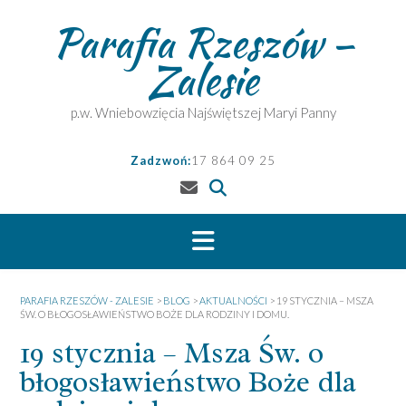
Skip
Parafia Rzeszów –
to
content
Zalesie
p.w. Wniebowzięcia Najświętszej Maryi Panny
Zadzwoń:
17 864 09 25
PARAFIA RZESZÓW - ZALESIE
>
BLOG
>
AKTUALNOŚCI
>
19 STYCZNIA – MSZA
ŚW. O BŁOGOSŁAWIEŃSTWO BOŻE DLA RODZINY I DOMU.
19 stycznia – Msza Św. o
błogosławieństwo Boże dla