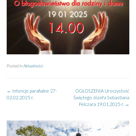
Posted in
Aktualności
Post
←
Intencje parafialne 27-
OGŁOSZENIA Uroczystość
navigation
02.02.2025 r.
Świętego Józefa Sebastiana
Pelczara 19.01.2025 r.
→