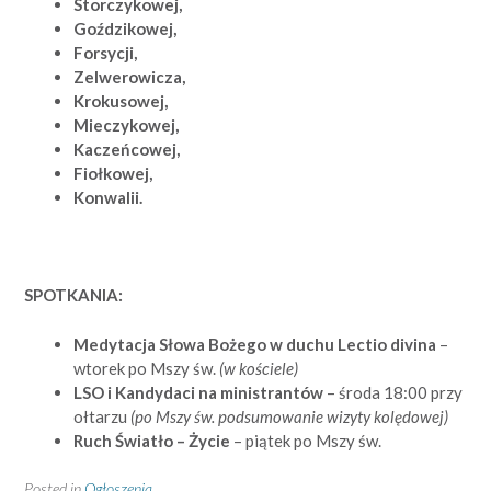
Storczykowej,
Goździkowej,
Forsycji,
Zelwerowicza,
Krokusowej,
Mieczykowej,
Kaczeńcowej,
Fiołkowej,
Konwalii.
SPOTKANIA:
Medytacja Słowa Bożego w duchu Lectio divina
–
wtorek po Mszy św.
(w kościele)
LSO i Kandydaci na ministrantów
– środa 18:00 przy
ołtarzu
(po Mszy św. podsumowanie wizyty kolędowej)
Ruch Światło – Życie
– piątek po Mszy św.
Posted in
Ogłoszenia