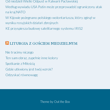
Od niedzieli Wielki Odpust w Kalwarii Pacławskiej
Według wywiadu USA Putin może przeprowadzić ograniczony atak
na kraj NATO
W Kijowie pożegnano polskiego wolontariusza, który zginął w
wyniku rosyjskich działań zbrojnych
KE przyspiesza budowę satelitarnego systemu IRIS2
LITURGIA Z GOŚCIEM NIEDZIELNYM
Nie tracimy niczego
Ten sam obraz, zupełnie inne kolory
Spotkanie z Miłością
Gdzie utkwiony jest twój wzrok?
Odzyskać równowagę
Theme by
Out the Box