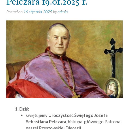
Pelczara 19.01.2025 r.
Posted on
16 stycznia 2025
by
admin
Dziś:
świętujemy
Uroczystość Świętego Józefa
Sebastiana Pelczara
, biskupa, głównego Patrona
naszej Rzeszowskiej Diecezji,