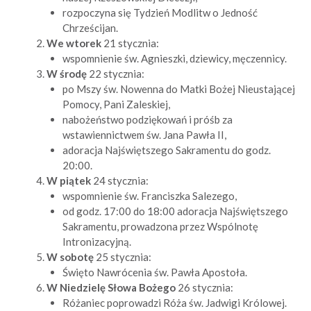
rozpoczyna się Tydzień Modlitw o Jedność
Chrześcijan.
We wtorek
21 stycznia:
wspomnienie św. Agnieszki, dziewicy, męczennicy.
W środę
22 stycznia:
po Mszy św. Nowenna do Matki Bożej Nieustającej
Pomocy, Pani Zaleskiej,
nabożeństwo podziękowań i próśb za
wstawiennictwem św. Jana Pawła II,
adoracja Najświętszego Sakramentu do godz.
20:00.
W piątek
24 stycznia:
wspomnienie św. Franciszka Salezego,
od godz. 17:00 do 18:00 adoracja Najświętszego
Sakramentu, prowadzona przez Wspólnotę
Intronizacyjną.
W sobotę
25 stycznia:
Święto Nawrócenia św. Pawła Apostoła.
W Niedzielę
Słowa Bożego
26 stycznia:
Różaniec poprowadzi Róża św. Jadwigi Królowej.