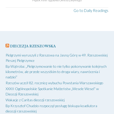
Piątek XVIII Tygodnia Okresu Zwykłego
Go to Daily Readings
DIECEZJA RZESZOWSKA
Pielgrzymi wyruszyli z Rzeszowa na Jasną Górę w 49. Rzeszowskiej
Pieszej Pielgrzymce
Bp Wątroba: „Pielgrzymowanie to nie tylko pokonywanie kolejnych
kilometrów, ale przede wszystkim to droga wiary, nawrócenia i
nadziei”
Rzeszów uczcił 82. rocznicę wybuchu Powstania Warszawskiego
XXXII Ogólnopolskie Spotkanie Małżeństw „Wesele Wesel” w
Diecezji Rzeszowskiej
Wakacje z Caritas diecezji rzeszowskiej
Bp Krzysztof Chudzio rozpoczął posługę biskupa koadiutora
diecezji rzeszowskiej