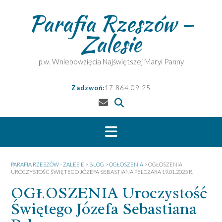
Skip
Parafia Rzeszów –
to
content
Zalesie
p.w. Wniebowzięcia Najświętszej Maryi Panny
Zadzwoń:
17 864 09 25
PARAFIA RZESZÓW - ZALESIE
>
BLOG
>
OGŁOSZENIA
>
OGŁOSZENIA
UROCZYSTOŚĆ ŚWIĘTEGO JÓZEFA SEBASTIANA PELCZARA 19.01.2025 R.
OGŁOSZENIA Uroczystość
Świętego Józefa Sebastiana