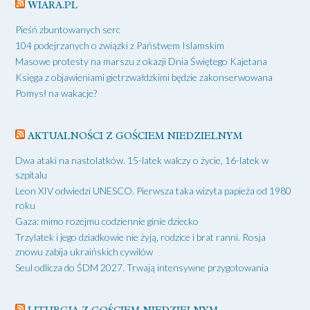
WIARA.PL
Pieśń zbuntowanych serc
104 podejrzanych o związki z Państwem Islamskim
Masowe protesty na marszu z okazji Dnia Świętego Kajetana
Księga z objawieniami gietrzwałdzkimi będzie zakonserwowana
Pomysł na wakacje?
AKTUALNOŚCI Z GOŚCIEM NIEDZIELNYM
Dwa ataki na nastolatków. 15-latek walczy o życie, 16-latek w
szpitalu
Leon XIV odwiedzi UNESCO. Pierwsza taka wizyta papieża od 1980
roku
Gaza: mimo rozejmu codziennie ginie dziecko
Trzylatek i jego dziadkowie nie żyją, rodzice i brat ranni. Rosja
znowu zabija ukraińskich cywilów
Seul odlicza do ŚDM 2027. Trwają intensywne przygotowania