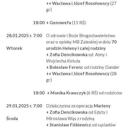
++ Wacława i Józef Rosołowscy
(27
gr)
18:00
+ Genowefa
(15 RŚ)
28.01.2025 r.
7:00
O zdrowie i Boże Błogosławieństwo
oraz o opiekę MB Zaleskiej w dniu
70
urodzin Heleny i całej rodziny
Wtorek
+ Zofia Dencikowska
od Anny i
Wojciecha Kotula
+ Bolesław Ferenc
od rodziny Dander
++ Wacława i Józef Rosołowscy
(28
gr)
18:00
+ Monika Krawczyk
(6 RŚ) od rodziców
29.01.2025 r.
7:00
Dziękczynna za operację
Marleny
+ Zofia Dencikowska
od Edyty i
Mirosława Wąs z rodziną
Środa
+ Stanisław Fiśkiewicz
od sąsiadów