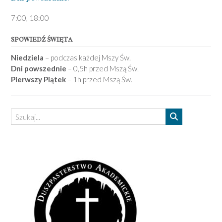
7­:00, 18:00­
SPOWIEDŹ ŚWIĘTA
Niedziela
– podczas każdej Mszy Św.
Dni powszednie
– 0,5h przed Mszą Św.
Pierwszy Piątek
– 1h przed Mszą Św.