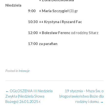
Niedziela
9:00
+ Maria Szczygieł
(3) gr
10:30
++ Krystyna i Ryszard Fac
12:00
+ Bolesław Ferenc
od rodziny Sitarz
17:00
za parafian
Posted in
Intencje
Post
←
OGŁOSZENIA III Niedziela
19 stycznia – Msza Św. o
navigation
Zwykła (Niedziela Słowa
błogosławieństwo Boże dla
Bożego) 26.01.2025 r.
rodziny i domu.
→