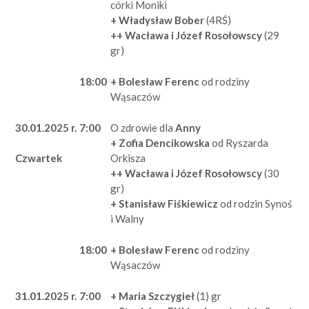
córki Moniki
+ Władysław Bober
(4RŚ)
++ Wacława i Józef Rosołowscy
(29
gr)
18:00
+ Bolesław Ferenc
od rodziny
Wąsaczów
30.01.2025 r.
7:00
O zdrowie dla
Anny
+ Zofia Dencikowska
od Ryszarda
Orkisza
Czwartek
++ Wacława i Józef Rosołowscy
(30
gr)
+ Stanisław Fiśkiewicz
od rodzin Synoś
i Walny
18:00
+ Bolesław Ferenc
od rodziny
Wąsaczów
31.01.2025 r.
7:00
+ Maria Szczygieł
(1) gr