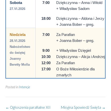
Sobota
7:00
Dziękczynna – Anna i Witold
+ Władysław Sadom
27.VI.2026
18:00
Dziękczynna – Aldona i Jerzy
+ Joanna Bober – greg.
Niedziela
7:00
Za Parafian
+ Joanna Bober – greg.
28.VI.2026
Nabożeństwo
9:00
+ Władysław Dzięgiel
do świętej
10:30
Dziękczynna – Alicja i Andrzej
Joanny
12:00
Za Parafian
Beretty Molla
17:00
O Boże Miłosierdzie dla
zmarłych
Posted in
Intencje
Post
←
Ogłoszenia parafialne XII
Misyjna Spowiedź Święta
→