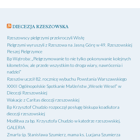
DIECEZJA RZESZOWSKA
Rzeszowscy pielgrzymi przekroczyli Wisłę
Pielgrzymi wyruszyli z Rzeszowa na Jasną Górę w 49. Rzeszowskiej
Pieszej Pielgrzymce
Bp Wątroba: „Pielgrzymowanie to nie tylko pokonywanie kolejnych
kilometrów, ale przede wszystkim to droga wiary, nawrócenia i
nadziei”
Rzeszów uczcił 82. rocznicę wybuchu Powstania Warszawskiego
XXXII Ogólnopolskie Spotkanie Małżeństw „Wesele Wesel” w
Diecezji Rzeszowskiej
Wakacje z Caritas diecezji rzeszowskiej
Bp Krzysztof Chudzio rozpoczął posługę biskupa koadiutora
diecezji rzeszowskiej
Modlitwa za bp. Krzysztofa Chudzio w katedrze rzeszowskiej.
GALERIA
Zmarła śp. Stanisława Szumierz, mama ks. Lucjana Szumierza