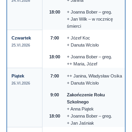
+ Janina
24.VI.2026
18:00
+ Joanna Bober – greg.
+ Jan Wilk – w rocznicę
śmierci
Czwartek
7:00
+ Józef Koc
+ Danuta Wcisło
25.VI.2026
18:00
+ Joanna Bober – greg.
++ Maria, Józef
Piątek
7:00
++ Janina, Władysław Osika
+ Danuta Wcisło
26.VI.2026
9:00
Zakończenie Roku
Szkolnego
+ Anna Piątek
18:00
+ Joanna Bober – greg.
+ Jan Jaśniak