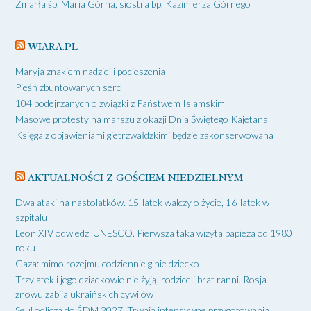
Zmarła śp. Maria Górna, siostra bp. Kazimierza Górnego
WIARA.PL
Maryja znakiem nadziei i pocieszenia
Pieśń zbuntowanych serc
104 podejrzanych o związki z Państwem Islamskim
Masowe protesty na marszu z okazji Dnia Świętego Kajetana
Księga z objawieniami gietrzwałdzkimi będzie zakonserwowana
AKTUALNOŚCI Z GOŚCIEM NIEDZIELNYM
Dwa ataki na nastolatków. 15-latek walczy o życie, 16-latek w
szpitalu
Leon XIV odwiedzi UNESCO. Pierwsza taka wizyta papieża od 1980
roku
Gaza: mimo rozejmu codziennie ginie dziecko
Trzylatek i jego dziadkowie nie żyją, rodzice i brat ranni. Rosja
znowu zabija ukraińskich cywilów
Seul odlicza do ŚDM 2027. Trwają intensywne przygotowania