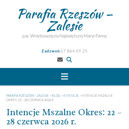
Skip
Parafia Rzeszów –
to
content
Zalesie
p.w. Wniebowzięcia Najświętszej Maryi Panny
Zadzwoń:
17 864 09 25
PARAFIA RZESZÓW - ZALESIE
>
BLOG
>
INTENCJE
>
INTENCJE MSZALNE
OKRES: 22 – 28 CZERWCA 2026 R.
Intencje Mszalne Okres: 22 –
28 czerwca 2026 r.