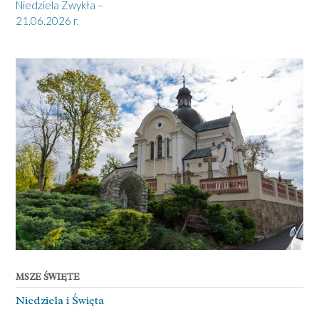
navigation
Niedziela Zwykła –
21.06.2026 r.
MSZE ŚWIĘTE
Niedziela ­i Święta