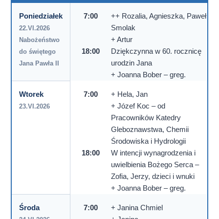
Poniedziałek
7:00
++ Rozalia, Agnieszka, Paweł
Smolak
22.VI.2026
+ Artur
Nabożeństwo
18:00
Dziękczynna w 60. rocznicę
do świętego
urodzin Jana
Jana Pawła II
+ Joanna Bober – greg.
Wtorek
7:00
+ Hela, Jan
+ Józef Koc – od
23.VI.2026
Pracowników Katedry
Gleboznawstwa, Chemii
Środowiska i Hydrologii
18:00
W intencji wynagrodzenia i
uwielbienia Bożego Serca –
Zofia, Jerzy, dzieci i wnuki
+ Joanna Bober – greg.
Środa
7:00
+ Janina Chmiel