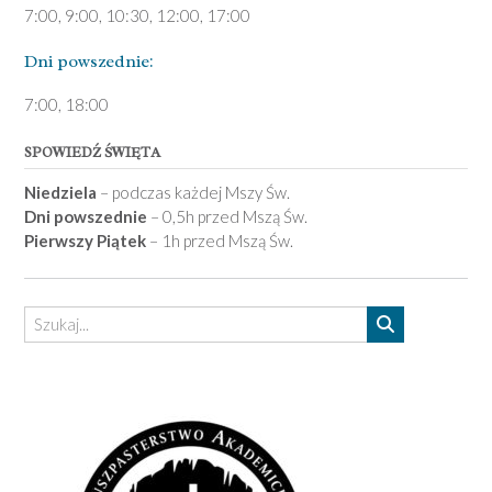
7:00, 9:00, 10:30, 12:00, 17:00
Dni pows­zednie:
7­:00, 18:00­
SPOWIEDŹ ŚWIĘTA
Niedziela
– podczas każdej Mszy Św.
Dni powszednie
– 0,5h przed Mszą Św.
Pierwszy Piątek
– 1h przed Mszą Św.