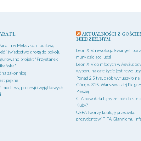
ARA.PL
AKTUALNOŚCI Z GOŚCIE
NIEDZIELNYM
Parolin w Meksyku: modlitwa,
Leon XIV: rewolucja Ewangelii bur
ść i świadectwo drogą do pokoju
mury dzielące ludzi
gurowano projekt "Przystanek
Leon XIV do młodych w Asyżu: od
ikańska"
wyboru na całe życie jest rewoluc
 na zakonnicę
Ponad 2,5 tys. osób wyruszyło na
est piękne
Górę w 315. Warszawskiej Pielgr
ń modlitwy, procesji i wyjątkowych
Pieszej
i
CIA powołała tajny zespół do spr
Kuby?
UEFA tworzy koalicję przeciwko
prezydentowi FIFA Gianniemu Inf