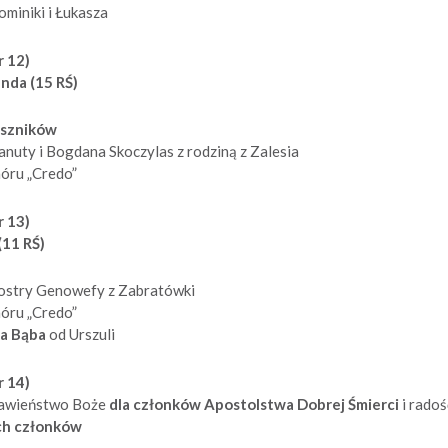
miniki i Łukasza
r 12)
nda (15 RŚ)
eszników
anuty i Bogdana Skoczylas z rodziną z Zalesia
hóru „Credo”
r 13)
(11 RŚ)
iostry Genowefy z Zabratówki
hóru „Credo”
ka Bąba
od Urszuli
r 14)
ławieństwo Boże
dla członków Apostolstwa Dobrej Śmierci
i radoś
ych członków