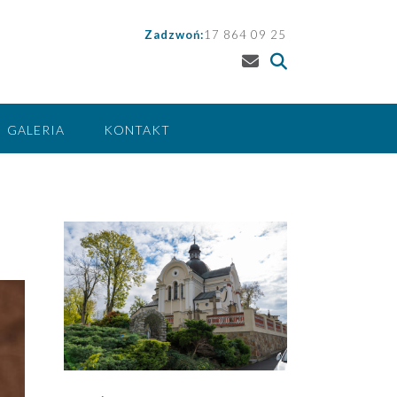
Zadzwoń:
17 864 09 25
GALERIA
KONTAKT