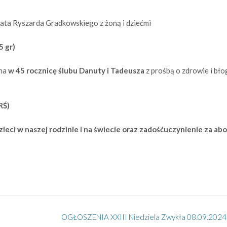
rata Ryszarda Gradkowskiego z żoną i dziećmi
5 gr)
lna
w 45 rocznicę ślubu Danuty i Tadeusza
z prośbą o zdrowie i bło
RŚ)
ieci w naszej rodzinie i na świecie oraz zadośćuczynienie za abo
OGŁOSZENIA XXIII Niedziela Zwykła 08.09.2024 