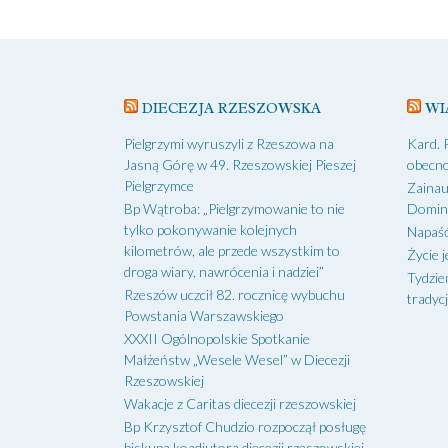
navigation
DIECEZJA RZESZOWSKA
WI
Pielgrzymi wyruszyli z Rzeszowa na
Kard. 
Jasną Górę w 49. Rzeszowskiej Pieszej
obecno
Pielgrzymce
Zainau
Bp Wątroba: „Pielgrzymowanie to nie
Domin
tylko pokonywanie kolejnych
Napaść
kilometrów, ale przede wszystkim to
Życie j
droga wiary, nawrócenia i nadziei”
Tydzie
Rzeszów uczcił 82. rocznicę wybuchu
tradycj
Powstania Warszawskiego
XXXII Ogólnopolskie Spotkanie
Małżeństw „Wesele Wesel” w Diecezji
Rzeszowskiej
Wakacje z Caritas diecezji rzeszowskiej
Bp Krzysztof Chudzio rozpoczął posługę
biskupa koadiutora diecezji rzeszowskiej