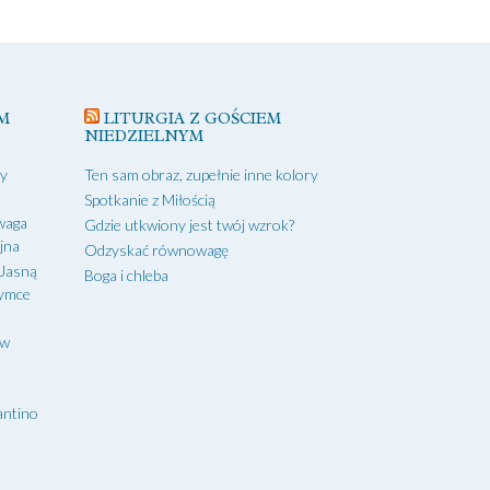
M
LITURGIA Z GOŚCIEM
NIEDZIELNYM
zy
Ten sam obraz, zupełnie inne kolory
Spotkanie z Miłością
waga
Gdzie utkwiony jest twój wzrok?
yjna
Odzyskać równowagę
 Jasną
Boga i chleba
zymce
aw
antino