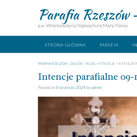
Skip
Parafia Rzeszów –
to
content
p.w. Wniebowzięcia Najświętszej Maryi Panny
STRONA GŁÓWNA
PARAFIA
I
PARAFIA RZESZÓW - ZALESIE
>
BLOG
>
INTENCJE
>
INTENCJE PA
Intencje parafialne 09-1
Posted on
8 września 2024
by
admin