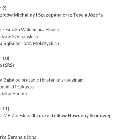
 9)
ziców Michaliny i Szczepana oraz Teścia Józefa
hrześniaka Waldemara Hawro
odziny Szymańskich
ka Bąba
od rodz. Mokrzyckich
r 10)
o (6RŚ)
ka Bąba
od bratanic i bratanka z rodzinami
miniki i Łukasza
odziny Hadała
r 11)
kę MB Zaleskiej
dla uczestników Nowenny Środowej
urka Barana z żoną