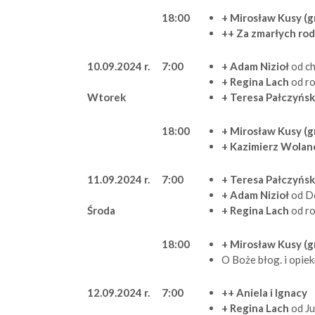
18:00
+ Mirosław Kusy (gr
++ Za zmarłych rod
10.09.2024 r.
7:00
+ Adam Nizioł
od c
+ Regina Lach
od r
+ Teresa Pałczyńs
Wtorek
18:00
+ Mirosław Kusy (g
+ Kazimierz Wolan
11.09.2024 r.
7:00
+ Teresa Pałczyńs
+ Adam Nizioł
od Do
+ Regina Lach
od r
Środa
18:00
+ Mirosław Kusy (g
O Boże błog. i opie
12.09.2024 r.
7:00
++ Aniela i Ignacy
+ Regina Lach
od J