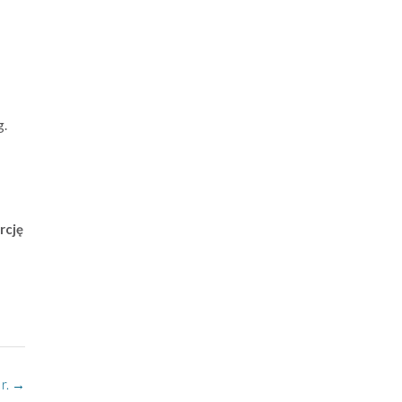
g.
rcję
r.
→