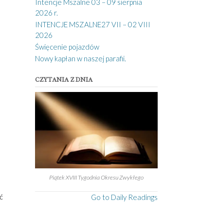
Intencje Mszalne 03 – 09 sierpnia
2026 r.
INTENCJE MSZALNE27 VII – 02 VIII
2026
Święcenie pojazdów
Nowy kapłan w naszej parafii.
CZYTANIA Z DNIA
Piątek XVIII Tygodnia Okresu Zwykłego
ć
Go to Daily Readings