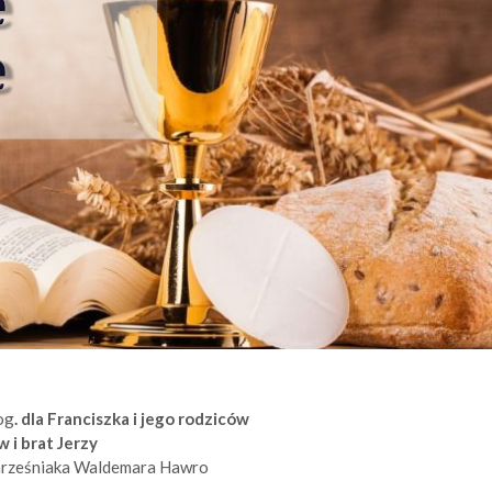
og
. dla Franciszka i jego rodziców
 i brat Jerzy
hrześniaka Waldemara Hawro