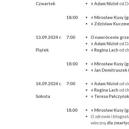
+ Adam Nizioł
od Do
Czwartek
18:00
+ Mirosław Kusy (g
+ Zdzisław Kuczme
13.09.2024 r.
7:00
O nawrócenie grz
+ Adam Nizioł
od D
+ Regina Lach
od c
Piątek
18:00
+ Mirosław Kusy (g
+ Jan Demitraszek 
14.09.2024 r.
7:00
+ Adam Nizioł
od s
+ Regina Lach
od c
+ Teresa Pałczyńs
Sobota
18.00
+ Mirosław Kusy (g
O zdrowie i błogos
wieczną
dla zmarł