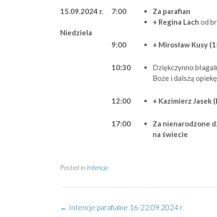
15.09.2024 r.
7:00
Za parafian
+ Regina Lach
od b
Niedziela
9:00
+ Mirosław Kusy (1
10:30
Dziękczynno błaga
Boże i dalszą opiekę
12:00
+ Kazimierz Jasek (
17:00
Za nienarodzone dz
na świecie
Posted in
Intencje
Post
←
Intencje parafialne 16-22.09.2024 r.