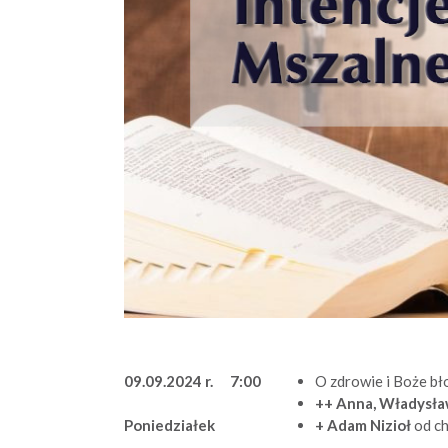
09.09.2024 r.
7:00
O zdrowie i Boże bł
++ Anna, Władysław
+ Adam Nizioł
od c
Poniedziałek