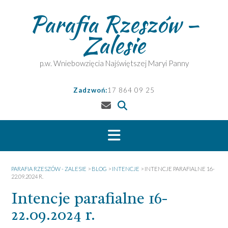
Skip
Parafia Rzeszów –
to
content
Zalesie
p.w. Wniebowzięcia Najświętszej Maryi Panny
Zadzwoń:
17 864 09 25
PARAFIA RZESZÓW - ZALESIE
>
BLOG
>
INTENCJE
>
INTENCJE PARAFIALNE 16-
22.09.2024 R.
Intencje parafialne 16-
22.09.2024 r.