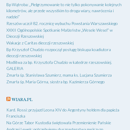
Bp Wątroba: „Pielgrzymowanie to nie tylko pokonywanie kolejnych
kilometrów, ale przede wszystkim to droga wiary, nawrócenia i
nadziei”
Rzeszów uczcił 82. rocznicę wybuchu Powstania Warszawskiego
XXXII Ogólnopolskie Spotkanie Małżeństw „Wesele Wesel” w
Diecezji Rzeszowskiej
Wakacje z Caritas diecezji rzeszowskiej
Bp Krzysztof Chudzio rozpoczął posługę biskupa koadiutora
diecezji rzeszowskiej
Modlitwa za bp. Krzysztofa Chudzio w katedrze rzeszowskiej.
GALERIA
Zmarła śp. Stanisława Szumierz, mama ks. Lucjana Szumierza
Zmarła śp. Maria Górna, siostra bp. Kazimierza Górnego
WIARA.PL
Kard. Rossi: przyjazd Leona XIV do Argentyny hołdem dla papieża
Franciszka
Na Górze Tabor Kustodia świętowała Przemienienie Pańskie
Andrzej Lewek: potrzebujemy duszpasterstwa mężczyzn