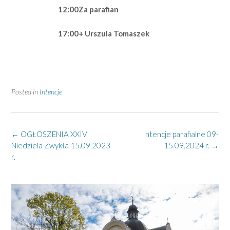
12:00
Za parafian
17:00
+ Urszula Tomaszek
Posted in
Intencje
Post
←
OGŁOSZENIA XXIV
Intencje parafialne 09-
navigation
Niedziela Zwykła 15.09.2023
15.09.2024 r.
→
r.