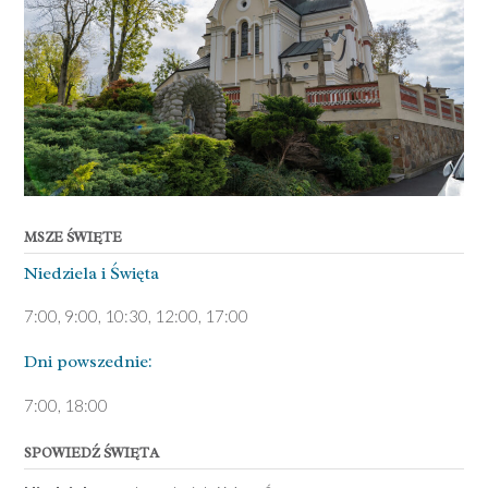
MSZE ŚWIĘTE
Niedziela ­i Święta
7:00, 9:00, 10:30, 12:00, 17:00
Dni pows­zednie:
7­:00, 18:00­
SPOWIEDŹ ŚWIĘTA