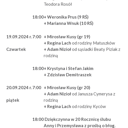
Teodora Rosół
18:00
+ Weronika Prus (9 RŚ)
+ Marianna Wnuk (10 RŚ)
19.09.2024 r.
7:00
+ Mirosław Kusy (gr 19)
+ Regina Lach
od rodziny Matuszków
+ Adam Nizioł
od sąsiadki Beaty Piziak z
Czwartek
rodziną
18:00
+ Krystyna i Stefan Jakim
+ Zdzisław Demitraszek
20.09.2024 r.
7:00
+ Mirosław Kusy (gr 20)
+ Adam Nizioł
od Janusza Cymerysa z
rodziną
piątek
+ Regina Lach
od rodziny Kyców
18:00
Dziękczynna w 20 Rocznicę ślubu
Anny i Przemysława z prośbą o błog.