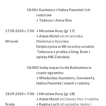
18:00
+ Kazimierz i Halina Pawełek i ich
rodziców
+ Tadeusz i Anna Kloc
17.09.2024 r.
7:00
+ Mirosław Kusy (gr 17)
+ Adam Nizioł
od chrześniaka
Waldemara Bazylaka
Wtorek
Dziękczynna w 88 rocznicę urodzin
Tadeusza z prośbą o błog. Boże i
opiekę MB Zaleskiej
18:00
O łaskę wsparcia dla Radosława w
czasie egzaminu
+ Władysław, Kazimierz, Genowefa,
Halina Pawełek i zmarli z rodziny
18.09.2024 r.
7:00
+ Mirosław Kusy (gr 18)
+ Adam Nizioł
od Danuty Stec z rodziną
+ Regina Lach
od sąsiadów Janiny i
Środa