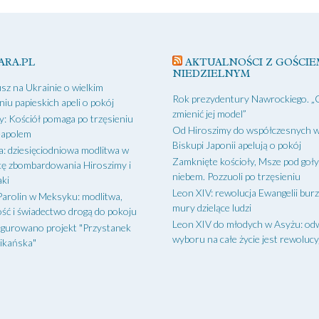
ARA.PL
AKTUALNOŚCI Z GOŚCIE
NIEDZIELNYM
sz na Ukrainie o wielkim
Rok prezydentury Nawrockiego. „
niu papieskich apeli o pokój
zmienić jej model”
: Kościół pomaga po trzęsieniu
Od Hiroszimy do współczesnych w
eapolem
Biskupi Japonii apelują o pokój
a: dziesięciodniowa modlitwa w
Zamknięte kościoły, Msze pod goł
cę zbombardowania Hiroszimy i
niebem. Pozzuoli po trzęsieniu
ki
Leon XIV: rewolucja Ewangelii bur
Parolin w Meksyku: modlitwa,
mury dzielące ludzi
ść i świadectwo drogą do pokoju
Leon XIV do młodych w Asyżu: od
gurowano projekt "Przystanek
wyboru na całe życie jest rewoluc
ikańska"