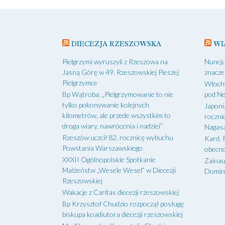
DIECEZJA RZESZOWSKA
WI
Pielgrzymi wyruszyli z Rzeszowa na
Nuncju
Jasną Górę w 49. Rzeszowskiej Pieszej
znacze
Pielgrzymce
Włochy
Bp Wątroba: „Pielgrzymowanie to nie
pod N
tylko pokonywanie kolejnych
Japoni
kilometrów, ale przede wszystkim to
roczni
droga wiary, nawrócenia i nadziei”
Nagasa
Rzeszów uczcił 82. rocznicę wybuchu
Kard. 
Powstania Warszawskiego
obecno
XXXII Ogólnopolskie Spotkanie
Zainau
Małżeństw „Wesele Wesel” w Diecezji
Domin
Rzeszowskiej
Wakacje z Caritas diecezji rzeszowskiej
Bp Krzysztof Chudzio rozpoczął posługę
biskupa koadiutora diecezji rzeszowskiej