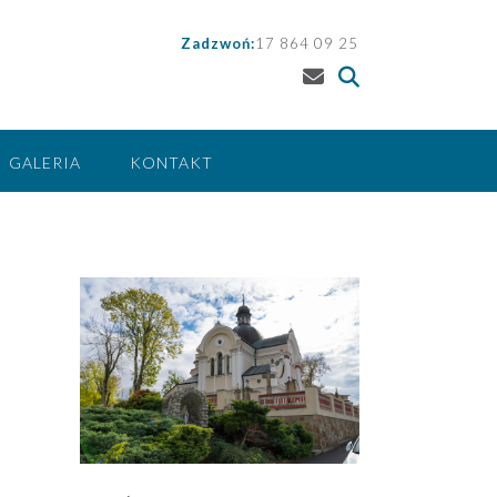
Zadzwoń:
17 864 09 25
GALERIA
KONTAKT