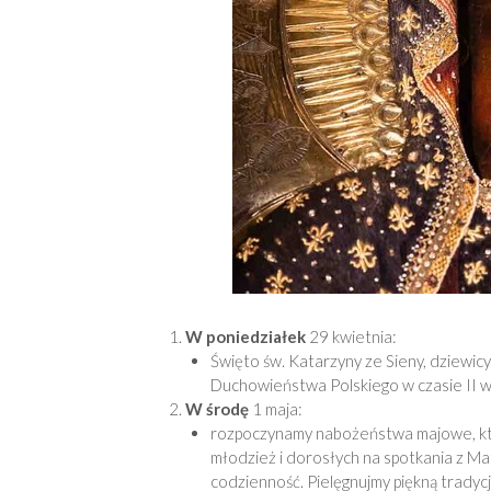
W poniedziałek
29 kwietnia:
Święto św. Katarzyny ze Sieny, dziewic
Duchowieństwa Polskiego w czasie II w
W środę
1 maja:
rozpoczynamy nabożeństwa majowe, któ
młodzież i dorosłych na spotkania z Ma
codzienność. Pielęgnujmy piękną tradycję