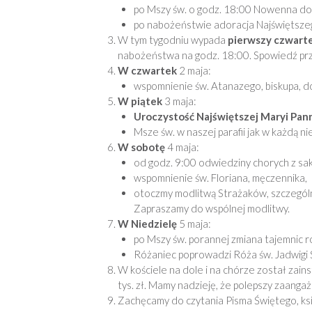
po Mszy św. o godz. 18:00 Nowenna do M
po nabożeństwie adoracja Najświętsze
W tym tygodniu wypada
pierwszy czwarte
nabożeństwa na godz. 18:00. Spowiedź prz
W czwartek
2 maja:
wspomnienie św. Atanazego, biskupa, d
W piątek
3 maja:
Uroczystość Najświętszej Maryi Pann
Msze św. w naszej parafii jak w każdą ni
W sobotę
4 maja:
od godz. 9:00 odwiedziny chorych z sak
wspomnienie św. Floriana, męczennika,
otoczmy modlitwą Strażaków, szczególni
Zapraszamy do wspólnej modlitwy.
W Niedzielę
5 maja:
po Mszy św. porannej zmiana tajemnic 
Różaniec poprowadzi Róża św. Jadwigi Ś
W kościele na dole i na chórze został zai
tys. zł. Mamy nadzieję, że polepszy zaanga
Zachęcamy do czytania Pisma Świętego, książ