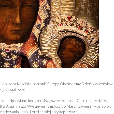
y i doktora Kościoła, patronki Europy. Obchodzimy Dzień Męczeństwa
ojny światowej.
re odprawiane będą po Mszy św. wieczornej. Zapraszamy dzieci,
tką Boga i naszą. Wyśpiewujmy miłość do Maryi i zawierzmy Jej swoją
 śpiewania Litanii Loretańskiej przy kapliczkach,