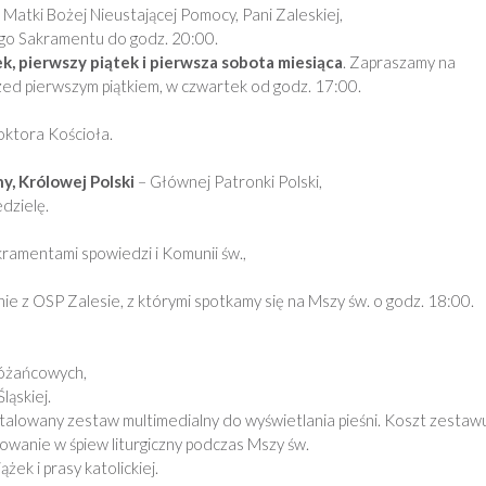
atki Bożej Nieustającej Pomocy, Pani Zaleskiej,
go Sakramentu do godz. 20:00.
k, pierwszy piątek i pierwsza sobota miesiąca
. Zapraszamy na
ed pierwszym piątkiem, w czwartek od godz. 17:00.
oktora Kościoła.
y, Królowej Polski
– Głównej Patronki Polski,
edzielę.
ramentami spowiedzi i Komunii św.,
e z OSP Zalesie, z którymi spotkamy się na Mszy św. o godz. 18:00.
różańcowych,
ląskiej.
nstalowany zestaw multimedialny do wyświetlania pieśni. Koszt zestaw
żowanie w śpiew liturgiczny podczas Mszy św.
ek i prasy katolickiej.