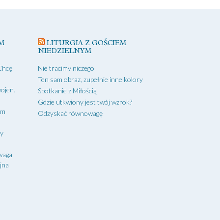
M
LITURGIA Z GOŚCIEM
NIEDZIELNYM
Chcę
Nie tracimy niczego
Ten sam obraz, zupełnie inne kolory
ojen.
Spotkanie z Miłością
Gdzie utkwiony jest twój wzrok?
ym
Odzyskać równowagę
zy
waga
yjna