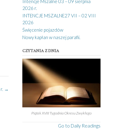
Intencje Mszalne 03 – 09 sierpnia
2026 r.
INTENCJE MSZALNE27 VII – 02 VIII
2026
Święcenie pojazdów
Nowy kapłan w naszej parafii.
CZYTANIA Z DNIA
r.
→
Piątek XVIII Tygodnia Okresu Zwykłego
Go to Daily Readings