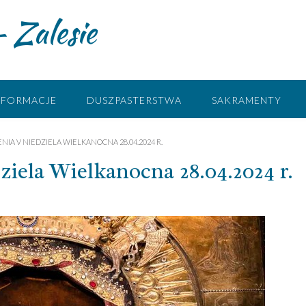
 Zalesie
NFORMACJE
DUSZPASTERSTWA
SAKRAMENTY
NIA V NIEDZIELA WIELKANOCNA 28.04.2024 R.
la Wielkanocna 28.04.2024 r.