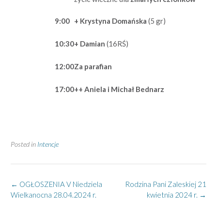
9:00
+ Krystyna Domańska
(5 gr)
10:30
+ Damian
(16RŚ)
12:00
Za parafian
17:00
++ Aniela i Michał Bednarz
Posted in
Intencje
Post
←
OGŁOSZENIA V Niedziela
Rodzina Pani Zaleskiej 21
navigation
Wielkanocna 28.04.2024 r.
kwietnia 2024 r.
→