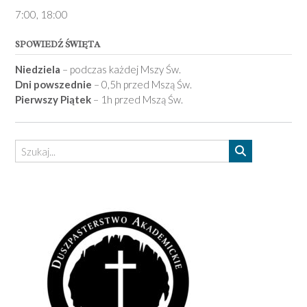
7­:00, 18:00­
SPOWIEDŹ ŚWIĘTA
Niedziela
– podczas każdej Mszy Św.
Dni powszednie
– 0,5h przed Mszą Św.
Pierwszy Piątek
– 1h przed Mszą Św.