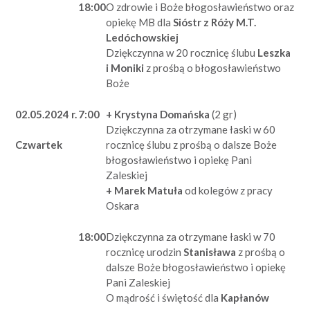
18:00
O zdrowie i Boże błogosławieństwo oraz
opiekę MB dla
Sióstr z Róży M.T.
Ledóchowskiej
Dziękczynna w 20 rocznicę ślubu
Leszka
i Moniki
z prośbą o błogosławieństwo
Boże
02.05.2024 r.
7:00
+ Krystyna Domańska
(2 gr)
Dziękczynna za otrzymane łaski w 60
rocznicę ślubu z prośbą o dalsze Boże
Czwartek
błogosławieństwo i opiekę Pani
Zaleskiej
+ Marek Matuła
od kolegów z pracy
Oskara
18:00
Dziękczynna za otrzymane łaski w 70
rocznicę urodzin
Stanisława
z prośbą o
dalsze Boże błogosławieństwo i opiekę
Pani Zaleskiej
O mądrość i świętość dla
Kapłanów