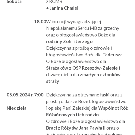
z RCMB
Sobota
+ Janina Chmiel
18:00
W intencji wynagradzającej
Niepokalanemu Sercu MB za grzechy
oraz o błogosławieństwo Boże dla
rodziny Zofii i Jerzego
Dziękczynna z prośbą o zdrowie i
błogosławieństwo Boże dla
Tadeusza
O Boże błogosławieństwo dla
Strażaków z OSP Rzeszów-Zalesie
i
chwałę nieba dla
zmarłych członków
straży
05.05.2024 r.
7:00
Dziękczynna za otrzymane łaski oraz z
prośbą o dalsze Boże błogosławieństwo
i opiekę Pani Zaleskiej dla
Wspólnot Róż
Niedziela
Różańcowych i ich rodzin
O zdrowie i Boże błogosławieństwo dla
Braci z Róży św. Jana Pawła II
oraz o
życie wieczne dla
zmarłych członków