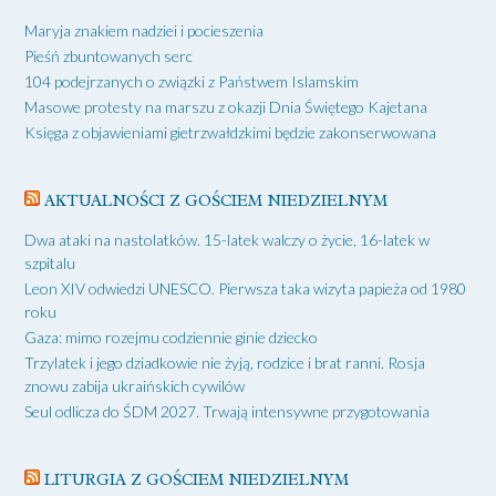
Maryja znakiem nadziei i pocieszenia
Pieśń zbuntowanych serc
104 podejrzanych o związki z Państwem Islamskim
Masowe protesty na marszu z okazji Dnia Świętego Kajetana
Księga z objawieniami gietrzwałdzkimi będzie zakonserwowana
AKTUALNOŚCI Z GOŚCIEM NIEDZIELNYM
Dwa ataki na nastolatków. 15-latek walczy o życie, 16-latek w
szpitalu
Leon XIV odwiedzi UNESCO. Pierwsza taka wizyta papieża od 1980
roku
Gaza: mimo rozejmu codziennie ginie dziecko
Trzylatek i jego dziadkowie nie żyją, rodzice i brat ranni. Rosja
znowu zabija ukraińskich cywilów
Seul odlicza do ŚDM 2027. Trwają intensywne przygotowania
LITURGIA Z GOŚCIEM NIEDZIELNYM