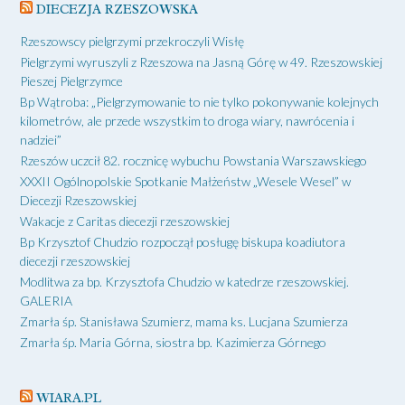
DIECEZJA RZESZOWSKA
Rzeszowscy pielgrzymi przekroczyli Wisłę
Pielgrzymi wyruszyli z Rzeszowa na Jasną Górę w 49. Rzeszowskiej
Pieszej Pielgrzymce
Bp Wątroba: „Pielgrzymowanie to nie tylko pokonywanie kolejnych
kilometrów, ale przede wszystkim to droga wiary, nawrócenia i
nadziei”
Rzeszów uczcił 82. rocznicę wybuchu Powstania Warszawskiego
XXXII Ogólnopolskie Spotkanie Małżeństw „Wesele Wesel” w
Diecezji Rzeszowskiej
Wakacje z Caritas diecezji rzeszowskiej
Bp Krzysztof Chudzio rozpoczął posługę biskupa koadiutora
diecezji rzeszowskiej
Modlitwa za bp. Krzysztofa Chudzio w katedrze rzeszowskiej.
GALERIA
Zmarła śp. Stanisława Szumierz, mama ks. Lucjana Szumierza
Zmarła śp. Maria Górna, siostra bp. Kazimierza Górnego
WIARA.PL