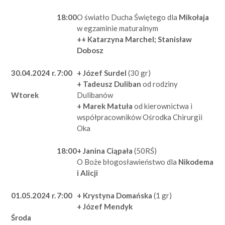
18:00
O światło Ducha Świętego dla
Mikołaja
w egzaminie maturalnym
++ Katarzyna Marchel; Stanisław
Dobosz
30.04.2024 r.
7:00
+ Józef Surdel
(30 gr)
+ Tadeusz Duliban
od rodziny
Dulibanów
Wtorek
+ Marek Matuła
od kierownictwa i
współpracowników Ośrodka Chirurgii
Oka
18:00
+ Janina Ciąpała
(50RŚ)
O Boże błogosławieństwo dla
Nikodema
i Alicji
01.05.2024 r.
7:00
+ Krystyna Domańska
(1 gr)
+ Józef Mendyk
Środa