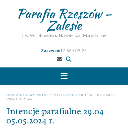
Skip
Parafia Rzeszów –
to
content
Zalesie
p.w. Wniebowzięcia Najświętszej Maryi Panny
Zadzwoń:
17 864 09 25
PARAFIA RZESZÓW - ZALESIE
>
BLOG
>
INTENCJE
>
INTENCJE PARAFIALNE
29.04-05.05.2024 R.
Intencje parafialne 29.04-
05.05.2024 r.