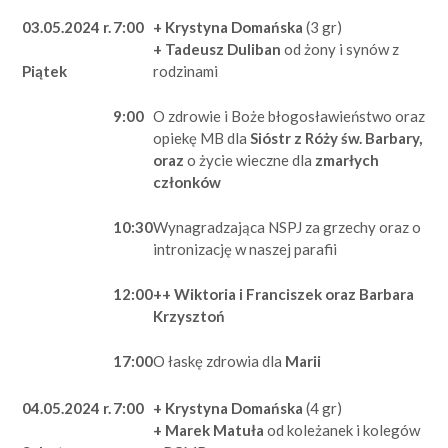
03.05.2024 r.
7:00
+ Krystyna Domańska
(3 gr)
+ Tadeusz Duliban
od żony i synów z
rodzinami
Piątek
9:00
O zdrowie i Boże błogosławieństwo oraz
opiekę MB dla
Sióstr z Róży św. Barbary,
oraz
o życie wieczne dla
zmarłych
członków
10:30
Wynagradzająca NSPJ za grzechy oraz o
intronizację w naszej parafii
12:00
++ Wiktoria i Franciszek oraz Barbara
Krzysztoń
17:00
O łaskę zdrowia dla
Marii
04.05.2024 r.
7:00
+
Krystyna Domańska
(4 gr)
+ Marek Matuła
od koleżanek i kolegów