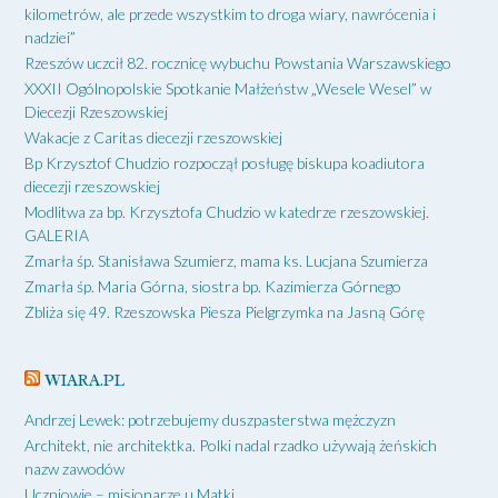
kilometrów, ale przede wszystkim to droga wiary, nawrócenia i
nadziei”
Rzeszów uczcił 82. rocznicę wybuchu Powstania Warszawskiego
XXXII Ogólnopolskie Spotkanie Małżeństw „Wesele Wesel” w
Diecezji Rzeszowskiej
Wakacje z Caritas diecezji rzeszowskiej
Bp Krzysztof Chudzio rozpoczął posługę biskupa koadiutora
diecezji rzeszowskiej
Modlitwa za bp. Krzysztofa Chudzio w katedrze rzeszowskiej.
GALERIA
Zmarła śp. Stanisława Szumierz, mama ks. Lucjana Szumierza
Zmarła śp. Maria Górna, siostra bp. Kazimierza Górnego
Zbliża się 49. Rzeszowska Piesza Pielgrzymka na Jasną Górę
WIARA.PL
Andrzej Lewek: potrzebujemy duszpasterstwa mężczyzn
Architekt, nie architektka. Polki nadal rzadko używają żeńskich
nazw zawodów
Uczniowie – misjonarze u Matki