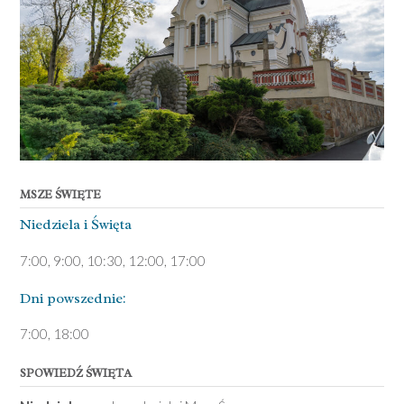
MSZE ŚWIĘTE
Niedziela ­i Święta
7:00, 9:00, 10:30, 12:00, 17:00
Dni pows­zednie:
7­:00, 18:00­
SPOWIEDŹ ŚWIĘTA