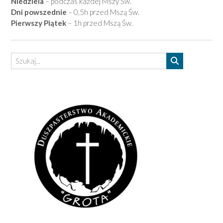
Niedziela
– podczas każdej Mszy Św.
Dni powszednie
– 0,5h przed Mszą Św.
Pierwszy Piątek
– 1h przed Mszą Św.