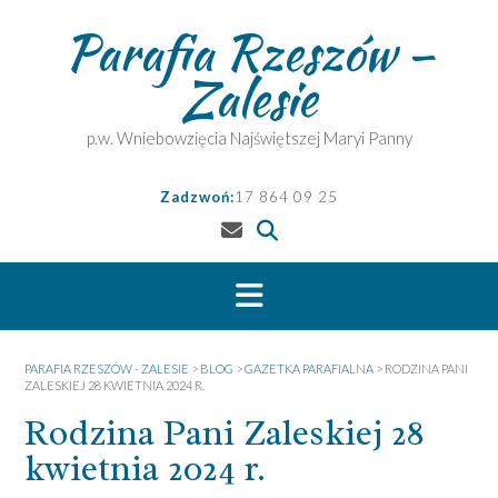
Skip
Parafia Rzeszów –
to
content
Zalesie
p.w. Wniebowzięcia Najświętszej Maryi Panny
Zadzwoń:
17 864 09 25
PARAFIA RZESZÓW - ZALESIE
>
BLOG
>
GAZETKA PARAFIALNA
>
RODZINA PANI
ZALESKIEJ 28 KWIETNIA 2024 R.
Rodzina Pani Zaleskiej 28
kwietnia 2024 r.