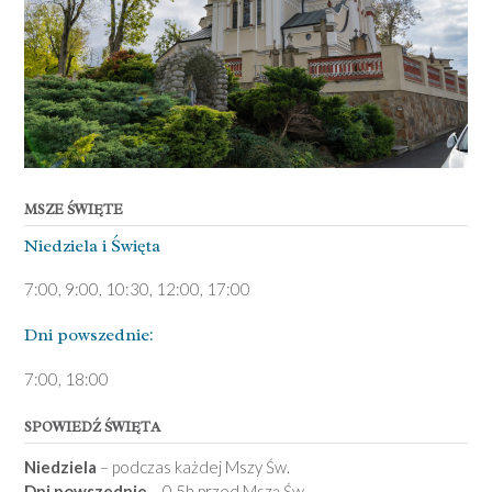
MSZE ŚWIĘTE
Niedziela ­i Święta
7:00, 9:00, 10:30, 12:00, 17:00
Dni pows­zednie:
7­:00, 18:00­
SPOWIEDŹ ŚWIĘTA
Niedziela
– podczas każdej Mszy Św.
Dni powszednie
– 0,5h przed Mszą Św.