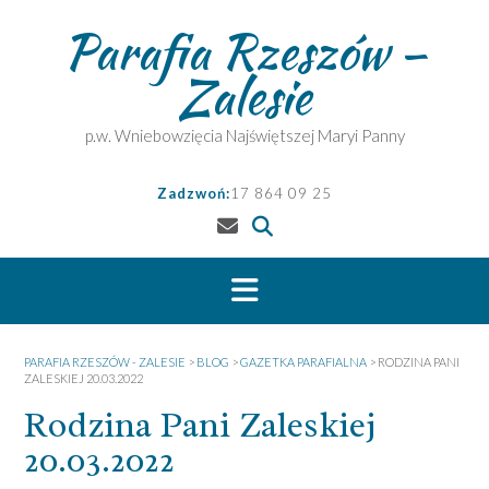
Skip
Parafia Rzeszów –
to
content
Zalesie
p.w. Wniebowzięcia Najświętszej Maryi Panny
Zadzwoń:
17 864 09 25
PARAFIA RZESZÓW - ZALESIE
>
BLOG
>
GAZETKA PARAFIALNA
>
RODZINA PANI
ZALESKIEJ 20.03.2022
Rodzina Pani Zaleskiej
20.03.2022