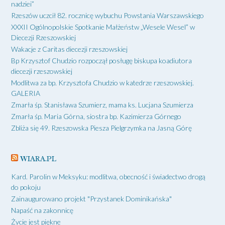
nadziei”
Rzeszów uczcił 82. rocznicę wybuchu Powstania Warszawskiego
XXXII Ogólnopolskie Spotkanie Małżeństw „Wesele Wesel” w
Diecezji Rzeszowskiej
Wakacje z Caritas diecezji rzeszowskiej
Bp Krzysztof Chudzio rozpoczął posługę biskupa koadiutora
diecezji rzeszowskiej
Modlitwa za bp. Krzysztofa Chudzio w katedrze rzeszowskiej.
GALERIA
Zmarła śp. Stanisława Szumierz, mama ks. Lucjana Szumierza
Zmarła śp. Maria Górna, siostra bp. Kazimierza Górnego
Zbliża się 49. Rzeszowska Piesza Pielgrzymka na Jasną Górę
WIARA.PL
Kard. Parolin w Meksyku: modlitwa, obecność i świadectwo drogą
do pokoju
Zainaugurowano projekt "Przystanek Dominikańska"
Napaść na zakonnicę
Życie jest piękne