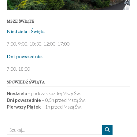
MSZE ŚWIĘTE
Niedziela ­i Święta
7:00, 9:00, 10:30, 12:00, 17:00
Dni pows­zednie:
7­:00, 18:00­
SPOWIEDŹ ŚWIĘTA
Niedziela
– podczas każdej Mszy Św.
Dni powszednie
– 0,5h przed Mszą Św.
Pierwszy Piątek
– 1h przed Mszą Św.