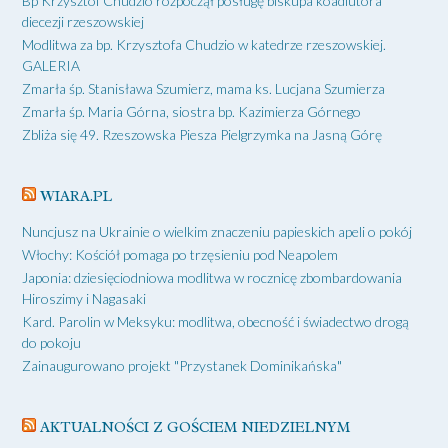
Bp Krzysztof Chudzio rozpoczął posługę biskupa koadiutora
diecezji rzeszowskiej
Modlitwa za bp. Krzysztofa Chudzio w katedrze rzeszowskiej.
GALERIA
Zmarła śp. Stanisława Szumierz, mama ks. Lucjana Szumierza
Zmarła śp. Maria Górna, siostra bp. Kazimierza Górnego
Zbliża się 49. Rzeszowska Piesza Pielgrzymka na Jasną Górę
WIARA.PL
Nuncjusz na Ukrainie o wielkim znaczeniu papieskich apeli o pokój
Włochy: Kościół pomaga po trzęsieniu pod Neapolem
Japonia: dziesięciodniowa modlitwa w rocznicę zbombardowania
Hiroszimy i Nagasaki
Kard. Parolin w Meksyku: modlitwa, obecność i świadectwo drogą
do pokoju
Zainaugurowano projekt "Przystanek Dominikańska"
AKTUALNOŚCI Z GOŚCIEM NIEDZIELNYM