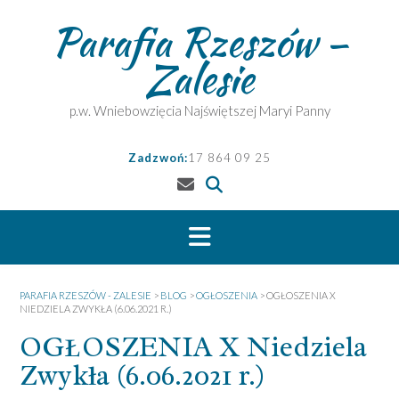
Skip
Parafia Rzeszów –
to
content
Zalesie
p.w. Wniebowzięcia Najświętszej Maryi Panny
Zadzwoń:
17 864 09 25
PARAFIA RZESZÓW - ZALESIE
>
BLOG
>
OGŁOSZENIA
>
OGŁOSZENIA X
NIEDZIELA ZWYKŁA (6.06.2021 R.)
OGŁOSZENIA X Niedziela
Zwykła (6.06.2021 r.)