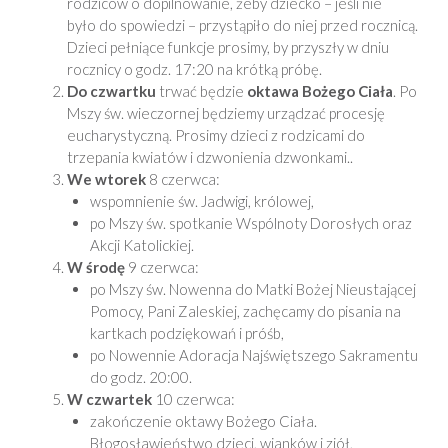
rodziców o dopilnowanie, żeby dziecko – jeśli nie
było do spowiedzi – przystąpiło do niej przed rocznicą.
Dzieci pełniące funkcje prosimy, by przyszły w dniu
rocznicy o godz. 17:20 na krótką próbę.
Do czwartku
trwać będzie
oktawa Bożego Ciała
. Po
Mszy św. wieczornej będziemy urządzać procesję
eucharystyczną. Prosimy dzieci z rodzicami do
trzepania kwiatów i dzwonienia dzwonkami..
We wtorek
8 czerwca:
wspomnienie św. Jadwigi, królowej,
po Mszy św. spotkanie Wspólnoty Dorosłych oraz
Akcji Katolickiej.
W środę
9 czerwca:
po Mszy św. Nowenna do Matki Bożej Nieustającej
Pomocy, Pani Zaleskiej, zachęcamy do pisania na
kartkach podziękowań i próśb,
po Nowennie Adoracja Najświętszego Sakramentu
do godz. 20:00.
W czwartek
10 czerwca:
zakończenie oktawy Bożego Ciała.
Błogosławieństwo dzieci, wianków i ziół,