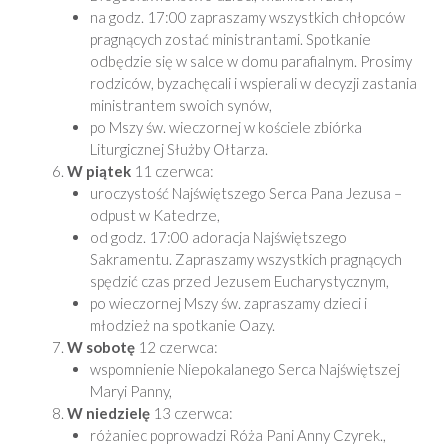
na godz. 17:00 zapraszamy wszystkich chłopców
pragnących zostać ministrantami. Spotkanie
odbędzie się w salce w domu parafialnym. Prosimy
rodziców, byzachęcali i wspierali w decyzji zastania
ministrantem swoich synów,
po Mszy św. wieczornej w kościele zbiórka
Liturgicznej Służby Ołtarza.
W piątek
11 czerwca:
uroczystość Najświętszego Serca Pana Jezusa –
odpust w Katedrze,
od godz. 17:00 adoracja Najświętszego
Sakramentu. Zapraszamy wszystkich pragnących
spędzić czas przed Jezusem Eucharystycznym,
po wieczornej Mszy św. zapraszamy dzieci i
młodzież na spotkanie Oazy.
W sobotę
12 czerwca:
wspomnienie Niepokalanego Serca Najświętszej
Maryi Panny,
W niedzielę
13 czerwca:
różaniec poprowadzi Róża Pani Anny Czyrek.,