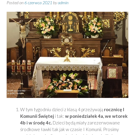
Posted on
6 czerwca 2021
by
admin
W tym tygodniu dzieci z klasą 4 przeżywają
rocznicę I
Komunii Świętej
i tak:
w poniedziałek 4a, we wtorek
4b i w środę 4c.
Dzieci będą miały zarezerwowane
środkowe ławki tak jak w czasie I Komunii. Prosimy