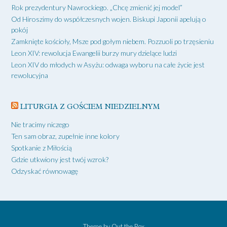
Rok prezydentury Nawrockiego. „Chcę zmienić jej model”
Od Hiroszimy do współczesnych wojen. Biskupi Japonii apelują o
pokój
Zamknięte kościoły, Msze pod gołym niebem. Pozzuoli po trzęsieniu
Leon XIV: rewolucja Ewangelii burzy mury dzielące ludzi
Leon XIV do młodych w Asyżu: odwaga wyboru na całe życie jest
rewolucyjna
LITURGIA Z GOŚCIEM NIEDZIELNYM
Nie tracimy niczego
Ten sam obraz, zupełnie inne kolory
Spotkanie z Miłością
Gdzie utkwiony jest twój wzrok?
Odzyskać równowagę
Theme by
Out the Box