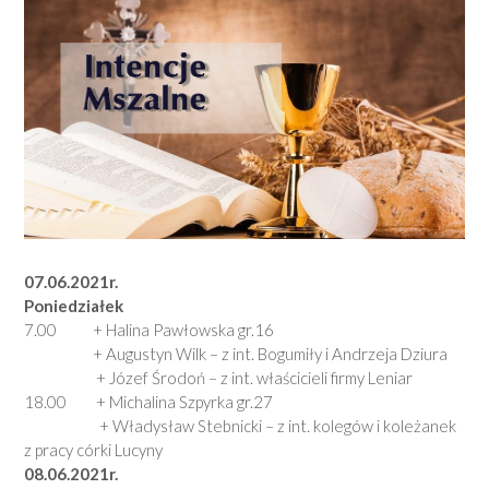
07.06.2021r.
Poniedziałek
7.00 + Halina Pawłowska gr.16
+ Augustyn Wilk – z int. Bogumiły i Andrzeja Dziura
+ Józef Środoń – z int. właścicieli firmy Leniar
18.00 + Michalina Szpyrka gr.27
+ Władysław Stebnicki – z int. kolegów i koleżanek
z pracy córki Lucyny
08.06.2021r.