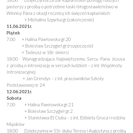
pasterzy z prośbą o potrzebne łaski i błogosławieństwo w
Winnicy Pana z okazji rocznicy ich święceń kapłańskich
+ Michalina Szpyrka gr.(zakończenie)
11.06.2021r.
Piątek
7.00 + Halina Pawłowska gr.20
+ Bolesław Szczygieł gr.(rozpoczęcie)
+ Tadeusz w 18r. śmierci
18.00 Wynagradzająca Najświętszemu Sercu Pana Jezusa
z prośbą o intronizację w sercach ludzkich – z int. Wspólnoty
Intronizacyjnej
+ Jan Grendys – z int. pracowników Szkoły
Podstawowej nr 24
12.06.2021r.
Sobota
7.00 + Halina Pawłowska gr.21
+ Bolesław Szczygieł gr.2
+ Stanisława (f) Ciuba – z int. Elżbiety Gruca i rodziny
Miąsików
18.00 Dziękczynna w 55r. ślubu Teresy i Augustyna z prośbą