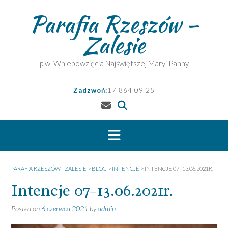
Skip
Parafia Rzeszów –
to
content
Zalesie
p.w. Wniebowzięcia Najświętszej Maryi Panny
Zadzwoń:
17 864 09 25
PARAFIA RZESZÓW - ZALESIE
>
BLOG
>
INTENCJE
>
INTENCJE 07–13.06.2021R.
Intencje 07–13.06.2021r.
Posted on
6 czerwca 2021
by
admin