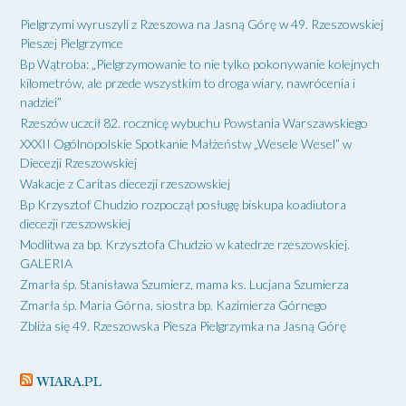
Pielgrzymi wyruszyli z Rzeszowa na Jasną Górę w 49. Rzeszowskiej
Pieszej Pielgrzymce
Bp Wątroba: „Pielgrzymowanie to nie tylko pokonywanie kolejnych
kilometrów, ale przede wszystkim to droga wiary, nawrócenia i
nadziei”
Rzeszów uczcił 82. rocznicę wybuchu Powstania Warszawskiego
XXXII Ogólnopolskie Spotkanie Małżeństw „Wesele Wesel” w
Diecezji Rzeszowskiej
Wakacje z Caritas diecezji rzeszowskiej
Bp Krzysztof Chudzio rozpoczął posługę biskupa koadiutora
diecezji rzeszowskiej
Modlitwa za bp. Krzysztofa Chudzio w katedrze rzeszowskiej.
GALERIA
Zmarła śp. Stanisława Szumierz, mama ks. Lucjana Szumierza
Zmarła śp. Maria Górna, siostra bp. Kazimierza Górnego
Zbliża się 49. Rzeszowska Piesza Pielgrzymka na Jasną Górę
WIARA.PL