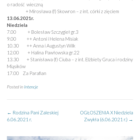
o radość wieczną
+ Mirosława (f) Skowron – z int. córki z zięciem
13.06.2021r.
Niedziela
7.00 + Bolesław Szczygieł gr.3
9.00 ++ Antoni i Helena Misiak
10.30 ++ Anna i Augustyn Wilk
12.00 + Halina Pawłowska gr.22
13.30 + Stanisława (f) Ciuba – z int. Elżbiety Gruca i rodziny
Miąsików
17.00 Za Parafian
Posted in
Intencje
Post
←
Rodzina Pani Zaleskiej
OGŁOSZENIA X Niedziela
navigation
6.06.2021 r.
Zwykła (6.06.2021 r.)
→