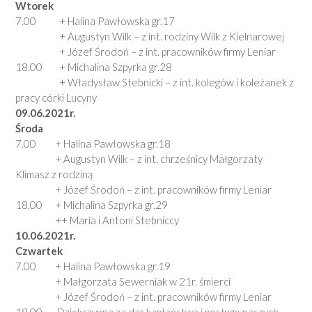
Wtorek
7.00 + Halina Pawłowska gr.17
+ Augustyn Wilk – z int. rodziny Wilk z Kielnarowej
+ Józef Środoń – z int. pracowników firmy Leniar
18.00 + Michalina Szpyrka gr.28
+ Władysław Stebnicki – z int. kolegów i koleżanek z
pracy córki Lucyny
09.06.2021r.
Środa
7.00 + Halina Pawłowska gr.18
+ Augustyn Wilk – z int. chrześnicy Małgorzaty
Klimasz z rodziną
+ Józef Środoń – z int. pracowników firmy Leniar
18.00 + Michalina Szpyrka gr.29
++ Maria i Antoni Stebniccy
10.06.2021r.
Czwartek
7.00 + Halina Pawłowska gr.19
+ Małgorzata Sewerniak w 21r. śmierci
+ Józef Środoń – z int. pracowników firmy Leniar
18.00 Dziękczynna za dar kapłaństwa i posługę naszych