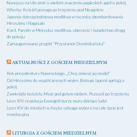
Nuncjusz na Ukrainie o wielkim znaczeniu papieskich apeli o pokój
Włochy: Kościół pomaga po trzęsieniu pod Neapolem
Japonia: dziesięciodniowa modlitwa w rocznicę zbombardowania
Hiroszimy i Nagasaki
Kard. Parolin w Meksyku: modlitwa, obecność i świadectwo drogą
do pokoju
Zainaugurowano projekt "Przystanek Dominikańska"
AKTUALNOŚCI Z GOŚCIEM NIEDZIELNYM
Rok prezydentury Nawrockiego. „Chcę zmienić jej model”
Od Hiroszimy do współczesnych wojen. Biskupi Japonii apelują o
pokój
Zamknięte kościoły, Msze pod gołym niebem. Pozzuoli po trzęsieniu
Leon XIV: rewolucja Ewangelii burzy mury dzielące ludzi
Leon XIV do młodych w Asyżu: odwaga wyboru na całe życie jest
rewolucyjna
LITURGIA Z GOŚCIEM NIEDZIELNYM