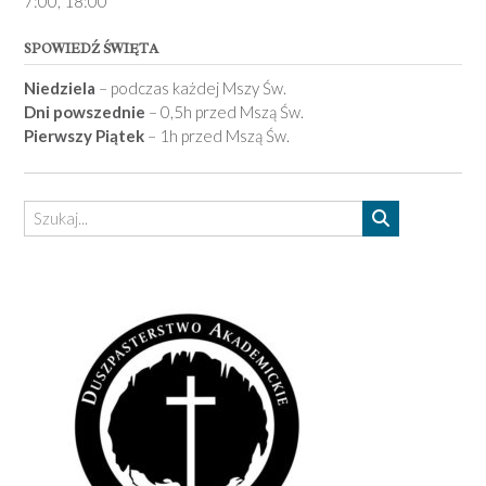
7­:00, 18:00­
SPOWIEDŹ ŚWIĘTA
Niedziela
– podczas każdej Mszy Św.
Dni powszednie
– 0,5h przed Mszą Św.
Pierwszy Piątek
– 1h przed Mszą Św.