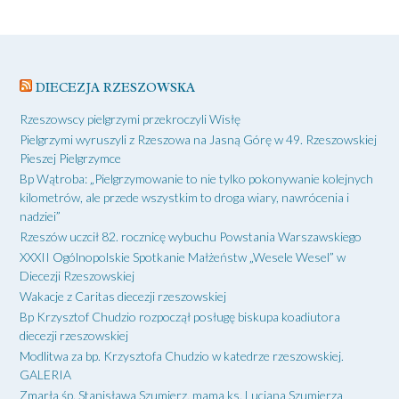
DIECEZJA RZESZOWSKA
Rzeszowscy pielgrzymi przekroczyli Wisłę
Pielgrzymi wyruszyli z Rzeszowa na Jasną Górę w 49. Rzeszowskiej
Pieszej Pielgrzymce
Bp Wątroba: „Pielgrzymowanie to nie tylko pokonywanie kolejnych
kilometrów, ale przede wszystkim to droga wiary, nawrócenia i
nadziei”
Rzeszów uczcił 82. rocznicę wybuchu Powstania Warszawskiego
XXXII Ogólnopolskie Spotkanie Małżeństw „Wesele Wesel” w
Diecezji Rzeszowskiej
Wakacje z Caritas diecezji rzeszowskiej
Bp Krzysztof Chudzio rozpoczął posługę biskupa koadiutora
diecezji rzeszowskiej
Modlitwa za bp. Krzysztofa Chudzio w katedrze rzeszowskiej.
GALERIA
Zmarła śp. Stanisława Szumierz, mama ks. Lucjana Szumierza