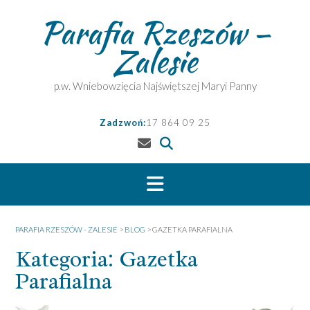
Skip
Parafia Rzeszów –
to
content
Zalesie
p.w. Wniebowzięcia Najświętszej Maryi Panny
Zadzwoń:
17 864 09 25
PARAFIA RZESZÓW - ZALESIE
>
BLOG
>
GAZETKA PARAFIALNA
Kategoria:
Gazetka
Parafialna