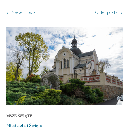
Posts
←
Newer posts
Older posts
→
navigation
MSZE ŚWIĘTE
Niedziela ­i Święta