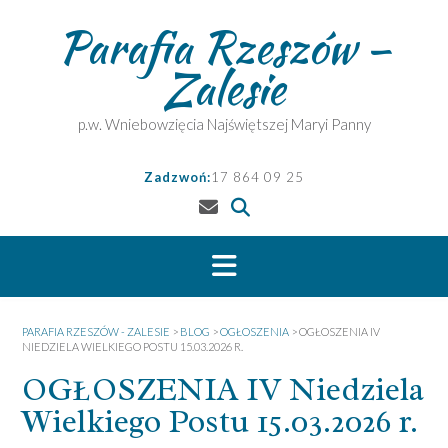
Skip
Parafia Rzeszów –
to
content
Zalesie
p.w. Wniebowzięcia Najświętszej Maryi Panny
Zadzwoń:
17 864 09 25
PARAFIA RZESZÓW - ZALESIE
>
BLOG
>
OGŁOSZENIA
>
OGŁOSZENIA IV
NIEDZIELA WIELKIEGO POSTU 15.03.2026 R.
OGŁOSZENIA IV Niedziela
Wielkiego Postu 15.03.2026 r.