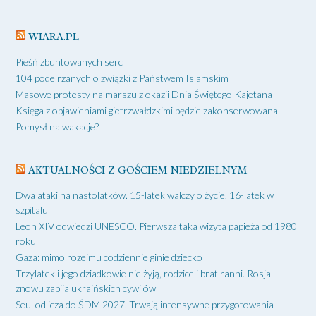
WIARA.PL
Pieśń zbuntowanych serc
104 podejrzanych o związki z Państwem Islamskim
Masowe protesty na marszu z okazji Dnia Świętego Kajetana
Księga z objawieniami gietrzwałdzkimi będzie zakonserwowana
Pomysł na wakacje?
AKTUALNOŚCI Z GOŚCIEM NIEDZIELNYM
Dwa ataki na nastolatków. 15-latek walczy o życie, 16-latek w
szpitalu
Leon XIV odwiedzi UNESCO. Pierwsza taka wizyta papieża od 1980
roku
Gaza: mimo rozejmu codziennie ginie dziecko
Trzylatek i jego dziadkowie nie żyją, rodzice i brat ranni. Rosja
znowu zabija ukraińskich cywilów
Seul odlicza do ŚDM 2027. Trwają intensywne przygotowania