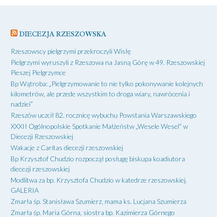
DIECEZJA RZESZOWSKA
Rzeszowscy pielgrzymi przekroczyli Wisłę
Pielgrzymi wyruszyli z Rzeszowa na Jasną Górę w 49. Rzeszowskiej
Pieszej Pielgrzymce
Bp Wątroba: „Pielgrzymowanie to nie tylko pokonywanie kolejnych
kilometrów, ale przede wszystkim to droga wiary, nawrócenia i
nadziei”
Rzeszów uczcił 82. rocznicę wybuchu Powstania Warszawskiego
XXXII Ogólnopolskie Spotkanie Małżeństw „Wesele Wesel” w
Diecezji Rzeszowskiej
Wakacje z Caritas diecezji rzeszowskiej
Bp Krzysztof Chudzio rozpoczął posługę biskupa koadiutora
diecezji rzeszowskiej
Modlitwa za bp. Krzysztofa Chudzio w katedrze rzeszowskiej.
GALERIA
Zmarła śp. Stanisława Szumierz, mama ks. Lucjana Szumierza
Zmarła śp. Maria Górna, siostra bp. Kazimierza Górnego