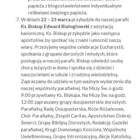
papieża z błogosławieństwem indywidualnym
relikwiami świętego papieża.
W dniach
22 – 23 marca
przybędzie do naszej parafii
Ks. Biskup Edward Białogłowski
z wizytacją
kanoniczną. Ks. Biskup przybędzie jako następca
apostołów, by spotkać się z nami i umocnić naszą
wiarę. Przeżyjemy wspólne celebracje Eucharystii,
spotkania z grupami dorosłych i młodych, które
posługują w naszej parafii. Biskup odwiedzi osobę
chorą leżących w domu i spotka się z dziećmi i
nauczycielami w szkole i z rodziną wielodzietną.
Zapraszamy do udziału w tym ważnym wydarzeniu dla
naszej wspólnoty parafialnej. Na Mszy Św. o godz.
9:00 przywitamy Ks. Biskupa. Na Mszę Św. na godz.
12:00 zapraszamy grupy duszpasterskie dorosłych.
Parafialną Radę Duszpasterska, Róże Różańcowe,
Chór Parafialny, Zespół Caritas, Apostolstwo Dobrej
Śmierci, Grupę Biblijną Dorosłych, Redakcję Gazetki
parafialnej, Kręgi Domowego Kościoła, Wspólnotę
Uwielbieniową, Grupę Intronizacyjną, Akcje Katolicką.