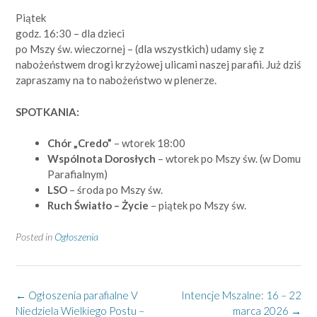
Piątek
godz. 16:30 – dla dzieci
po Mszy św. wieczornej – (dla wszystkich) udamy się z
nabożeństwem drogi krzyżowej ulicami naszej parafii. Już dziś
zapraszamy na to nabożeństwo w plenerze.
SPOTKANIA:
Chór „Credo”
– wtorek 18:00
Wspólnota Dorosłych
– wtorek po Mszy św. (w Domu
Parafialnym)
LSO
– środa po Mszy św.
Ruch Światło – Życie
– piątek po Mszy św.
Posted in
Ogłoszenia
Post
←
Ogłoszenia parafialne V
Intencje Mszalne: 16 – 22
navigation
Niedziela Wielkiego Postu –
marca 2026
→