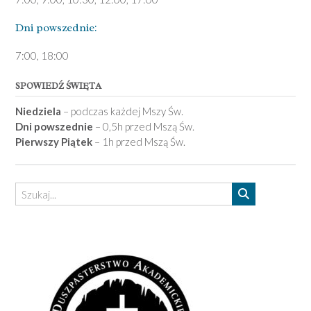
Dni pows­zednie:
7­:00, 18:00­
SPOWIEDŹ ŚWIĘTA
Niedziela
– podczas każdej Mszy Św.
Dni powszednie
– 0,5h przed Mszą Św.
Pierwszy Piątek
– 1h przed Mszą Św.