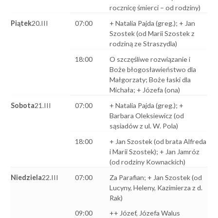
rocznicę śmierci – od rodziny)
Piątek
20.III
07:00
+ Natalia Pajda (greg.); + Jan
Szostek (od Marii Szostek z
rodziną ze Straszydla)
18:00
O szczęśliwe rozwiązanie i
Boże błogosławieństwo dla
Małgorzaty; Boże łaski dla
Michała; + Józefa (ona)
Sobota
21.III
07:00
+ Natalia Pajda (greg.); +
Barbara Oleksiewicz (od
sąsiadów z ul. W. Pola)
18:00
+ Jan Szostek (od brata Alfreda
i Marii Szostek); + Jan Jamróz
(od rodziny Kownackich)
Niedziela
22.III
07:00
Za Parafian; + Jan Szostek (od
Lucyny, Heleny, Kazimierza z d.
Rak)
09:00
++ Józef, Józefa Walus