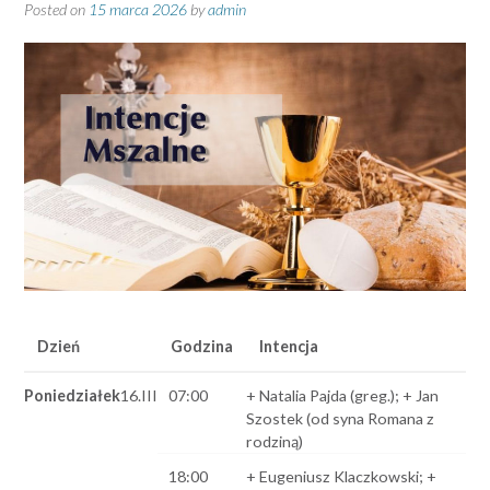
Posted on
15 marca 2026
by
admin
Dzień
Godzina
Intencja
Poniedziałek
16.III
07:00
+ Natalia Pajda (greg.); + Jan
Szostek (od syna Romana z
rodziną)
18:00
+ Eugeniusz Klaczkowski; +