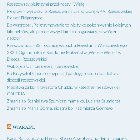
Rzeszowscy pielgrzymi przekroczyli Wisłę
Pielgrzymi wyruszyli z Rzeszowa na Jasną Górę w 49. Rzeszowskiej
Pieszej Pielgrzymce
Bp Wątroba: „Pielgrzymowanie to nie tylko pokonywanie kolejnych
kilometrów, ale przede wszystkim to droga wiary, nawrócenia i
nadziei”
Rzeszów uczcił 82. rocznicę wybuchu Powstania Warszawskiego
XXXII Ogólnopolskie Spotkanie Małżeństw „Wesele Wesel” w
Diecezji Rzeszowskiej
Wakacje z Caritas diecezji rzeszowskiej
Bp Krzysztof Chudzio rozpoczął posługę biskupa koadiutora
diecezji rzeszowskiej
Modlitwa za bp. Krzysztofa Chudzio w katedrze rzeszowskiej.
GALERIA
Zmarła śp. Stanisława Szumierz, mama ks. Lucjana Szumierza
Zmarła śp. Maria Górna, siostra bp. Kazimierza Górnego
WIARA.PL
Kard. Rossi: przyjazd Leona XIV do Argentyny hołdem dla papieża