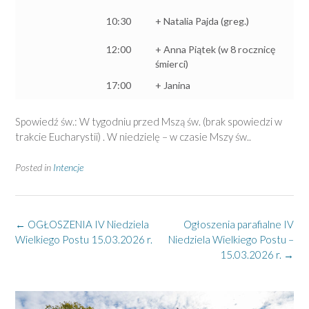
10:30
+ Natalia Pajda (greg.)
12:00
+ Anna Piątek (w 8 rocznicę
śmierci)
17:00
+ Janina
Spowiedź św.: W tygodniu przed Mszą św. (brak spowiedzi w
trakcie Eucharystii) . W niedzielę – w czasie Mszy św..
Posted in
Intencje
Post
←
OGŁOSZENIA IV Niedziela
Ogłoszenia parafialne IV
navigation
Wielkiego Postu 15.03.2026 r.
Niedziela Wielkiego Postu –
15.03.2026 r.
→