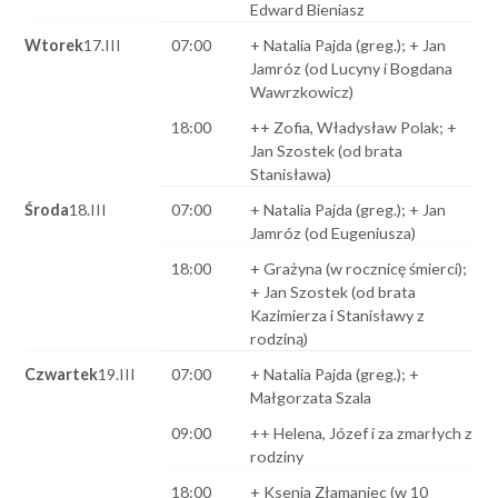
Edward Bieniasz
Wtorek
17.III
07:00
+ Natalia Pajda (greg.); + Jan
Jamróz (od Lucyny i Bogdana
Wawrzkowicz)
18:00
++ Zofia, Władysław Polak; +
Jan Szostek (od brata
Stanisława)
Środa
18.III
07:00
+ Natalia Pajda (greg.); + Jan
Jamróz (od Eugeniusza)
18:00
+ Grażyna (w rocznicę śmierci);
+ Jan Szostek (od brata
Kazimierza i Stanisławy z
rodziną)
Czwartek
19.III
07:00
+ Natalia Pajda (greg.); +
Małgorzata Szala
09:00
++ Helena, Józef i za zmarłych z
rodziny
18:00
+ Ksenia Złamaniec (w 10