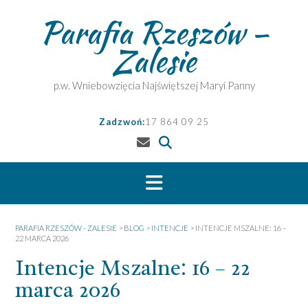
Skip
Parafia Rzeszów –
to
content
Zalesie
p.w. Wniebowzięcia Najświętszej Maryi Panny
Zadzwoń:
17 864 09 25
PARAFIA RZESZÓW - ZALESIE
>
BLOG
>
INTENCJE
>
INTENCJE MSZALNE: 16 –
22 MARCA 2026
Intencje Mszalne: 16 – 22
marca 2026