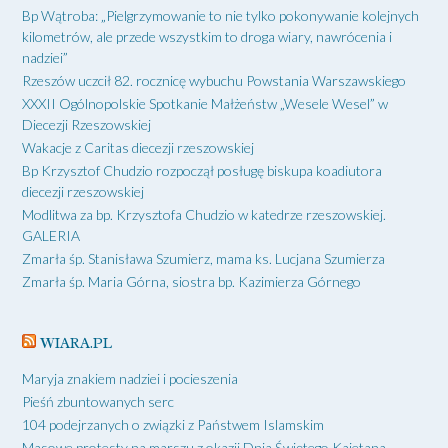
Bp Wątroba: „Pielgrzymowanie to nie tylko pokonywanie kolejnych
kilometrów, ale przede wszystkim to droga wiary, nawrócenia i
nadziei”
Rzeszów uczcił 82. rocznicę wybuchu Powstania Warszawskiego
XXXII Ogólnopolskie Spotkanie Małżeństw „Wesele Wesel” w
Diecezji Rzeszowskiej
Wakacje z Caritas diecezji rzeszowskiej
Bp Krzysztof Chudzio rozpoczął posługę biskupa koadiutora
diecezji rzeszowskiej
Modlitwa za bp. Krzysztofa Chudzio w katedrze rzeszowskiej.
GALERIA
Zmarła śp. Stanisława Szumierz, mama ks. Lucjana Szumierza
Zmarła śp. Maria Górna, siostra bp. Kazimierza Górnego
WIARA.PL
Maryja znakiem nadziei i pocieszenia
Pieśń zbuntowanych serc
104 podejrzanych o związki z Państwem Islamskim
Masowe protesty na marszu z okazji Dnia Świętego Kajetana