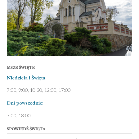
MSZE ŚWIĘTE
Niedziela ­i Święta
7:00, 9:00, 10:30, 12:00, 17:00
Dni pows­zednie:
7­:00, 18:00­
SPOWIEDŹ ŚWIĘTA