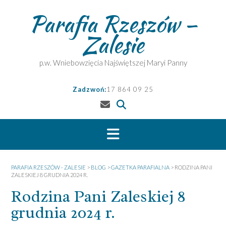
Skip
Parafia Rzeszów –
to
content
Zalesie
p.w. Wniebowzięcia Najświętszej Maryi Panny
Zadzwoń:
17 864 09 25
PARAFIA RZESZÓW - ZALESIE
>
BLOG
>
GAZETKA PARAFIALNA
>
RODZINA PANI
ZALESKIEJ 8 GRUDNIA 2024 R.
Rodzina Pani Zaleskiej 8
grudnia 2024 r.