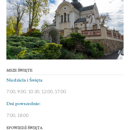
MSZE ŚWIĘTE
Niedziela ­i Święta
7:00, 9:00, 10:30, 12:00, 17:00
Dni pows­zednie:
7­:00, 18:00­
SPOWIEDŹ ŚWIĘTA