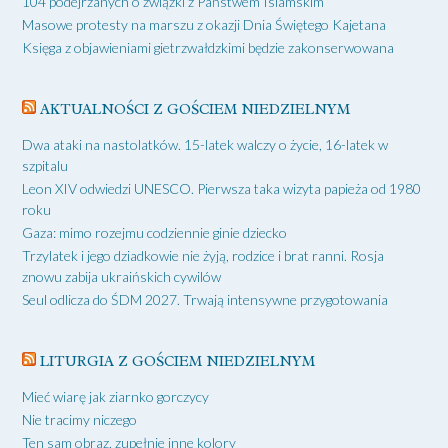
104 podejrzanych o związki z Państwem Islamskim
Masowe protesty na marszu z okazji Dnia Świętego Kajetana
Księga z objawieniami gietrzwałdzkimi będzie zakonserwowana
AKTUALNOŚCI Z GOŚCIEM NIEDZIELNYM
Dwa ataki na nastolatków. 15-latek walczy o życie, 16-latek w
szpitalu
Leon XIV odwiedzi UNESCO. Pierwsza taka wizyta papieża od 1980
roku
Gaza: mimo rozejmu codziennie ginie dziecko
Trzylatek i jego dziadkowie nie żyją, rodzice i brat ranni. Rosja
znowu zabija ukraińskich cywilów
Seul odlicza do ŚDM 2027. Trwają intensywne przygotowania
LITURGIA Z GOŚCIEM NIEDZIELNYM
Mieć wiarę jak ziarnko gorczycy
Nie tracimy niczego
Ten sam obraz, zupełnie inne kolory