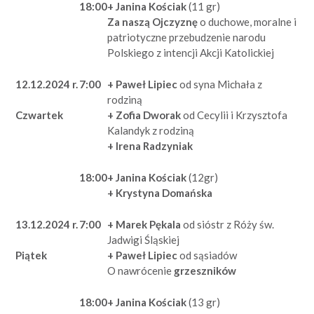
18:00
+ Janina Kościak
(11 gr)
Za naszą Ojczyznę
o duchowe, moralne i
patriotyczne przebudzenie narodu
Polskiego z intencji Akcji Katolickiej
12.12.2024 r.
7:00
+ Paweł Lipiec
od syna Michała z
rodziną
+ Zofia Dworak
od Cecylii i Krzysztofa
Czwartek
Kalandyk z rodziną
+ Irena Radzyniak
18:00
+ Janina Kościak
(12gr)
+ Krystyna Domańska
13.12.2024 r.
7:00
+ Marek Pękala
od sióstr z Róży św.
Jadwigi Śląskiej
+ Paweł Lipiec
od sąsiadów
Piątek
O nawrócenie
grzeszników
18:00
+ Janina Kościak
(13 gr)