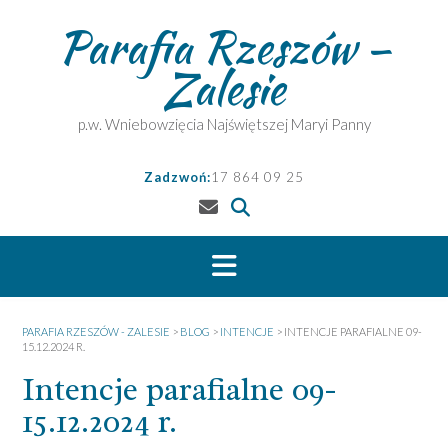
Skip
Parafia Rzeszów –
to
content
Zalesie
p.w. Wniebowzięcia Najświętszej Maryi Panny
Zadzwoń:
17 864 09 25
PARAFIA RZESZÓW - ZALESIE
>
BLOG
>
INTENCJE
>
INTENCJE PARAFIALNE 09-
15.12.2024 R.
Intencje parafialne 09-
15.12.2024 r.