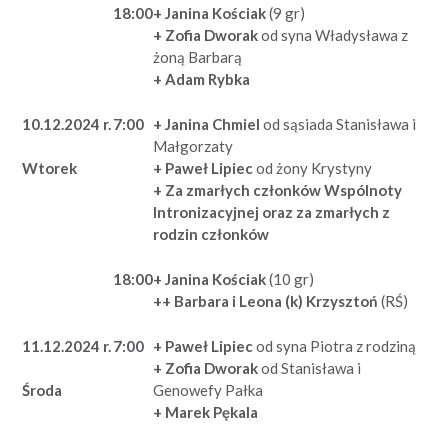
18:00
+ Janina Kościak
(9 gr)
+ Zofia Dworak
od syna Władysława z
żoną Barbarą
+ Adam Rybka
10.12.2024 r.
7:00
+ Janina Chmiel
od sąsiada Stanisława i
Małgorzaty
+ Paweł Lipiec
od żony Krystyny
Wtorek
+ Za zmarłych członków Wspólnoty
Intronizacyjnej oraz za zmarłych z
rodzin członków
18:00
+ Janina Kościak
(10 gr)
++ Barbara i Leona (k) Krzysztoń
(RŚ)
11.12.2024 r.
7:00
+ Paweł Lipiec
od syna Piotra z rodziną
+ Zofia Dworak
od Stanisława i
Genowefy Pałka
Środa
+ Marek Pękala