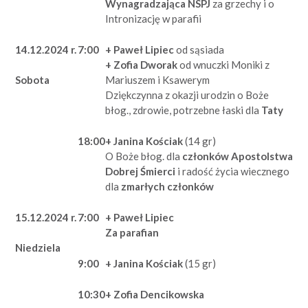
Wynagradzająca NSPJ
za grzechy i o
Intronizację w parafii
14.12.2024 r.
7:00
+ Paweł Lipiec
od sąsiada
+ Zofia Dworak
od wnuczki Moniki z
Mariuszem i Ksawerym
Sobota
Dziękczynna z okazji urodzin o Boże
błog., zdrowie, potrzebne łaski dla
Taty
18:00
+ Janina Kościak
(14 gr)
O Boże błog. dla
członków Apostolstwa
Dobrej Śmierci
i radość życia wiecznego
dla
zmarłych członków
15.12.2024 r.
7:00
+ Paweł Lipiec
Za parafian
Niedziela
9:00
+ Janina Kościak
(15 gr)
10:30
+ Zofia Dencikowska