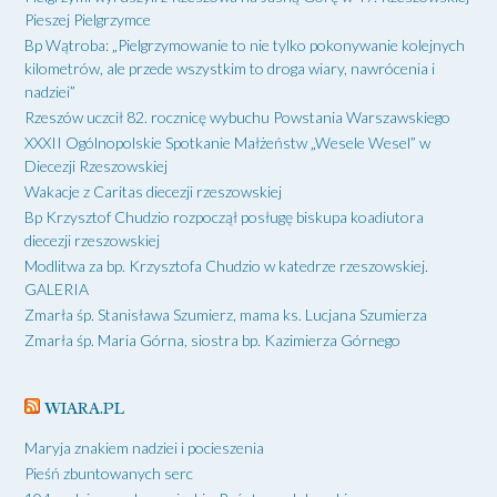
Pieszej Pielgrzymce
Bp Wątroba: „Pielgrzymowanie to nie tylko pokonywanie kolejnych
kilometrów, ale przede wszystkim to droga wiary, nawrócenia i
nadziei”
Rzeszów uczcił 82. rocznicę wybuchu Powstania Warszawskiego
XXXII Ogólnopolskie Spotkanie Małżeństw „Wesele Wesel” w
Diecezji Rzeszowskiej
Wakacje z Caritas diecezji rzeszowskiej
Bp Krzysztof Chudzio rozpoczął posługę biskupa koadiutora
diecezji rzeszowskiej
Modlitwa za bp. Krzysztofa Chudzio w katedrze rzeszowskiej.
GALERIA
Zmarła śp. Stanisława Szumierz, mama ks. Lucjana Szumierza
Zmarła śp. Maria Górna, siostra bp. Kazimierza Górnego
WIARA.PL
Maryja znakiem nadziei i pocieszenia
Pieśń zbuntowanych serc