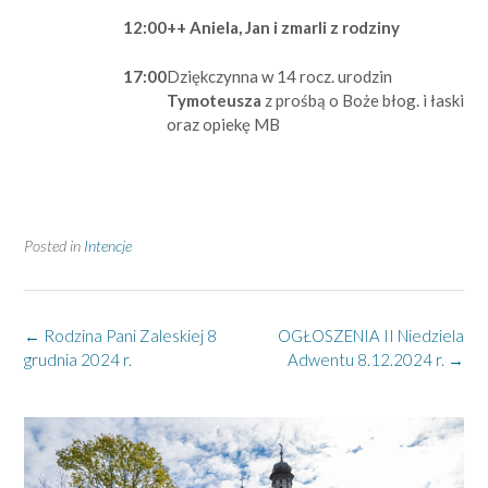
12:00
++ Aniela, Jan i zmarli z rodziny
17:00
Dziękczynna w 14 rocz. urodzin
Tymoteusza
z prośbą o Boże błog. i łaski
oraz opiekę MB
Posted in
Intencje
Post
←
Rodzina Pani Zaleskiej 8
OGŁOSZENIA II Niedziela
navigation
grudnia 2024 r.
Adwentu 8.12.2024 r.
→