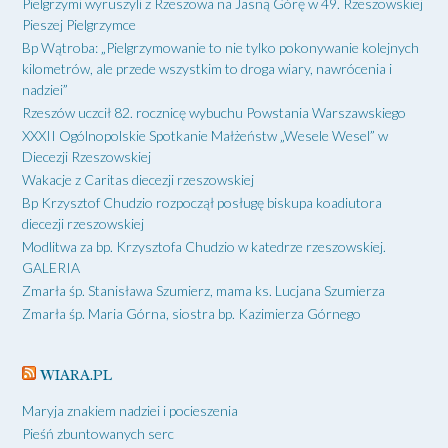
Pielgrzymi wyruszyli z Rzeszowa na Jasną Górę w 49. Rzeszowskiej
Pieszej Pielgrzymce
Bp Wątroba: „Pielgrzymowanie to nie tylko pokonywanie kolejnych
kilometrów, ale przede wszystkim to droga wiary, nawrócenia i
nadziei”
Rzeszów uczcił 82. rocznicę wybuchu Powstania Warszawskiego
XXXII Ogólnopolskie Spotkanie Małżeństw „Wesele Wesel” w
Diecezji Rzeszowskiej
Wakacje z Caritas diecezji rzeszowskiej
Bp Krzysztof Chudzio rozpoczął posługę biskupa koadiutora
diecezji rzeszowskiej
Modlitwa za bp. Krzysztofa Chudzio w katedrze rzeszowskiej.
GALERIA
Zmarła śp. Stanisława Szumierz, mama ks. Lucjana Szumierza
Zmarła śp. Maria Górna, siostra bp. Kazimierza Górnego
WIARA.PL
Maryja znakiem nadziei i pocieszenia
Pieśń zbuntowanych serc