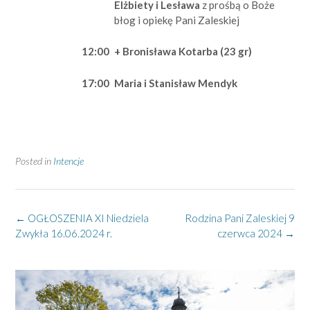
Elżbiety i Lesława
z prośbą o Boże
błog i opiekę Pani Zaleskiej
12:00
+ Bronisława Kotarba (23 gr)
17:00
Maria i Stanisław Mendyk
Posted in
Intencje
Post
←
OGŁOSZENIA XI Niedziela
Rodzina Pani Zaleskiej 9
navigation
Zwykła 16.06.2024 r.
czerwca 2024
→