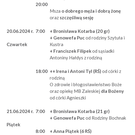
20:00
Msza
o dobrego męża i dobrą żonę
oraz
szczęśliwą sesję
20.06.2024 r.
7:00
+ Bronisława Kotarba (20 gr)
+ Genowefa Puc
od rodziny Szytuła i
Kustra
Czwartek
+ Franciszek Filipek
od sąsiadki
Antoniny Hałdys z rodziną
18:00
++ Irena i Antoni Tyl (RŚ)
od córki z
rodziną
O zdrowie i błogosławieństwo Boże
oraz opiekę MB Zaleskiej
dla Bożeny
od córki Agnieszki
21.06.2024 r.
7:00
+ Bronisława Kotarba (21 gr)
+ Genowefa Puc
od Rodziny Bochnak
Piątek
8:00
+ Anna Piątek (6 RŚ)