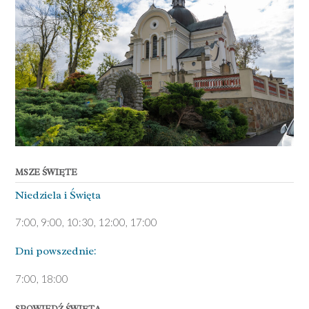
MSZE ŚWIĘTE
Niedziela ­i Święta
7:00, 9:00, 10:30, 12:00, 17:00
Dni pows­zednie:
7­:00, 18:00­
SPOWIEDŹ ŚWIĘTA