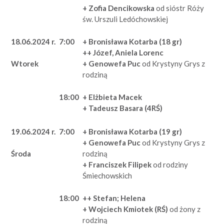
+ Zofia Dencikowska
od sióstr Róży
św. Urszuli Ledóchowskiej
18.06.2024 r.
7:00
+ Bronisława Kotarba (18 gr)
++ Józef, Aniela Lorenc
+ Genowefa Puc
od Krystyny Grys z
Wtorek
rodziną
18:00
+ Elżbieta Macek
+ Tadeusz Basara (4RŚ)
19.06.2024 r.
7:00
+ Bronisława Kotarba (19 gr)
+ Genowefa Puc
od Krystyny Grys z
rodziną
Środa
+ Franciszek Filipek
od rodziny
Śmiechowskich
18:00
++ Stefan; Helena
+ Wojciech Kmiotek (RŚ)
od żony z
rodziną