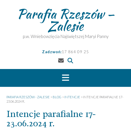
Skip
Parafia Rzeszów –
to
content
Zalesie
p.w. Wniebowzięcia Najświętszej Maryi Panny
Zadzwoń:
17 864 09 25
PARAFIA RZESZÓW - ZALESIE
>
BLOG
>
INTENCJE
>
INTENCJE PARAFIALNE 17-
23.06.2024 R.
Intencje parafialne 17-
23.06.2024 r.