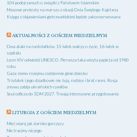
104 podejrzanych o związki z Państwem Islamskim
Masowe protesty na marszu z okazji Dnia Świętego Kajetana
Księga z objawieniami gietrzwałdzkimi będzie zakonserwowana
AKTUALNOŚCI Z GOŚCIEM NIEDZIELNYM
Dwa ataki na nastolatków. 15-latek walczy o życie, 16-latek w
szpitalu
Leon XIV odwiedzi UNESCO. Pierwsza taka wizyta papieża od 1980
roku
Gaza: mimo rozejmu codziennie ginie dziecko
Trzylatek i jego dziadkowie nie żyją, rodzice i brat ranni. Rosja
znowu zabija ukraińskich cywilów
Seul odlicza do ŚDM 2027. Trwają intensywne przygotowania
LITURGIA Z GOŚCIEM NIEDZIELNYM
Mieć wiarę jak ziarnko gorczycy
Nie tracimy niczego