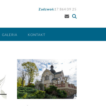
Zadzwoń:
17 864 09 25
GALERIA
KONTAKT