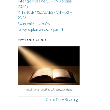
Intencje Mszalne 03 – 09 sierpnia
2026 r.
INTENCJE MSZALNE27 VII – 02 VIII
2026
Święcenie pojazdów
Nowy kapłan w naszej parafii.
CZYTANIA Z DNIA
Piątek XVIII Tygodnia Okresu Zwykłego
Go to Daily Readings