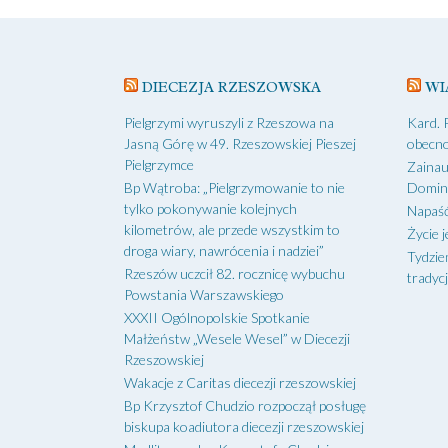
DIECEZJA RZESZOWSKA
WI
Pielgrzymi wyruszyli z Rzeszowa na
Kard. 
Jasną Górę w 49. Rzeszowskiej Pieszej
obecno
Pielgrzymce
Zainau
Bp Wątroba: „Pielgrzymowanie to nie
Domin
tylko pokonywanie kolejnych
Napaść
kilometrów, ale przede wszystkim to
Życie j
droga wiary, nawrócenia i nadziei”
Tydzie
Rzeszów uczcił 82. rocznicę wybuchu
tradycj
Powstania Warszawskiego
XXXII Ogólnopolskie Spotkanie
Małżeństw „Wesele Wesel” w Diecezji
Rzeszowskiej
Wakacje z Caritas diecezji rzeszowskiej
Bp Krzysztof Chudzio rozpoczął posługę
biskupa koadiutora diecezji rzeszowskiej