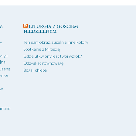
M
LITURGIA Z GOŚCIEM
NIEDZIELNYM
zy
Ten sam obraz, zupełnie inne kolory
Spotkanie z Miłością
waga
Gdzie utkwiony jest twój wzrok?
yjna
Odzyskać równowagę
 Jasną
Boga i chleba
zymce
aw
antino