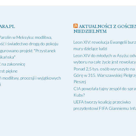
ARA.PL
AKTUALNOŚCI Z GOŚCIE
NIEDZIELNYM
Parolin w Meksyku: modlitwa,
Leon XIV: rewolucja Ewangelii bur
ść i świadectwo drogą do pokoju
mury dzielące ludzi
gurowano projekt "Przystanek
Leon XIV do młodych w Asyżu: od
ikańska"
wyboru na całe życie jest rewoluc
 na zakonnicę
Ponad 2,5 tys. osób wyruszyło na
est piękne
Górę w 315. Warszawskiej Pielgr
ń modlitwy, procesji i wyjątkowych
Pieszej
i
CIA powołała tajny zespół do spr
Kuby?
UEFA tworzy koalicję przeciwko
prezydentowi FIFA Gianniemu Inf