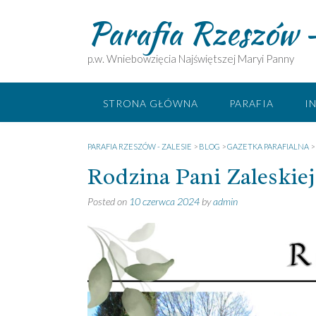
Skip
Parafia Rzeszów –
to
content
p.w. Wniebowzięcia Najświętszej Maryi Panny
STRONA GŁÓWNA
PARAFIA
I
PARAFIA RZESZÓW - ZALESIE
>
BLOG
>
GAZETKA PARAFIALNA
>
Rodzina Pani Zaleskiej
Posted on
10 czerwca 2024
by
admin