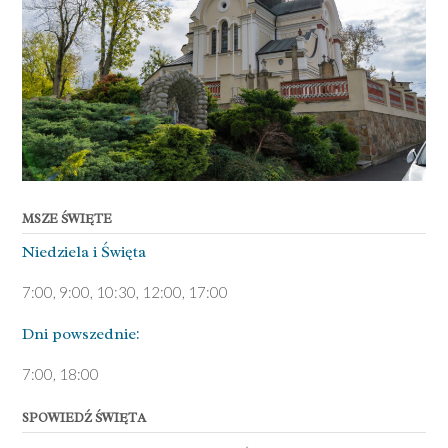
MSZE ŚWIĘTE
Niedziela ­i Święta
7:00, 9:00, 10:30, 12:00, 17:00
Dni pows­zednie:
7­:00, 18:00­
SPOWIEDŹ ŚWIĘTA