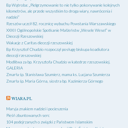
Bp Wątroba: „Pielgrzymowanie to nie tylko pokonywanie kolejnych
kilometrów, ale przede wszystkim to droga wiary, nawrócenia i
nadziei”
Rzeszów uczcił 82. rocznicę wybuchu Powstania Warszawskiego
XXXII Ogólnopolskie Spotkanie Małżeństw „Wesele Wesel” w
Diecezji Rzeszowskiej
Wakacje z Caritas diecezji rzeszowskiej
Bp Krzysztof Chudzio rozpoczął posługę biskupa koadiutora
diecezji rzeszowskiej
Modlitwa za bp. Krzysztofa Chudzio w katedrze rzeszowskiej.
GALERIA
Zmarła śp. Stanisława Szumierz, mama ks. Lucjana Szumierza
Zmarła śp. Maria Górna, siostra bp. Kazimierza Górnego
WIARA.PL
Maryja znakiem nadziei i pocieszenia
Pieśń zbuntowanych serc
104 podejrzanych o związki z Państwem Islamskim