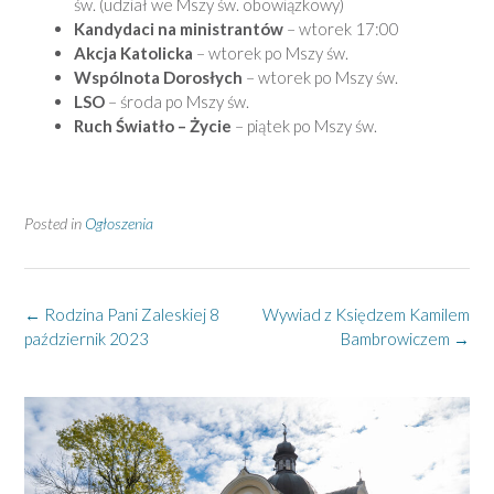
św. (udział we Mszy św. obowiązkowy)
Kandydaci na ministrantów
– wtorek 17:00
Akcja Katolicka
– wtorek po Mszy św.
Wspólnota Dorosłych
– wtorek po Mszy św.
LSO
– środa po Mszy św.
Ruch Światło – Życie
– piątek po Mszy św.
Posted in
Ogłoszenia
Post
←
Rodzina Pani Zaleskiej 8
Wywiad z Księdzem Kamilem
navigation
październik 2023
Bambrowiczem
→