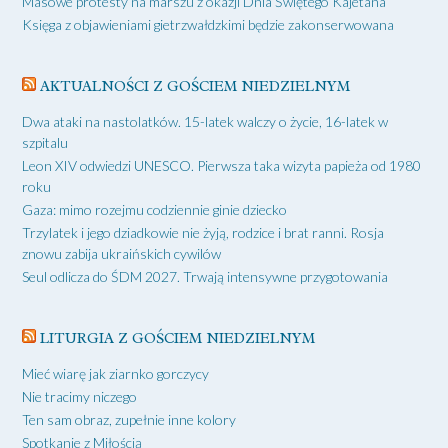
Masowe protesty na marszu z okazji Dnia Świętego Kajetana
Księga z objawieniami gietrzwałdzkimi będzie zakonserwowana
AKTUALNOŚCI Z GOŚCIEM NIEDZIELNYM
Dwa ataki na nastolatków. 15-latek walczy o życie, 16-latek w
szpitalu
Leon XIV odwiedzi UNESCO. Pierwsza taka wizyta papieża od 1980
roku
Gaza: mimo rozejmu codziennie ginie dziecko
Trzylatek i jego dziadkowie nie żyją, rodzice i brat ranni. Rosja
znowu zabija ukraińskich cywilów
Seul odlicza do ŚDM 2027. Trwają intensywne przygotowania
LITURGIA Z GOŚCIEM NIEDZIELNYM
Mieć wiarę jak ziarnko gorczycy
Nie tracimy niczego
Ten sam obraz, zupełnie inne kolory
Spotkanie z Miłością