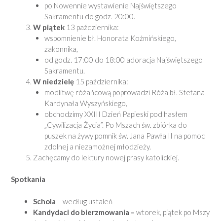
po Nowennie wystawienie Najświętszego
Sakramentu do godz. 20:00.
W piątek
13 października:
wspomnienie bł. Honorata Koźmińskiego,
zakonnika,
od godz. 17:00 do 18:00 adoracja Najświętszego
Sakramentu.
W niedzielę
15 października:
modlitwę różańcową poprowadzi Róża bł. Stefana
Kardynała Wyszyńskiego,
obchodzimy XXIII Dzień Papieski pod hasłem
„Cywilizacja Życia”. Po Mszach św. zbiórka do
puszek na żywy pomnik św. Jana Pawła II na pomoc
zdolnej a niezamożnej młodzieży.
Zachęcamy do lektury nowej prasy katolickiej.
Spotkania
Schola
– według ustaleń
Kandydaci do bierzmowania –
wtorek, piątek po Mszy