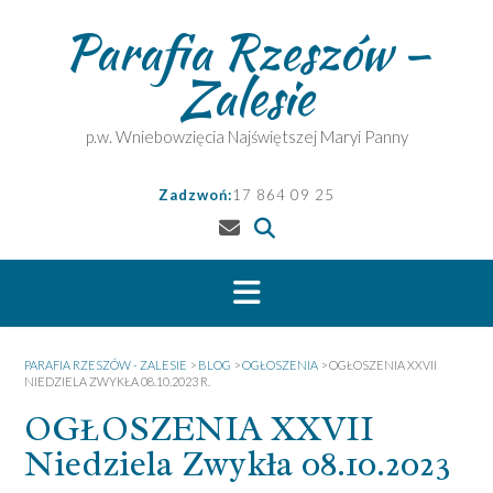
Skip
Parafia Rzeszów –
to
content
Zalesie
p.w. Wniebowzięcia Najświętszej Maryi Panny
Zadzwoń:
17 864 09 25
PARAFIA RZESZÓW - ZALESIE
>
BLOG
>
OGŁOSZENIA
>
OGŁOSZENIA XXVII
NIEDZIELA ZWYKŁA 08.10.2023 R.
OGŁOSZENIA XXVII
Niedziela Zwykła 08.10.2023