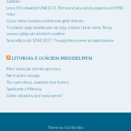
szpitalu
Leon XIV odwiedzi UNESCO. Pierwsza taka wizyta papieża od 1980
roku
Gaza: mimo rozejmu codziennie ginie dziecko
Trzylatek i jego dziadkowie nie żyją, rodzice i brat ranni. Rosja
znowu zabija ukraińskich cywilów
Seul odlicza do ŚDM 2027. Trwają intensywne przygotowania
LITURGIA Z GOŚCIEM NIEDZIELNYM
Mieć wiarę jak ziarnko gorczycy
Nie tracimy niczego
Ten sam obraz, zupełnie inne kolory
Spotkanie z Miłością
Gdzie utkwiony jest twój wzrok?
Theme by
Out the Box