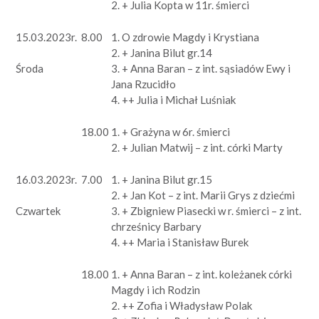
2. + Julia Kopta w 11r. śmierci
15.03.2023r.
8.00
1. O zdrowie Magdy i Krystiana
2. + Janina Bilut gr.14
3. + Anna Baran – z int. sąsiadów Ewy i
Środa
Jana Rzucidło
4. ++ Julia i Michał Luśniak
18.00
1. + Grażyna w 6r. śmierci
2. + Julian Matwij – z int. córki Marty
16.03.2023r.
7.00
1. + Janina Bilut gr.15
2. + Jan Kot – z int. Marii Grys z dziećmi
3. + Zbigniew Piasecki w r. śmierci – z int.
Czwartek
chrześnicy Barbary
4. ++ Maria i Stanisław Burek
18.00
1. + Anna Baran – z int. koleżanek córki
Magdy i ich Rodzin
2. ++ Zofia i Władysław Polak