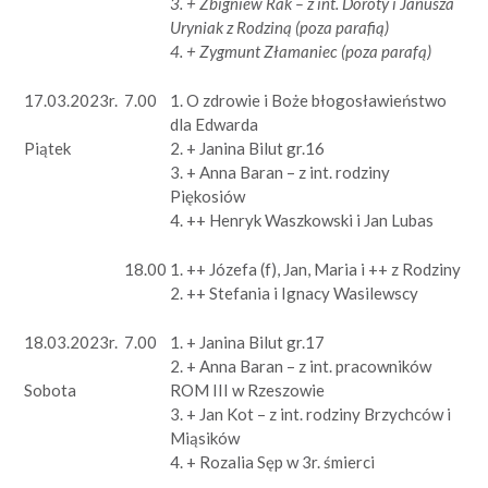
3. + Zbigniew Rak – z int. Doroty i Janusza
Uryniak z Rodziną (poza parafią)
4. + Zygmunt Złamaniec (poza parafą)
17.03.2023r.
7.00
1. O zdrowie i Boże błogosławieństwo
dla Edwarda
2. + Janina Bilut gr.16
Piątek
3. + Anna Baran – z int. rodziny
Piękosiów
4. ++ Henryk Waszkowski i Jan Lubas
18.00
1. ++ Józefa (f), Jan, Maria i ++ z Rodziny
2. ++ Stefania i Ignacy Wasilewscy
18.03.2023r.
7.00
1. + Janina Bilut gr.17
2. + Anna Baran – z int. pracowników
ROM III w Rzeszowie
Sobota
3. + Jan Kot – z int. rodziny Brzychców i
Miąsików
4. + Rozalia Sęp w 3r. śmierci