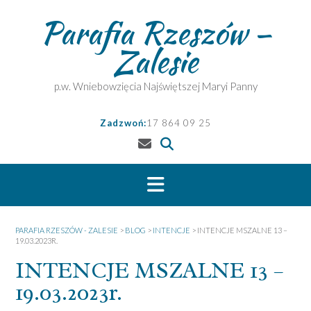
Skip
Parafia Rzeszów –
to
content
Zalesie
p.w. Wniebowzięcia Najświętszej Maryi Panny
Zadzwoń:
17 864 09 25
PARAFIA RZESZÓW - ZALESIE
>
BLOG
>
INTENCJE
>
INTENCJE MSZALNE 13 –
19.03.2023R.
INTENCJE MSZALNE 13 –
19.03.2023r.