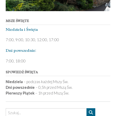
MSZE ŚWIĘTE
Niedziela ­i Święta
7:00, 9:00, 10:30, 12:00, 17:00
Dni pows­zednie:
7­:00, 18:00­
SPOWIEDŹ ŚWIĘTA
Niedziela
– podczas każdej Mszy Św.
Dni powszednie
– 0,5h przed Mszą Św.
Pierwszy Piątek
– 1h przed Mszą Św.