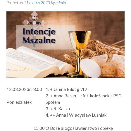
Posted on
11 marca 2023
by
admin
13.03.2023r.
8.00
1. + Janina Bilut gr.12
2. + Anna Baran – z int. koleżanek z PSG
Społem
Poniedziałek
3. + R. Kasza
4. ++ Anna i Władysław Luśniak
15.00
O Boże błogosławieństwo i opiekę