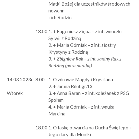
Matki Bożej dla uczestników środowych
nowenn
i ich Rodzin
18.00
1. + Eugeniusz Zięba – z int. wnuczki
Sylwii z Rodziną
2. + Maria Górniak – z int. siostry
Krystyny z Rodziną
3. + Zbigniew Rak – z int. Janiny Rak z
Rodziną (poza parafią)
14.03.2023r.
8.00
1. O zdrowie Magdy i Krystiana
2. + Janina Bilut gr.13
3. + Anna Baran – z int. koleżanek z PSG
Wtorek
Społem
4. + Maria Górniak – z int. wnuka
Marcina
18.00
1. O łaskę otwarcia na Ducha Świętego i
Jego dary dla Moniki