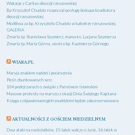
Wakacje z Caritas diecezji rzeszowskiej
Bp Krzysztof Chudzio rozpoczął posługę biskupa koadiutora
diecezji rzeszowskiej
Modlitwa za bp. Krzysztofa Chudzio w katedrze rzeszowskiej.
GALERIA
Zmarła śp. Stanisława Szumierz, mama ks. Lucjana Szumierza
Zmarła śp. Maria Górna, siostra bp. Kazimierza Górnego
WIARA.PL
Maryja znakiem nadziei i pocieszenia
Pieśń zbuntowanych serc
104 podejrzanych o związki z Państwem Islamskim
Masowe protesty na marszu z okazji Dnia Świętego Kajetana
Księga z objawieniami gietrzwałdzkimi będzie zakonserwowana
AKTUALNOŚCI Z GOŚCIEM NIEDZIELNYM
Dwa ataki na nastolatków. 15-latek walczy o życie, 16-latek w