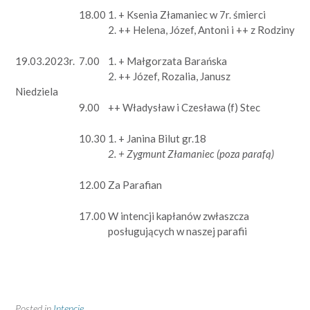
18.00
1. + Ksenia Złamaniec w 7r. śmierci
2. ++ Helena, Józef, Antoni i ++ z Rodziny
19.03.2023r.
7.00
1. + Małgorzata Barańska
2. ++ Józef, Rozalia, Janusz
Niedziela
9.00
++ Władysław i Czesława (f) Stec
10.30
1. + Janina Bilut gr.18
2.
+ Zygmunt Złamaniec (poza parafą)
12.00
Za Parafian
17.00
W intencji kapłanów zwłaszcza
posługujących w naszej parafii
Posted in
Intencje