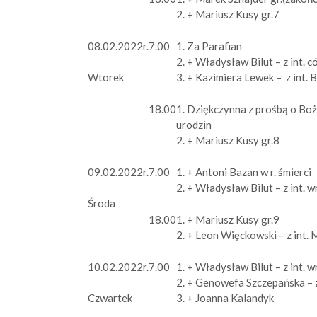
2. + Mariusz Kusy gr.7
08.02.2022r.
7.00
1. Za Parafian
2. + Władysław Bilut – z int. c
3. + Kazimiera Lewek – z int. 
Wtorek
18.00
1. Dziękczynna z prośbą o Boż
urodzin
2. + Mariusz Kusy gr.8
09.02.2022r.
7.00
1. + Antoni Bazan w r. śmierci
2. + Władysław Bilut – z int. 
Środa
18.00
1. + Mariusz Kusy gr.9
2. + Leon Więckowski – z int.
10.02.2022r.
7.00
1. + Władysław Bilut – z int. 
2. + Genowefa Szczepańska – z
3. + Joanna Kalandyk
Czwartek