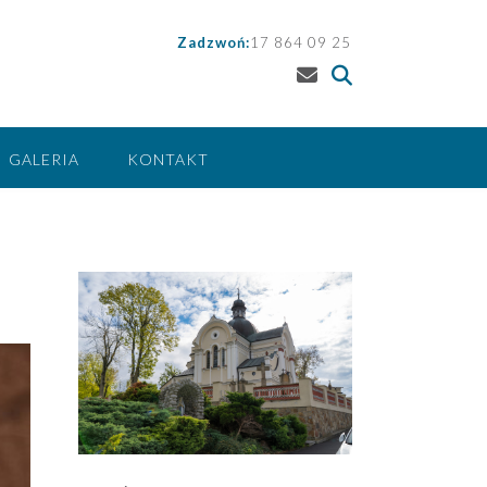
Zadzwoń:
17 864 09 25
GALERIA
KONTAKT