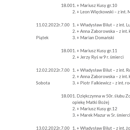
18.00
1. + Mariusz Kusy gr.10
2. + Leon Więckowski – z int.
11.02.2022r.
7.00
1. + Władysław Bilut – z int. 
2. + Anna Zaborowska – z int.
3. + Marian Domański
Piątek
18.00
1. + Mariusz Kusy gr.11
2. + Jerzy Ryś w 9 r. śmierci
12.02.2022r.
7.00
1. + Władysław Bilut – z int. 
2. + Anna Zaborowska – z int.
3. + Piotr Falkiewicz – z int.
Sobota
18.00
1. Dziękczynna w 50r. ślubu Z
opiekę Matki Bożej
2. + Mariusz Kusy gr.12
3. + Marek Mazur w 5r. śmierc
13.02.2022r.
7.00
1. + Władysław Bilut – z int. ż