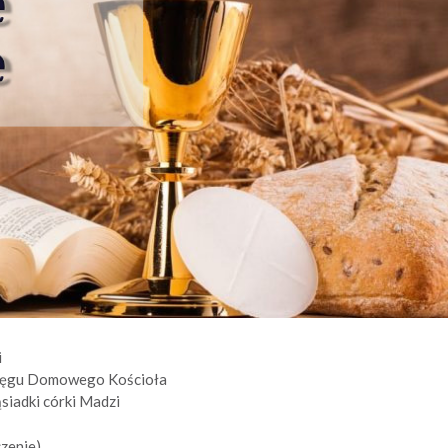
i
. Kręgu Domowego Kościoła
ąsiadki córki Madzi
czenie)