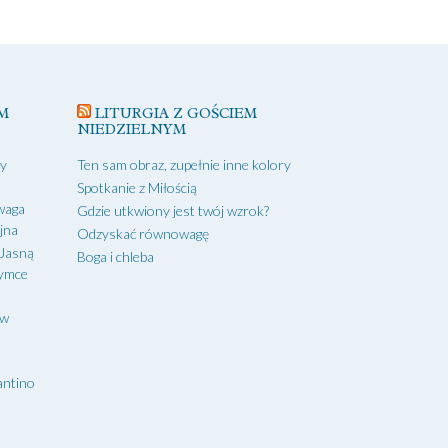
M
LITURGIA Z GOŚCIEM
NIEDZIELNYM
zy
Ten sam obraz, zupełnie inne kolory
Spotkanie z Miłością
waga
Gdzie utkwiony jest twój wzrok?
yjna
Odzyskać równowagę
 Jasną
Boga i chleba
zymce
aw
antino