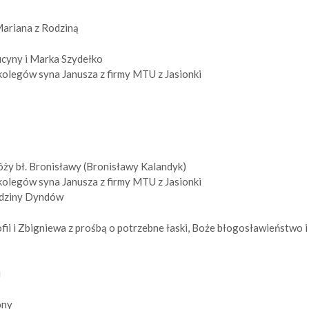
 Mariana z Rodziną
Lucyny i Marka Szydełko
 kolegów syna Janusza z firmy MTU z Jasionki
Róży bł. Bronisławy (Bronisławy Kalandyk)
 kolegów syna Janusza z firmy MTU z Jasionki
 rodziny Dyndów
ofii i Zbigniewa z prośbą o potrzebne łaski, Boże błogosławieństwo i
i
ony