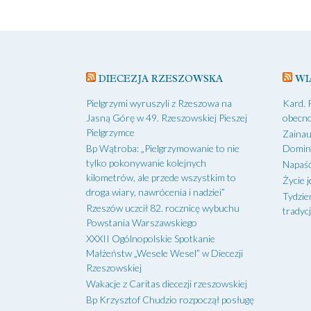
navigation
DIECEZJA RZESZOWSKA
WI
Pielgrzymi wyruszyli z Rzeszowa na
Kard. 
Jasną Górę w 49. Rzeszowskiej Pieszej
obecno
Pielgrzymce
Zainau
Bp Wątroba: „Pielgrzymowanie to nie
Domin
tylko pokonywanie kolejnych
Napaść
kilometrów, ale przede wszystkim to
Życie j
droga wiary, nawrócenia i nadziei”
Tydzie
Rzeszów uczcił 82. rocznicę wybuchu
tradycj
Powstania Warszawskiego
XXXII Ogólnopolskie Spotkanie
Małżeństw „Wesele Wesel” w Diecezji
Rzeszowskiej
Wakacje z Caritas diecezji rzeszowskiej
Bp Krzysztof Chudzio rozpoczął posługę