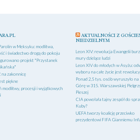
ARA.PL
AKTUALNOŚCI Z GOŚCIE
NIEDZIELNYM
Parolin w Meksyku: modlitwa,
Leon XIV: rewolucja Ewangelii bur
ść i świadectwo drogą do pokoju
mury dzielące ludzi
gurowano projekt "Przystanek
Leon XIV do młodych w Asyżu: od
ikańska"
wyboru na całe życie jest rewoluc
 na zakonnicę
Ponad 2,5 tys. osób wyruszyło na
est piękne
Górę w 315. Warszawskiej Pielgr
ń modlitwy, procesji i wyjątkowych
Pieszej
i
CIA powołała tajny zespół do spr
Kuby?
UEFA tworzy koalicję przeciwko
prezydentowi FIFA Gianniemu Inf