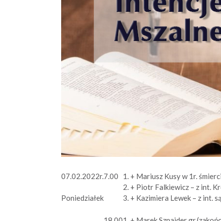
07.02.2022r.
7.00
1. + Mariusz Kusy w 1r. śmierc
2. + Piotr Falkiewicz – z int
3. + Kazimiera Lewek – z int. s
Poniedziałek
18.00
1. + Marek Sznajder gr.(zakoń