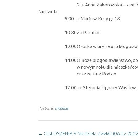
2. + Anna Zaborowska – z int. 
Niedziela
9.00
+ Mariusz Kusy gr.13
10.30
Za Parafian
12.00
O łaskę wiary i Boże błogosł
14.00
O Boże błogosławieństwo, opi
w nowym roku dla mieszkańców 
oraz za ++ z Rodzin
17.00
++ Stefania i Ignacy Wasilews
Posted in
Intencje
Post
←
OGŁOSZENIA V Niedziela Zwykła (06.02.2022 