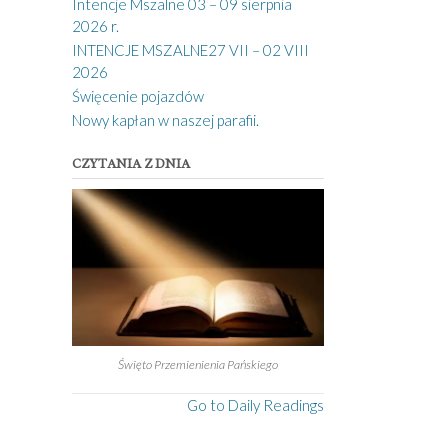
Intencje Mszalne 03 – 09 sierpnia
2026 r.
INTENCJE MSZALNE27 VII – 02 VIII
2026
Święcenie pojazdów
Nowy kapłan w naszej parafii.
CZYTANIA Z DNIA
Święto Przemienienia Pańskiego
Go to Daily Readings