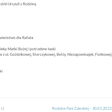
córki Urszuli z Rodziną
awieństwo dla Rafała
ekę Matki Bożej i potrzebne łaski
z ul. Goździkowej, Storczykowej, Bełzy, Niezapominajek, Fiołkowej
ki
r.)
Rodzina Pani Zaleskiej – 30.01.2022 