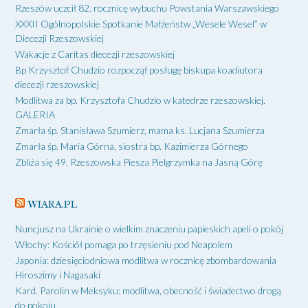
Rzeszów uczcił 82. rocznicę wybuchu Powstania Warszawskiego
XXXII Ogólnopolskie Spotkanie Małżeństw „Wesele Wesel” w
Diecezji Rzeszowskiej
Wakacje z Caritas diecezji rzeszowskiej
Bp Krzysztof Chudzio rozpoczął posługę biskupa koadiutora
diecezji rzeszowskiej
Modlitwa za bp. Krzysztofa Chudzio w katedrze rzeszowskiej.
GALERIA
Zmarła śp. Stanisława Szumierz, mama ks. Lucjana Szumierza
Zmarła śp. Maria Górna, siostra bp. Kazimierza Górnego
Zbliża się 49. Rzeszowska Piesza Pielgrzymka na Jasną Górę
WIARA.PL
Nuncjusz na Ukrainie o wielkim znaczeniu papieskich apeli o pokój
Włochy: Kościół pomaga po trzęsieniu pod Neapolem
Japonia: dziesięciodniowa modlitwa w rocznicę zbombardowania
Hiroszimy i Nagasaki
Kard. Parolin w Meksyku: modlitwa, obecność i świadectwo drogą
do pokoju