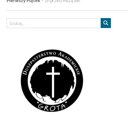
Pierwszy Piątek
– 1h przed Mszą Św.