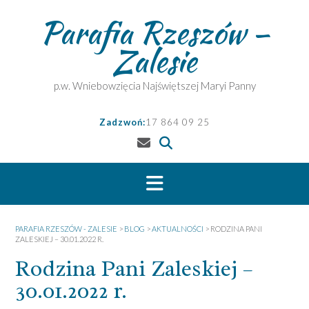
Skip
Parafia Rzeszów –
to
content
Zalesie
p.w. Wniebowzięcia Najświętszej Maryi Panny
Zadzwoń:
17 864 09 25
PARAFIA RZESZÓW - ZALESIE
>
BLOG
>
AKTUALNOŚCI
>
RODZINA PANI
ZALESKIEJ – 30.01.2022 R.
Rodzina Pani Zaleskiej –
30.01.2022 r.