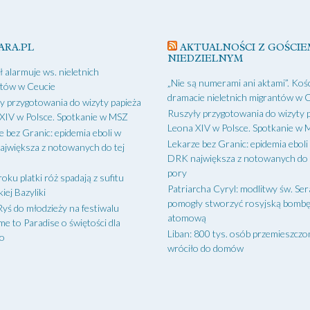
ARA.PL
AKTUALNOŚCI Z GOŚCIE
NIEDZIELNYM
ł alarmuje ws. nieletnich
„Nie są numerami ani aktami”. Kośc
tów w Ceucie
dramacie nieletnich migrantów w 
y przygotowania do wizyty papieża
Ruszyły przygotowania do wizyty 
XIV w Polsce. Spotkanie w MSZ
Leona XIV w Polsce. Spotkanie w
e bez Granic: epidemia eboli w
Lekarze bez Granic: epidemia eboli
jwiększa z notowanych do tej
DRK największa z notowanych do 
pory
oku platki róż spadają z sufitu
Patriarcha Cyryl: modlitwy św. Ser
iej Bazyliki
pomogły stworzyć rosyjską bomb
Ryś do młodzieży na festiwalu
atomową
e to Paradise o świętości dla
Liban: 800 tys. osób przemieszcz
go
wróciło do domów