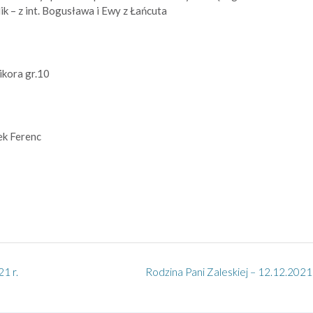
ik – z int. Bogusława i Ewy z Łańcuta
ikora gr.10
ek Ferenc
1 r.
Rodzina Pani Zaleskiej – 12.12.2021 