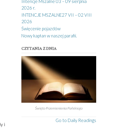
Intencje Mszalne 03 – 09 sierpnia
2026 r.
INTENCJE MSZALNE27 VII – 02 VIII
2026
Święcenie pojazdów
Nowy kapłan w naszej parafii.
CZYTANIA Z DNIA
Święto Przemienienia Pańskiego
Go to Daily Readings
y i