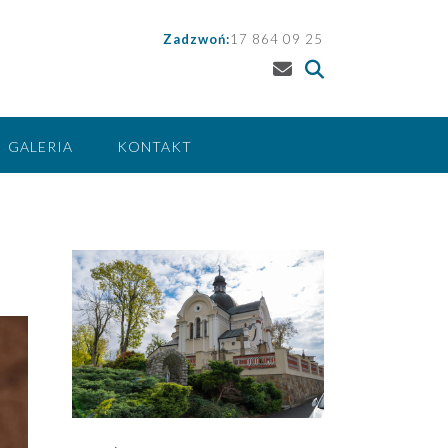
Zadzwoń:
17 864 09 25
GALERIA
KONTAKT