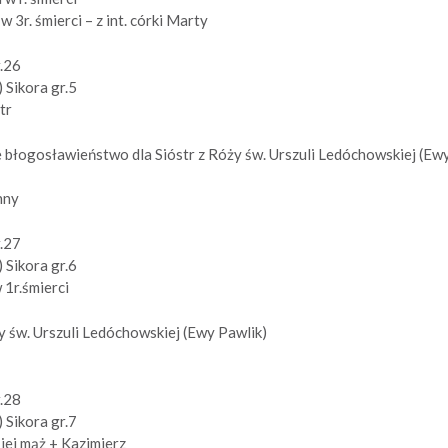
w 3r. śmierci – z int. córki Marty
r.26
 Sikora gr.5
tr
e błogosławieństwo dla Sióstr z Róży św. Urszuli Ledóchowskiej (Ew
nny
r.27
 Sikora gr.6
 1r.śmierci
ży św. Urszuli Ledóchowskiej (Ewy Pawlik)
r.28
 Sikora gr.7
 jej mąż + Kazimierz