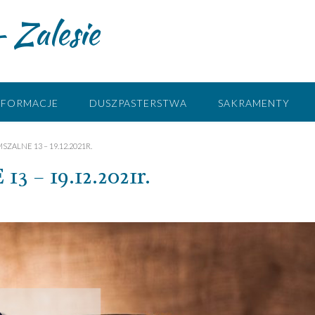
 Zalesie
NFORMACJE
DUSZPASTERSTWA
SAKRAMENTY
SZALNE 13 – 19.12.2021R.
– 19.12.2021r.