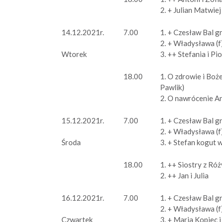
2. + Julian Matwiej 
14.12.2021r.
7.00
1. + Czesław Bal g
2. + Władysława (f)
3. ++ Stefania i Pio
Wtorek
18.00
1. O zdrowie i Boż
Pawlik)
2. O nawrócenie A
15.12.2021r.
7.00
1. + Czesław Bal g
2. + Władysława (f)
3. + Stefan kogut w
Środa
18.00
1. ++ Siostry z Ró
2. ++ Jan i Julia
16.12.2021r.
7.00
1. + Czesław Bal g
2. + Władysława (f)
3. + Maria Kopiec i
Czwartek