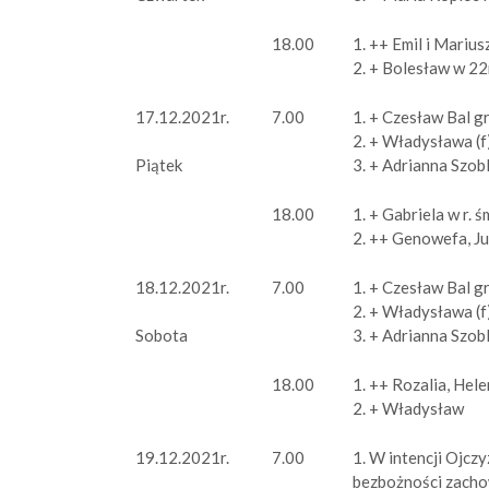
18.00
1. ++ Emil i Mariu
2. + Bolesław w 22r
17.12.2021r.
7.00
1. + Czesław Bal g
2. + Władysława (f)
3. + Adrianna Szobli
Piątek
18.00
1. + Gabriela w r. ś
2. ++ Genowefa, Ju
18.12.2021r.
7.00
1. + Czesław Bal g
2. + Władysława (f)
3. + Adrianna Szobl
Sobota
18.00
1. ++ Rozalia, Hel
2. + Władysław
19.12.2021r.
7.00
1. W intencji Ojcz
bezbożności zacho