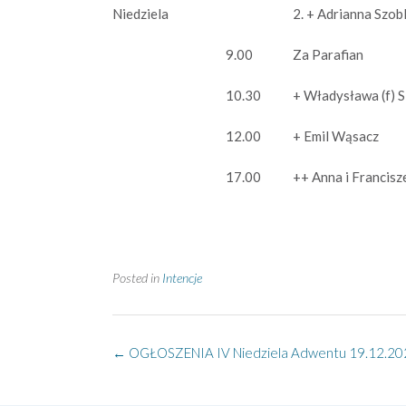
2. + Adrianna Szobl
Niedziela
9.00
Za Parafian
10.30
+ Władysława (f) S
12.00
+ Emil Wąsacz
17.00
++ Anna i Francisz
Posted in
Intencje
Post
←
OGŁOSZENIA IV Niedziela Adwentu 19.12.202
navigation