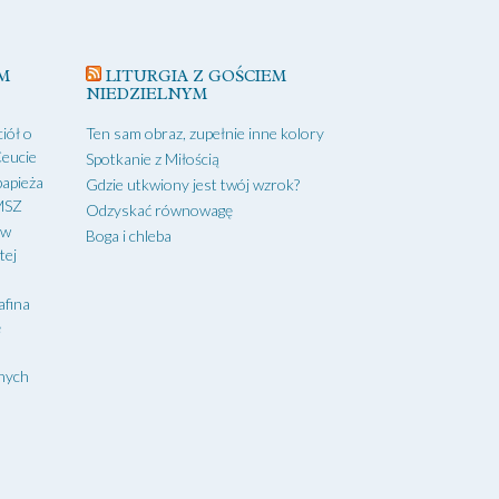
M
LITURGIA Z GOŚCIEM
NIEDZIELNYM
iół o
Ten sam obraz, zupełnie inne kolory
Ceucie
Spotkanie z Miłością
papieża
Gdzie utkwiony jest twój wzrok?
 MSZ
Odzyskać równowagę
 w
Boga i chleba
tej
afina
ę
onych