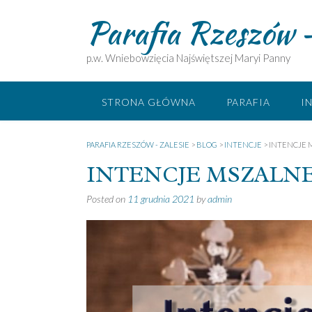
Skip
Parafia Rzeszów –
to
content
p.w. Wniebowzięcia Najświętszej Maryi Panny
STRONA GŁÓWNA
PARAFIA
I
PARAFIA RZESZÓW - ZALESIE
>
BLOG
>
INTENCJE
>
INTENCJE M
INTENCJE MSZALNE 13 
Posted on
11 grudnia 2021
by
admin