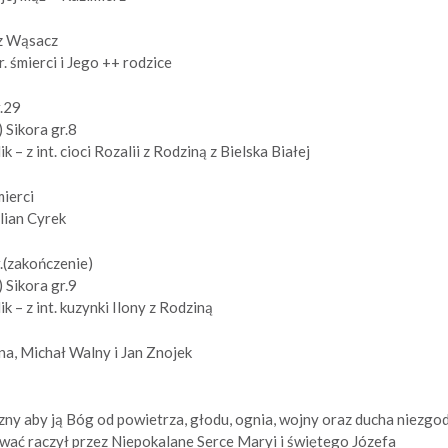
sz Wąsacz
. śmierci i Jego ++ rodzice
r.29
 Sikora gr.8
k – z int. cioci Rozalii z Rodziną z Bielska Białej
mierci
lian Cyrek
r.(zakończenie)
 Sikora gr.9
ik – z int. kuzynki Ilony z Rodziną
ena, Michał Walny i Jan Znojek
yzny aby ją Bóg od powietrza, głodu, ognia, wojny oraz ducha niezgod
wać raczył przez Niepokalane Serce Maryi i świętego Józefa