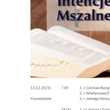
13.12.2021r.
7.00
1. + Czesław Bal g
2. + Władysława (f)
3. + Jadwiga Kinasz
Poniedziałek
18.00
1. ++ Antoni i Zofia