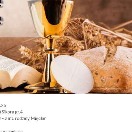
r.25
 Sikora gr.4
 – z int. rodziny Międlar
 w r. śmierci