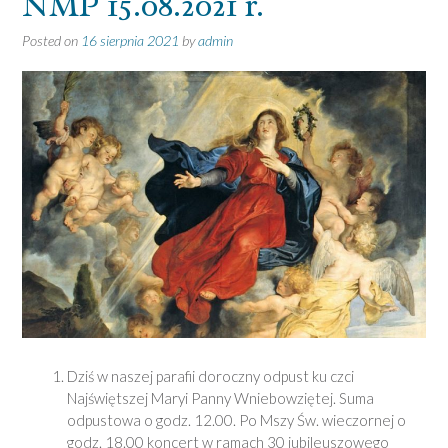
NMP 15.08.2021 r.
Posted on
16 sierpnia 2021
by
admin
Dziś w naszej parafii doroczny odpust ku czci
Najświętszej Maryi Panny Wniebowziętej. Suma
odpustowa o godz. 12.00. Po Mszy Św. wieczornej o
godz. 18.00 koncert w ramach 30 jubileuszowego