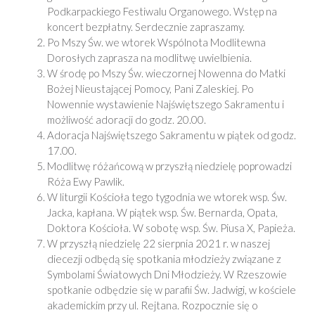
Podkarpackiego Festiwalu Organowego. Wstęp na
koncert bezpłatny. Serdecznie zapraszamy.
Po Mszy Św. we wtorek Wspólnota Modlitewna
Dorosłych zaprasza na modlitwę uwielbienia.
W środę po Mszy Św. wieczornej Nowenna do Matki
Bożej Nieustającej Pomocy, Pani Zaleskiej. Po
Nowennie wystawienie Najświętszego Sakramentu i
możliwość adoracji do godz. 20.00.
Adoracja Najświętszego Sakramentu w piątek od godz.
17.00.
Modlitwę różańcową w przyszłą niedzielę poprowadzi
Róża Ewy Pawlik.
W liturgii Kościoła tego tygodnia we wtorek wsp. Św.
Jacka, kapłana. W piątek wsp. Św. Bernarda, Opata,
Doktora Kościoła. W sobotę wsp. Św. Piusa X, Papieża.
W przyszłą niedzielę 22 sierpnia 2021 r. w naszej
diecezji odbędą się spotkania młodzieży związane z
Symbolami Światowych Dni Młodzieży. W Rzeszowie
spotkanie odbędzie się w parafii Św. Jadwigi, w kościele
akademickim przy ul. Rejtana. Rozpocznie się o