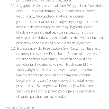
potrzebujących w parafii. Bóg zapłać.
Zaglądnijmy do prasy katolickiej. W tygodniku Niedziela
artykuł – Kościół domaga się od państwa zdrowej
współpracy. Abp Gądecki krytycznie ocenia
jednostronne narzucanie radykalnych ograniczeń w
kościołach przez władzę świecką. Tygodnik Gość
Niedzielny pisze o matce, która przez ponad dwa
miesiące siedziała w trzech białoruskich więzieniach za
przeprowadzenie lekcji o żołnierzach wyklętych.
Trwają zapisy do Przedszkola Św. Rodziny z Nazaretu
na nowy rok szkolny. Dziecko może zacząć uczęszczać
do przedszkola wcześniej. Prowadzona jest też
półkolonia dla dzieci szkolnych. Rodzicom, którym
zależy aby ich dziecko było wychowywane w duchu
wartości chrześcijańskich polecamy rozważenie
bogatej oferty zajęć programowych i dodatkowych
przedszkola. Szczegółowe informacje w internecie,
zarówno na stronie przedszkola jak i na parafialnej
stronie i parafialnym facebooku.
Posted in
Ogłoszenia