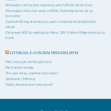
Netanjahu: odrzucamy najnowszy plan USA dla Strefy Gazy
Alarmująco niski stan wody w Wiśle. Hydrolog: burze nie są
korzystne
Zachodni Brzeg: dramatyczny apel z ostatniej chrześcijańskiej
wioski
Od prawie 400 lat wędrują do Maryi. 389. Kaliska Pielgrzymka już w
trasie
LITURGIA Z GOŚCIEM NIEDZIELNYM
Mieć wiarę jak ziarnko gorczycy
Nie tracimy niczego
Ten sam obraz, zupełnie inne kolory
Spotkanie z Miłością
Gdzie utkwiony jest twój wzrok?