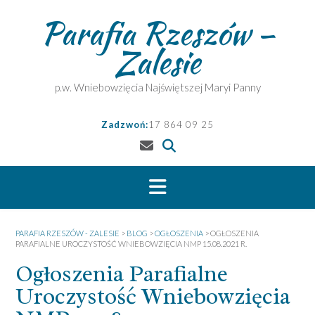
Skip
Parafia Rzeszów –
to
content
Zalesie
p.w. Wniebowzięcia Najświętszej Maryi Panny
Zadzwoń:
17 864 09 25
PARAFIA RZESZÓW - ZALESIE
>
BLOG
>
OGŁOSZENIA
>
OGŁOSZENIA
PARAFIALNE UROCZYSTOŚĆ WNIEBOWZIĘCIA NMP 15.08.2021 R.
Ogłoszenia Parafialne
Uroczystość Wniebowzięcia