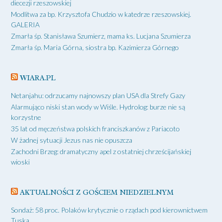
diecezji rzeszowskiej
Modlitwa za bp. Krzysztofa Chudzio w katedrze rzeszowskiej.
GALERIA
Zmarła śp. Stanisława Szumierz, mama ks. Lucjana Szumierza
Zmarła śp. Maria Górna, siostra bp. Kazimierza Górnego
WIARA.PL
Netanjahu: odrzucamy najnowszy plan USA dla Strefy Gazy
Alarmująco niski stan wody w Wiśle. Hydrolog: burze nie są
korzystne
35 lat od męczeństwa polskich franciszkanów z Pariacoto
W żadnej sytuacji Jezus nas nie opuszcza
Zachodni Brzeg: dramatyczny apel z ostatniej chrześcijańskiej
wioski
AKTUALNOŚCI Z GOŚCIEM NIEDZIELNYM
Sondaż: 58 proc. Polaków krytycznie o rządach pod kierownictwem
Tuska