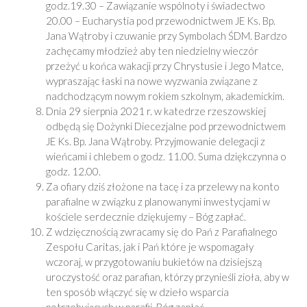
godz.19.30 – Zawiązanie wspólnoty i świadectwo
20.00 – Eucharystia pod przewodnictwem JE Ks. Bp.
Jana Wątroby i czuwanie przy Symbolach ŚDM. Bardzo
zachęcamy młodzież aby ten niedzielny wieczór
przeżyć u końca wakacji przy Chrystusie i Jego Matce,
wypraszając łaski na nowe wyzwania związane z
nadchodzącym nowym rokiem szkolnym, akademickim.
Dnia 29 sierpnia 2021 r. w katedrze rzeszowskiej
odbędą się Dożynki Diecezjalne pod przewodnictwem
JE Ks. Bp. Jana Wątroby. Przyjmowanie delegacji z
wieńcami i chlebem o godz. 11.00. Suma dziękczynna o
godz. 12.00.
Za ofiary dziś złożone na tacę i za przelewy na konto
parafialne w związku z planowanymi inwestycjami w
kościele serdecznie dziękujemy – Bóg zapłać.
Z wdzięcznością zwracamy się do Pań z Parafialnego
Zespołu Caritas, jak i Pań które je wspomagały
wczoraj, w przygotowaniu bukietów na dzisiejszą
uroczystość oraz parafian, którzy przynieśli zioła, aby w
ten sposób włączyć się w dzieło wsparcia