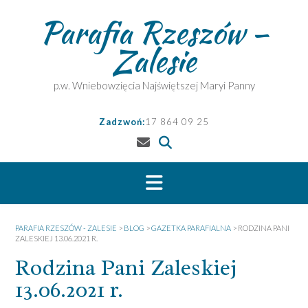
Skip
Parafia Rzeszów –
to
content
Zalesie
p.w. Wniebowzięcia Najświętszej Maryi Panny
Zadzwoń:
17 864 09 25
PARAFIA RZESZÓW - ZALESIE
>
BLOG
>
GAZETKA PARAFIALNA
>
RODZINA PANI
ZALESKIEJ 13.06.2021 R.
Rodzina Pani Zaleskiej
13.06.2021 r.