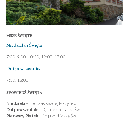
MSZE ŚWIĘTE
Niedziela ­i Święta
7:00, 9:00, 10:30, 12:00, 17:00
Dni pows­zednie:
7­:00, 18:00­
SPOWIEDŹ ŚWIĘTA
Niedziela
– podczas każdej Mszy Św.
Dni powszednie
– 0,5h przed Mszą Św.
Pierwszy Piątek
– 1h przed Mszą Św.