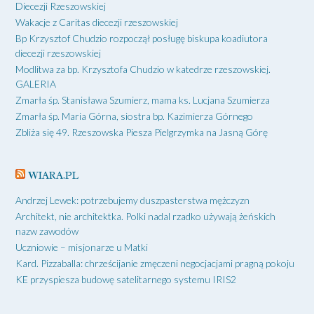
Diecezji Rzeszowskiej
Wakacje z Caritas diecezji rzeszowskiej
Bp Krzysztof Chudzio rozpoczął posługę biskupa koadiutora
diecezji rzeszowskiej
Modlitwa za bp. Krzysztofa Chudzio w katedrze rzeszowskiej.
GALERIA
Zmarła śp. Stanisława Szumierz, mama ks. Lucjana Szumierza
Zmarła śp. Maria Górna, siostra bp. Kazimierza Górnego
Zbliża się 49. Rzeszowska Piesza Pielgrzymka na Jasną Górę
WIARA.PL
Andrzej Lewek: potrzebujemy duszpasterstwa mężczyzn
Architekt, nie architektka. Polki nadal rzadko używają żeńskich
nazw zawodów
Uczniowie – misjonarze u Matki
Kard. Pizzaballa: chrześcijanie zmęczeni negocjacjami pragną pokoju
KE przyspiesza budowę satelitarnego systemu IRIS2