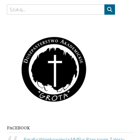
FACEBOOK
Parafia Wniebowzięcia NMP w Rzeszowie Zalesiu