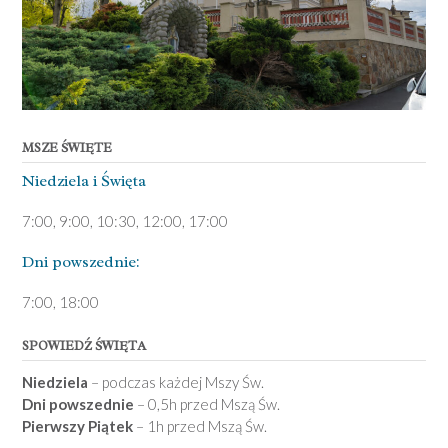
MSZE ŚWIĘTE
Niedziela ­i Święta
7:00, 9:00, 10:30, 12:00, 17:00
Dni pows­zednie:
7­:00, 18:00­
SPOWIEDŹ ŚWIĘTA
Niedziela
– podczas każdej Mszy Św.
Dni powszednie
– 0,5h przed Mszą Św.
Pierwszy Piątek
– 1h przed Mszą Św.