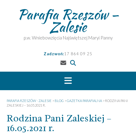
Skip
Parafia Rzeszów –
to
content
Zalesie
p.w. Wniebowzięcia Najświętszej Maryi Panny
Zadzwoń:
17 864 09 25
PARAFIA RZESZÓW - ZALESIE
>
BLOG
>
GAZETKA PARAFIALNA
>
RODZINA PANI
ZALESKIEJ – 16.05.2021 R.
Rodzina Pani Zaleskiej –
16.05.2021 r.