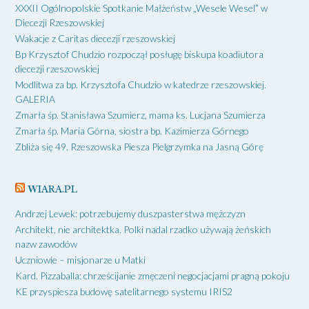
XXXII Ogólnopolskie Spotkanie Małżeństw „Wesele Wesel” w
Diecezji Rzeszowskiej
Wakacje z Caritas diecezji rzeszowskiej
Bp Krzysztof Chudzio rozpoczął posługę biskupa koadiutora
diecezji rzeszowskiej
Modlitwa za bp. Krzysztofa Chudzio w katedrze rzeszowskiej.
GALERIA
Zmarła śp. Stanisława Szumierz, mama ks. Lucjana Szumierza
Zmarła śp. Maria Górna, siostra bp. Kazimierza Górnego
Zbliża się 49. Rzeszowska Piesza Pielgrzymka na Jasną Górę
WIARA.PL
Andrzej Lewek: potrzebujemy duszpasterstwa mężczyzn
Architekt, nie architektka. Polki nadal rzadko używają żeńskich
nazw zawodów
Uczniowie – misjonarze u Matki
Kard. Pizzaballa: chrześcijanie zmęczeni negocjacjami pragną pokoju
KE przyspiesza budowę satelitarnego systemu IRIS2