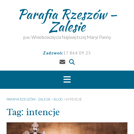
Skip
Parafia Rzeszów –
to
content
Zalesie
p.w. Wniebowzięcia Najświętszej Maryi Panny
Zadzwoń:
17 864 09 25
PARAFIA RZESZÓW - ZALESIE
>
BLOG
>
INTENCJE
Tag:
intencje