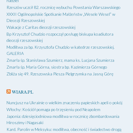
nadziei”
Rzeszów uczcił 82. rocznicę wybuchu Powstania Warszawskiego
XXXII Ogólnopolskie Spotkanie Małżeństw „Wesele Wesel” w
Diecezji Rzeszowskiej
Wakacje z Caritas diecezji rzeszowskiej
Bp Krzysztof Chudzio rozpoczął posługę biskupa koadiutora
diecezji rzeszowskiej
Modlitwa za bp. Krzysztofa Chudzio w katedrze rzeszowskiej.
GALERIA
Zmarła śp. Stanisława Szumierz, mama ks. Lucjana Szumierza
Zmarła śp. Maria Górna, siostra bp. Kazimierza Górnego
Zbliża się 49. Rzeszowska Piesza Pielgrzymka na Jasną Górę
WIARA.PL
Nuncjusz na Ukrainie o wielkim znaczeniu papieskich apeli o pokój
Włochy: Kościół pomaga po trzęsieniu pod Neapolem
Japonia: dziesięciodniowa modlitwa w rocznicę zbombardowania
Hiroszimy i Nagasaki
Kard. Parolin w Meksyku: modlitwa, obecność i świadectwo drogą