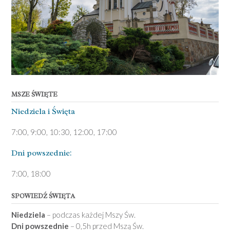
MSZE ŚWIĘTE
Niedziela ­i Święta
7:00, 9:00, 10:30, 12:00, 17:00
Dni pows­zednie:
7­:00, 18:00­
SPOWIEDŹ ŚWIĘTA
Niedziela
– podczas każdej Mszy Św.
Dni powszednie
– 0,5h przed Mszą Św.