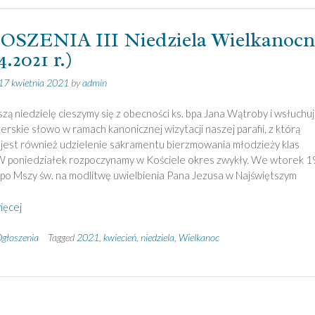
SZENIA III Niedziela Wielkanocn
4.2021 r.)
17 kwietnia 2021
by
admin
szą niedzielę cieszymy się z obecności ks. bpa Jana Wątroby i wsłuchu
terskie słowo w ramach kanonicznej wizytacji naszej parafii, z którą
jest również udzielenie sakramentu bierzmowania młodzieży klas
W poniedziałek rozpoczynamy w Kościele okres zwykły. We wtorek 1
 po Mszy św. na modlitwę uwielbienia Pana Jezusa w Najświętszym
ięcej
głoszenia
Tagged
2021
,
kwiecień
,
niedziela
,
Wielkanoc