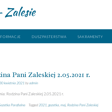
 Zalesie
NFORMACJE
DUSZPASTERSTWA
SAKRAMENTY
na Pani Zaleskiej 2.05.2021 r.
30 kwietnia 2021
by
admin
ia: Rodzina Pani Zaleskiej 2.05.2021 r.
azetka Parafialna
Tagged
2021
,
gazetka
,
maj
,
Rodzina Pani Zaleskiej