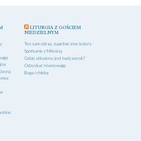
M
LITURGIA Z GOŚCIEM
NIEDZIELNYM
zy
Ten sam obraz, zupełnie inne kolory
Spotkanie z Miłością
waga
Gdzie utkwiony jest twój wzrok?
yjna
Odzyskać równowagę
 Jasną
Boga i chleba
zymce
aw
antino