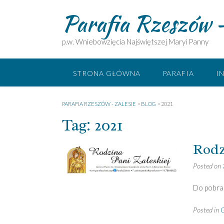
Skip
Parafia Rzeszów –
to
content
p.w. Wniebowzięcia Najświętszej Maryi Panny
STRONA GŁÓWNA
PARAFIA
I
PARAFIA RZESZÓW - ZALESIE
>
BLOG
>
2021
Tag:
2021
Rodzi
Posted on
Do pobran
Posted in
G