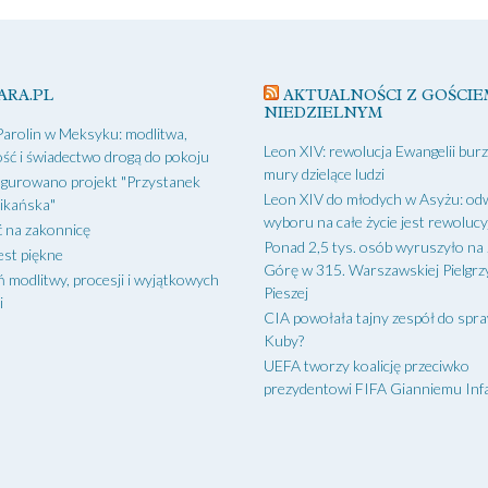
ARA.PL
AKTUALNOŚCI Z GOŚCIE
NIEDZIELNYM
Parolin w Meksyku: modlitwa,
Leon XIV: rewolucja Ewangelii bur
ść i świadectwo drogą do pokoju
mury dzielące ludzi
gurowano projekt "Przystanek
Leon XIV do młodych w Asyżu: od
ikańska"
wyboru na całe życie jest rewoluc
 na zakonnicę
Ponad 2,5 tys. osób wyruszyło na
est piękne
Górę w 315. Warszawskiej Pielgr
ń modlitwy, procesji i wyjątkowych
Pieszej
i
CIA powołała tajny zespół do spr
Kuby?
UEFA tworzy koalicję przeciwko
prezydentowi FIFA Gianniemu Inf