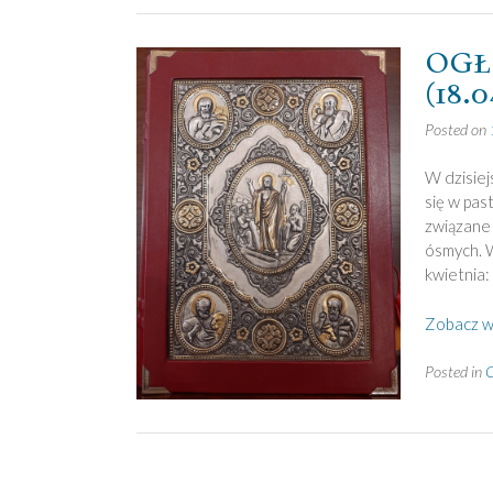
OGŁO
(18.0
Posted on
W dzisiej
się w pas
związane 
ósmych. 
kwietnia:
Zobacz w
Posted in
O