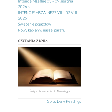
Intencje Mszalne 03 – 09 sierpnia
2026 r.
INTENCJE MSZALNE27 VII – 02 VIII
2026
Święcenie pojazdów
Nowy kapłan w naszej parafii.
CZYTANIA Z DNIA
Święto Przemienienia Pańskiego
Go to Daily Readings