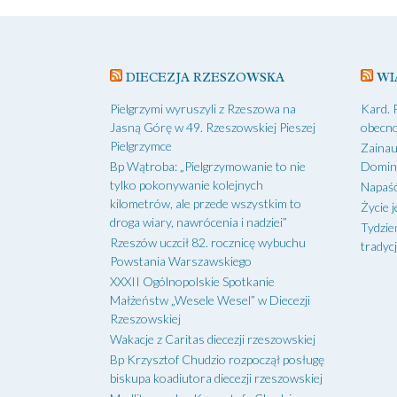
DIECEZJA RZESZOWSKA
WI
Pielgrzymi wyruszyli z Rzeszowa na
Kard. 
Jasną Górę w 49. Rzeszowskiej Pieszej
obecno
Pielgrzymce
Zainau
Bp Wątroba: „Pielgrzymowanie to nie
Domin
tylko pokonywanie kolejnych
Napaść
kilometrów, ale przede wszystkim to
Życie j
droga wiary, nawrócenia i nadziei”
Tydzie
Rzeszów uczcił 82. rocznicę wybuchu
tradycj
Powstania Warszawskiego
XXXII Ogólnopolskie Spotkanie
Małżeństw „Wesele Wesel” w Diecezji
Rzeszowskiej
Wakacje z Caritas diecezji rzeszowskiej
Bp Krzysztof Chudzio rozpoczął posługę
biskupa koadiutora diecezji rzeszowskiej