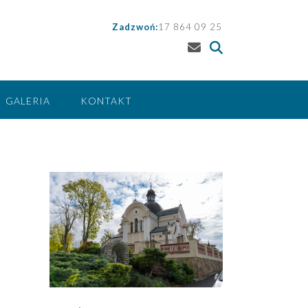
Zadzwoń:
17 864 09 25
GALERIA
KONTAKT